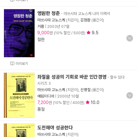
미리보기
영원한 청춘
- 마쓰시타 고노스케 나의 이력서
마쓰시타 고노스케
(지은이),
김정환
(옮긴이)
거름
|
2003년 07월
9,000
9.5
원 (10% 할인 / 500원)
절판
미리보기
좌절을 성공의 기회로 바꾼 인간경영
- 할수 있다
시리즈 3
마쓰시타 고노스케
(지은이),
신병철
(옮긴이)
예림미디어
|
2000년 10월
7,200
10.0
원 (10% 할인 / 400원)
품절
도전해야 성공한다
마쓰시타 고노스케
(지은이)