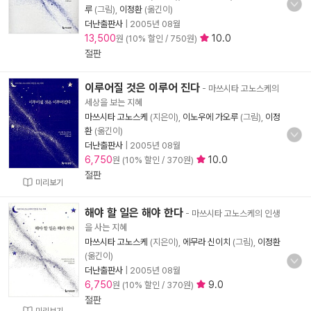
루
(그림),
이정환
(옮긴이)
더난출판사
|
2005년 08월
13,500
10.0
원 (10% 할인 / 750원)
절판
이루어질 것은 이루어 진다
- 마쓰시타 고노스케의
세상을 보는 지혜
마쓰시타 고노스케
(지은이),
이노우에 가오루
(그림),
이정
환
(옮긴이)
더난출판사
|
2005년 08월
6,750
10.0
원 (10% 할인 / 370원)
절판
미리보기
해야 할 일은 해야 한다
- 마쓰시타 고노스케의 인생
을 사는 지혜
마쓰시타 고노스케
(지은이),
에무라 신이치
(그림),
이정환
(옮긴이)
더난출판사
|
2005년 08월
6,750
9.0
원 (10% 할인 / 370원)
절판