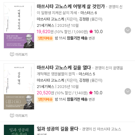
마쓰시타 고노스케 어떻게 살 것인가
- 경영의 신
이 일평생 지켜온 삶의 자세
-
마스터스 6
마쓰시타 고노스케
(지은이),
김정환
(옮긴이)
21세기북스
|
2025년 10월
19,620
10.0
원 (10% 할인 / 1,090원)
밤 11시
잠들기전 배송
양탄자배송
변경
미리보기
마쓰시타 고노스케 길을 열다
- 경영의 신이 운명을
개척해온 영원불멸의 원칙
-
마스터스 5
마쓰시타 고노스케
(지은이),
김정환
(옮긴이)
21세기북스
|
2025년 10월
20,520
10.0
원 (10% 할인 / 1,140원)
밤 11시
잠들기전 배송
양탄자배송
변경
미리보기
일과 성공의 길을 묻다
- 경영의 신 마쓰시타 고노스