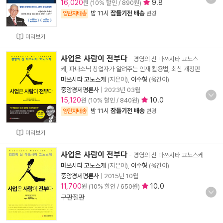
16,020
9.8
원 (10% 할인 / 890원)
밤 11시
잠들기전 배송
양탄자배송
변경
미리보기
사업은 사람이 전부다
- 경영의 신 마쓰시타 고노스
케, 파나소닉 창업자가 알려주는 인재 활용법, 최신 개정판
마쓰시타 고노스케
(지은이),
이수형
(옮긴이)
중앙경제평론사
|
2023년 03월
15,120
10.0
원 (10% 할인 / 840원)
밤 11시
잠들기전 배송
양탄자배송
변경
미리보기
사업은 사람이 전부다
- 경영의 신 마쓰시타 고노스케
마쓰시타 고노스케
(지은이),
이수형
(옮긴이)
중앙경제평론사
|
2015년 10월
11,700
10.0
원 (10% 할인 / 650원)
구판절판