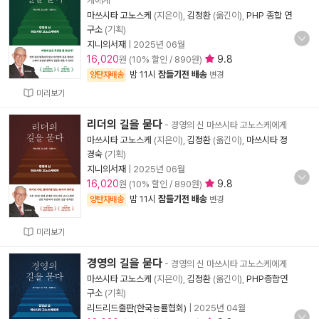
케에게
마쓰시타 고노스케
(지은이),
김정환
(옮긴이),
PHP 종합 연
구소
(기획)
지니의서재
|
2025년 06월
16,020
9.8
원 (10% 할인 / 890원)
밤 11시
잠들기전 배송
양탄자배송
변경
미리보기
리더의 길을 묻다
- 경영의 신 마쓰시타 고노스케에게
마쓰시타 고노스케
(지은이),
김정환
(옮긴이),
마쓰시타 정
경숙
(기획)
지니의서재
|
2025년 06월
16,020
9.8
원 (10% 할인 / 890원)
밤 11시
잠들기전 배송
양탄자배송
변경
미리보기
경영의 길을 묻다
- 경영의 신 마쓰시타 고노스케에게
마쓰시타 고노스케
(지은이),
김정환
(옮긴이),
PHP종합연
구소
(기획)
리드리드출판(한국능률협회)
|
2025년 04월