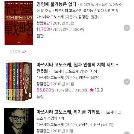
경영에 불가능은 없다
- 리더가 될 사람들이 알아두어
야 할 것들
-
마쓰시타 고노스케 불가능은 없다 시리즈 3
마쓰시타 고노스케
(지은이),
김정환
(옮긴이)
청림출판
|
2013년 03월
11,700
원 (10% 할인 / 650원)
절판
미리보기
마쓰시타 고노스케, 일과 인생의 지혜 세트 -
전5권
-
마쓰시타 고노스케 경영의 지혜
마쓰시타 고노스케
(지은이),
양원곤
(옮긴이)
청림출판
|
2010년 02월
55,800
10.0
원 (10% 할인 / 3,100원)
품절
마쓰시타 고노스케, 위기를 기회로
-
마쓰시타 고
노스케 경영의 지혜
마쓰시타 고노스케
(지은이),
남상진
,
김상규
(옮긴이)
청림출판
|
2010년 01월