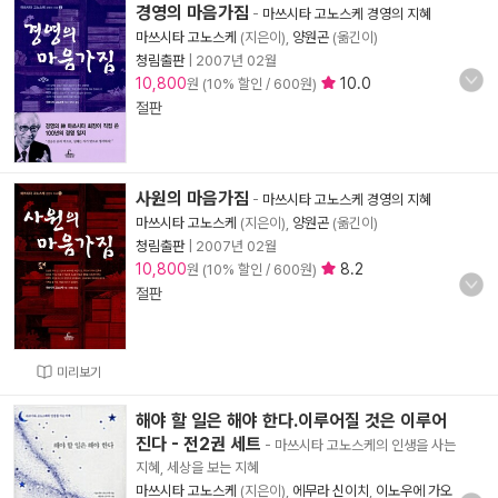
경영의 마음가짐
-
마쓰시타 고노스케 경영의 지혜
마쓰시타 고노스케
(지은이),
양원곤
(옮긴이)
청림출판
|
2007년 02월
10,800
10.0
원 (10% 할인 / 600원)
절판
사원의 마음가짐
-
마쓰시타 고노스케 경영의 지혜
마쓰시타 고노스케
(지은이),
양원곤
(옮긴이)
청림출판
|
2007년 02월
10,800
8.2
원 (10% 할인 / 600원)
절판
미리보기
해야 할 일은 해야 한다.이루어질 것은 이루어
진다 - 전2권 세트
- 마쓰시타 고노스케의 인생을 사는
지혜, 세상을 보는 지혜
마쓰시타 고노스케
(지은이),
에무라 신이치
,
이노우에 가오