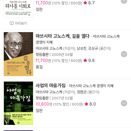
11,700
8.7
원 (10% 할인 / 650원)
절판
미리보기
마쓰시타 고노스케, 길을 열다
-
마쓰시타 고노스케
경영의 지혜
마쓰시타 고노스케
(지은이),
남상진
,
김상규
(옮긴이)
청림출판
|
2009년 04월
11,700
9.8
원 (10% 할인 / 650원)
품절
사업의 마음가짐
-
마쓰시타 고노스케 경영의 지혜
마쓰시타 고노스케
(지은이),
양원곤
(옮긴이)
청림출판
|
2007년 02월
10,800
8.0
원 (10% 할인 / 600원)
절판