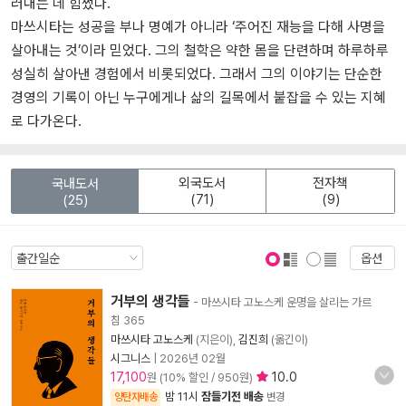
러내는 데 힘썼다.
마쓰시타는 성공을 부나 명예가 아니라 ‘주어진 재능을 다해 사명을
살아내는 것’이라 믿었다. 그의 철학은 약한 몸을 단련하며 하루하루
성실히 살아낸 경험에서 비롯되었다. 그래서 그의 이야기는 단순한
경영의 기록이 아닌 누구에게나 삶의 길목에서 붙잡을 수 있는 지혜
로 다가온다.
외국도서
전자책
국내도서
(71)
(9)
(25)
옵션
표지 보기
표지 안보기
거부의 생각들
- 마쓰시타 고노스케 운명을 살리는 가르
침 365
마쓰시타 고노스케
(지은이),
김진희
(옮긴이)
시그니스
|
2026년 02월
17,100
10.0
원 (10% 할인 / 950원)
밤 11시
잠들기전 배송
양탄자배송
변경