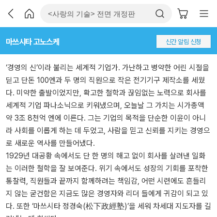
마쓰시타 고노스케
신간 알림 신청
‘경영의 신’이라 불리는 세계적 기업가. 가난하고 병약한 어린 시절을
딛고 단돈 100엔과 두 명의 직원으로 작은 전기기구 제작소를 세웠
다. 미약한 출발이었지만, 확고한 철학과 끊임없는 노력으로 회사를
세계적 기업 파나소닉으로 키워냈으며, 오늘날 그 가치는 시가총액
약 3조 8천억 엔에 이른다. 그는 기업의 목적을 단순한 이윤이 아니
라 사회를 이롭게 하는 데 두었고, 사람을 믿고 신뢰를 지키는 경영으
로 새로운 역사를 만들어냈다.
1929년 대공황 속에서도 단 한 명의 해고 없이 회사를 살려낸 일화
는 이러한 철학을 잘 보여준다. 위기 속에서도 성장의 기회를 포착한
통찰력, 직원들과 끝까지 함께하려는 책임감, 어떤 시련에도 흔들리
지 않는 굳건함은 지금도 많은 경영자와 리더 들에게 귀감이 되고 있
다. 또한 ‘마쓰시타 정경숙(松下政經塾)’을 세워 차세대 지도자를 길