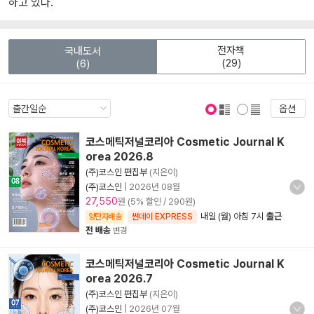
하고 있다.
전자책
국내도서
(29)
(6)
옵션
표지 보기
표지 안보기
코스메틱저널코리아 Cosmetic Journal K
orea 2026.8
(주)코스인 편집부
(지은이)
(주)코스인
|
2026년 08월
27,550
원 (5% 할인 / 290원)
내일 (월) 아침 7시
출근
양탄자배송
썬데이 EXPRESS
전 배송
변경
코스메틱저널코리아 Cosmetic Journal K
orea 2026.7
(주)코스인 편집부
(지은이)
(주)코스인
|
2026년 07월