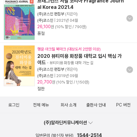
프래그런스 저널 코리아 Fragrance Journ
al Korea 2021.4
(주)코스인 편집부
(지은이)
(주)코스인
|
2021년 04월
26,100
원 (10% 할인 / 790원)
품절
행운 아크릴 북마크 (대상도서 2만원 이상)
2020 뷰티미용 화장품 대학교 입시 핵심 가
이드
- 뷰티미용 화장품 대학 가는 길
(주)코스인 편집부
(엮은이)
(주)코스인
|
2019년 09월
20,700
원 (10% 할인 / 1,150원)
절판
로그인
전체 메뉴
회사 소개
출판사 안내
PC 버전
(주)알라딘커뮤니케이션
1544-2514
일반문의 (발신자 부담)