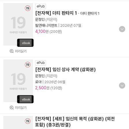
ePub
[전자책] 더티 판타지 1
-
더티 판타지 1
문정민
(지은이)
필연매니지먼트
|
2026년 07월
4,100
원 (200원)
미리읽기
ePub
[전자책] 임신 상사 계약 (삽화본)
문정민
(지은이)
로아
|
2026년 06월
2,500
원 (120원)
미리읽기
[전자책] [세트] 임신의 목적 (삽화본) (외전
포함) (총3권/완결)