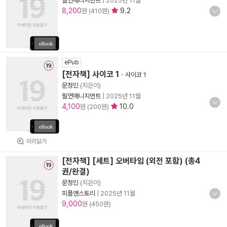
필연매니지먼트
|
2025년 11월
8,200
9.2
원 (410원)
ePub
[전자책] 사이코 1
-
사이코 1
문정민
(지은이)
필연매니지먼트
|
2025년 11월
4,100
10.0
원 (200원)
미리읽기
[전자책] [세트] 오버타임 (외전 포함) (총4
권/완결)
문정민
(지은이)
피플앤스토리
|
2025년 11월
9,000
원 (450원)