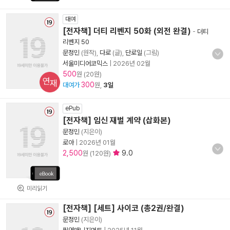
대여
[전자책] 더티 리벤지 50화 (외전 완결)
-
더티
리벤지 50
문정민
(원작),
다로
(글),
단로일
(그림)
서울미디어코믹스
|
2026년 02월
500
원 (20원)
연재
300
대여가
원,
3일
ePub
[전자책] 임신 재벌 계약 (삽화본)
문정민
(지은이)
로아
|
2026년 01월
2,500
9.0
원 (120원)
미리읽기
[전자책] [세트] 사이코 (총2권/완결)
문정민
(지은이)