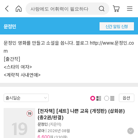
문정민
신간 알림 신청
문정민 영화를 만들고 소설을 씁니다. 블로그 http://www.문정민.co
m
[출간작]
<스타의 여자>
<계략적 사내연애>
옵션
표지 보기
표지 안보기
[전자책] [세트] 나쁜 교육 (개정판) (삽화본)
(총2권/완결)
문정민
(지은이)
로아
|
2026년 08월
6,600
원 (330원)