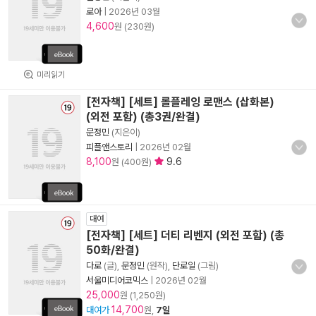
로아
|
2026년 03월
4,600
원 (230원)
미리읽기
[전자책] [세트] 롤플레잉 로맨스 (삽화본)
(외전 포함) (총3권/완결)
문정민
(지은이)
피플앤스토리
|
2026년 02월
8,100
9.6
원 (400원)
대여
[전자책] [세트] 더티 리벤지 (외전 포함) (총
50화/완결)
다로
(글),
문정민
(원작),
단로일
(그림)
서울미디어코믹스
|
2026년 02월
25,000
원 (1,250원)
14,700
대여가
원,
7일