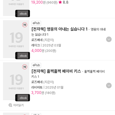
19,200
8.8
원 (960원)
ePub
[전자책] 영웅의 아내는 싫습니다 1
-
영웅의 아내
는 싫습니다 1
로즈베네
(지은이)
레이크
|
2025년 03월
4,000
원 (200원)
ePub
[전자책] 훌쩍훌쩍 베이비 키스
-
훌쩍훌쩍 베이비
키스 1
로즈베네
(지은이)
라비바토
|
2025년 01월
3,700
원 (180원)
미리읽기