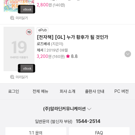
2,800
원 (140원)
미리읽기
ePub
[전자책] [GL] 누가 황후가 될 것인가
로즈베네
(지은이)
체셔
|
2019년 08월
3,200
8.8
원 (160원)
미리읽기
로그인
전체 메뉴
회사 소개
출판사 안내
PC 버전
(주)알라딘커뮤니케이션
1544-2514
일반문의 (발신자 부담)
1:1 문의
FAQ