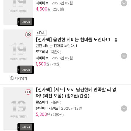
라비바토
|
2026년 02월
4,500
원 (220원)
ePub
[전자책] 음란한 시비는 천마를 노린다! 1
-
음
란한 시비는 천마를 노린다! 1
로즈베네
(지은이)
라비바토
|
2026년 02월
1,500
원 (70원)
미리읽기
[전자책] [세트] 토끼 남편한테 만족할 리 없
어! (외전 포함) (총2권/완결)
로즈베네
(지은이)
필연매니지먼트
|
2025년 12월
5,300
원 (260원)