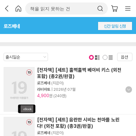
로즈베네
신간 알림 신청
옵션
표지 보기
표지 안보기
[전자책] [세트] 훌쩍훌쩍 베이비 키스 (외전
포함) (총2권/완결)
로즈베네
(지은이)
라비바토
|
2026년 07월
4,900
원 (240원)
[전자책] [세트] 음란한 시비는 천마를 노린
다! (외전 포함) (총3권/완결)
로즈베네
(지은이)