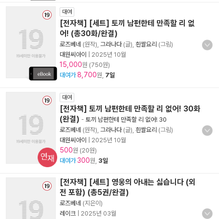
대여
[전자책] [세트] 토끼 남편한테 만족할 리 없
어! (총30화/완결)
로즈베네
(원작),
그라나다
(글),
흰쌀요리
(그림)
대원씨아이
|
2025년 10월
15,000
원 (750원)
8,700
대여가
원,
7일
대여
[전자책] 토끼 남편한테 만족할 리 없어! 30화
(완결)
-
토끼 남편한테 만족할 리 없어! 30
로즈베네
(원작),
그라나다
(글),
흰쌀요리
(그림)
대원씨아이
|
2025년 10월
500
원 (20원)
연재
300
대여가
원,
3일
[전자책] [세트] 영웅의 아내는 싫습니다 (외
전 포함) (총5권/완결)
로즈베네
(지은이)
레이크
|
2025년 03월