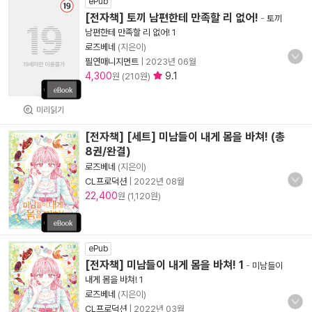
ePub
[전자책] 토끼 남편한테 만족할 리 없어!
-
토끼
남편한테 만족할 리 없어! 1
로즈베네
(지은이)
필연매니지먼트
|
2023년 06월
4,300
9.1
원 (210원)
미리읽기
[전자책] [세트] 미남들이 내게 몸을 바쳐! (총
8권/완결)
로즈베네
(지은이)
CL프로덕션
|
2022년 08월
22,400
원 (1,120원)
ePub
[전자책] 미남들이 내게 몸을 바쳐! 1
-
미남들이
내게 몸을 바쳐! 1
로즈베네
(지은이)
CL프로덕션
|
2022년 03월