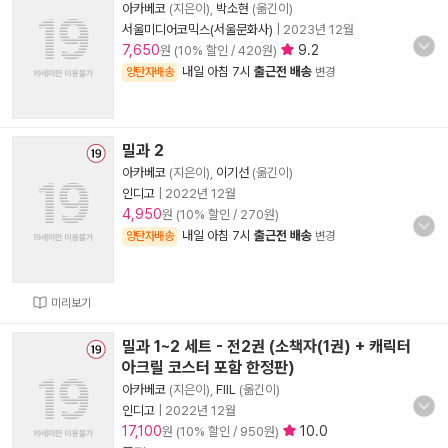
아카베코
(지은이),
박소현
(옮긴이)
서울미디어코믹스(서울문화사)
|
2023년 12월
7,650
9.2
원 (10% 할인 / 420원)
내일 아침 7시
출근전 배송
양탄자배송
변경
밀과 2
아카베코
(지은이),
이기선
(옮긴이)
인디고
|
2022년 12월
4,950
원 (10% 할인 / 270원)
내일 아침 7시
출근전 배송
양탄자배송
변경
미리보기
밀과 1~2 세트 - 전2권 (소책자(1권) + 캐릭터
아크릴 코스터 포함 한정판)
아카베코
(지은이),
FIIL
(옮긴이)
인디고
|
2022년 12월
17,100
10.0
원 (10% 할인 / 950원)