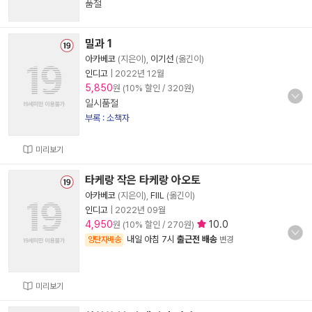
품절
밀과 1
아카베코
(지은이),
이기선
(옮긴이)
인디고
|
2022년 12월
5,850
원 (10% 할인 / 320원)
일시품절
부록 : 소책자
미리보기
타케랑 작은 타케랑 아오토
아카베코
(지은이),
FIIL
(옮긴이)
인디고
|
2022년 09월
4,950
10.0
원 (10% 할인 / 270원)
내일 아침 7시
출근전 배송
양탄자배송
변경
미리보기