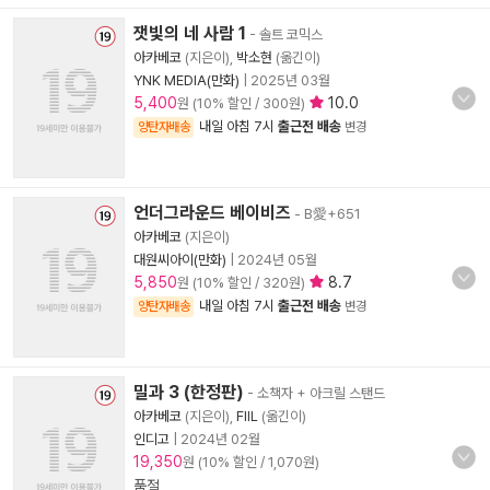
잿빛의 네 사람 1
- 솔트 코믹스
아카베코
(지은이),
박소현
(옮긴이)
YNK MEDIA(만화)
|
2025년 03월
5,400
10.0
원 (10% 할인 / 300원)
내일 아침 7시
출근전 배송
양탄자배송
변경
언더그라운드 베이비즈
- B愛+651
아카베코
(지은이)
대원씨아이(만화)
|
2024년 05월
5,850
8.7
원 (10% 할인 / 320원)
내일 아침 7시
출근전 배송
양탄자배송
변경
밀과 3 (한정판)
- 소책자 + 아크릴 스탠드
아카베코
(지은이),
FIIL
(옮긴이)
인디고
|
2024년 02월
19,350
원 (10% 할인 / 1,070원)
품절