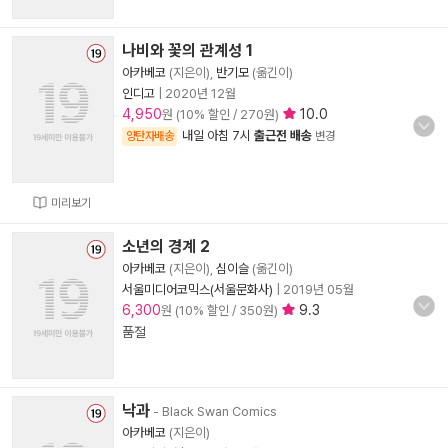
나비와 꽃의 관계성 1
아카베코
(지은이),
반기모
(옮긴이)
인디고
|
2020년 12월
4,950
10.0
원 (10% 할인 / 270원)
내일 아침 7시
출근전 배송
양탄자배송
변경
미리보기
소년의 경계 2
아카베코
(지은이),
심이슬
(옮긴이)
서울미디어코믹스(서울문화사)
|
2019년 05월
6,300
9.3
원 (10% 할인 / 350원)
품절
낙과
- Black Swan Comics
아카베코
(지은이)