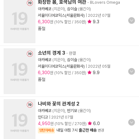
화창한 봄, 호색남의 여관
- BLovers Omega
아카베코
(지은이),
심이슬
(옮긴이)
서울미디어코믹스(서울문화사)
|
2022년 07월
6,300
9.3
원 (10% 할인 / 350원)
품절
소년의 경계 3
- 완결
아카베코
(지은이),
심이슬
(옮긴이)
서울미디어코믹스(서울문화사)
|
2022년 05월
6,300
9.9
원 (10% 할인 / 350원)
품절
나비와 꽃의 관계성 2
아카베코
(지은이),
반기모
(옮긴이)
인디고
|
2021년 07월
4,950
6.0
원 (10% 할인 / 270원)
내일 아침 7시
출근전 배송
양탄자배송
변경