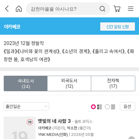
아카베코
신간 알림 신청
2023년 12월 정발작
《밀과》《나비와 꽃의 관계성》, 《소년의 경계》, 《홀리고 속여서》, 《화
창한 봄, 호색남의 여관》
외국도서
전자책
국내도서
(12)
(17)
(24)
옵션
표지 보기
표지 안보기
잿빛의 네 사람 3
- 솔트 코믹스
아카베코
(지은이),
박소현
(옮긴이)
YNK MEDIA(만화)
|
2026년 05월