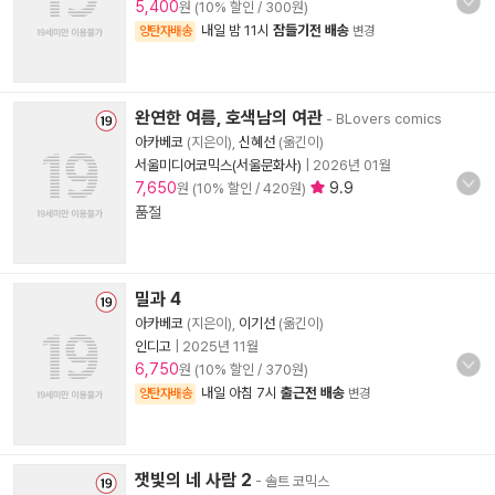
5,400
원 (10% 할인 / 300원)
내일 밤 11시
잠들기전 배송
양탄자배송
변경
완연한 여름, 호색남의 여관
- BLovers comics
아카베코
(지은이),
신혜선
(옮긴이)
서울미디어코믹스(서울문화사)
|
2026년 01월
7,650
9.9
원 (10% 할인 / 420원)
품절
밀과 4
아카베코
(지은이),
이기선
(옮긴이)
인디고
|
2025년 11월
6,750
원 (10% 할인 / 370원)
내일 아침 7시
출근전 배송
양탄자배송
변경
잿빛의 네 사람 2
- 솔트 코믹스