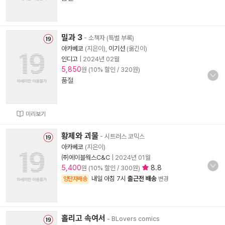
밀과 3
- 소책자 (특별 부록)
아카베코
(지은이),
이기선
(옮긴이)
인디고
|
2024년 02월
5,850
원 (10% 할인 / 320원)
품절
미리보기
황제와 괴물
- 시트러스 코믹스
아카베코
(지은이)
㈜에이블웍스C&C
|
2024년 01월
5,400
8.8
원 (10% 할인 / 300원)
내일 아침 7시
출근전 배송
양탄자배송
변경
홀리고 속여서
- BLovers comics