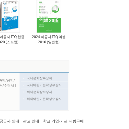
 이공자 ITQ 한글
2024 이공자 ITQ 엑셀
020 (스프링)
2016 (일반형)
국내문학상수상자
과학/공학/
국내어린이문학상수상자
서/수험서
l
해외문학상수상자
해외어린이문학상수상자
공급사 안내
광고 안내
학교·기업·기관 대량구매