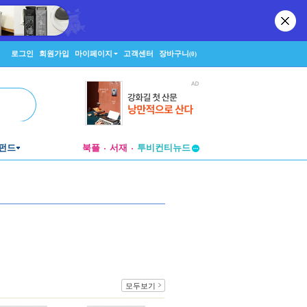
로그인
회원가입
마이페이지
고객센터
장바구니
(0)
펀드
북플
서재
투비컨티뉴드
창작플랫폼
투비컨티뉴드
모두보기