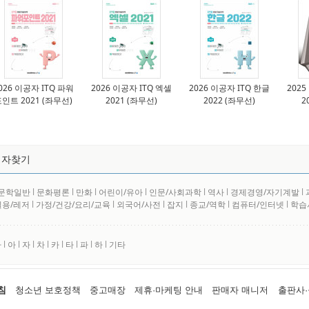
026 이공자 ITQ 파워
2026 이공자 ITQ 엑셀
2026 이공자 ITQ 한글
2025
인트 2021 (좌무선)
2021 (좌무선)
2022 (좌무선)
2
저자찾기
문학일반
l
문화평론
l
만화
l
어린이/유아
l
인문/사회과학
l
역사
l
경제경영/자기계발
l
실용/레저
l
가정/건강/요리/교육
l
외국어/사전
l
잡지
l
종교/역학
l
컴퓨터/인터넷
l
학습
사
l
아
l
자
l
차
l
카
l
타
l
파
l
하
l
기타
침
청소년 보호정책
중고매장
제휴·마케팅 안내
판매자 매니저
출판사·