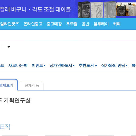
알라딘굿즈
온라인중고
중고매장
우주점
음반
블루레이
커피
서
스트
새로나온책
이벤트
정가인하도서
추천도서
작가와의 만남
북
전체보기
전체작품
IE 기획연구실
표작