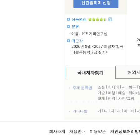
신간알리미 신청
상품평점
분류
이름:
KIE 기획연구실
2
최근작
포
2026년 8월 <
2027 이공자 컴퓨
터활용능력 2급 실기
>
해외
국내저자찾기
소설
l
에세이
l
시
l
희곡
l
주제 분류별
기술
l
여행
l
예술
l
취미/
교재
l
번역
l
사진/그림
가
l
나
l
다
l
라
l
마
l
바
l
가나다별
회사소개
채용안내
이용약관
개인정보처리방