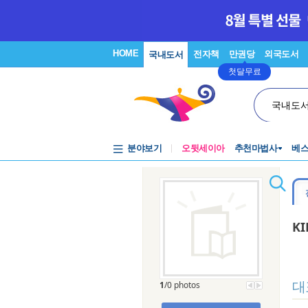
HOME
전자책
만권당
외국도서
국내도서
첫달무료
국내도
분야보기
오뒷세이아
추천마법사
베
K
대
1
/0 photos