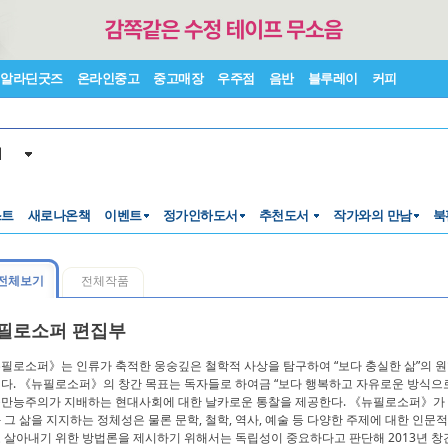
알라딘굿즈
온라인중고
중고매장
우주점
음반
블루레이
커피
서
스트
새로나온책
이벤트
정가인하도서
추천도서
작가와의 만남
북
전체보기
전체작품
필로소퍼 편집부
필로소퍼》는 인류가 축적한 웅숭깊은 철학적 사상을 탐구하여 “보다 충실한 삶”의 원형
다. 《뉴필로소퍼》의 창간 목표는 독자들로 하여금 “보다 행복하고 자유로운 방식으로
만능주의가 지배하는 현대사회에 대한 날카로운 통찰을 제공한다. 《뉴필로소퍼》가 천착
 그 삶을 지지하는 정체성은 물론 문학, 철학, 역사, 예술 등 다양한 주제에 대한 인문
 살아내기 위한 방법론을 제시하기 위해서는 독립성이 중요하다고 판단해 2013년 창