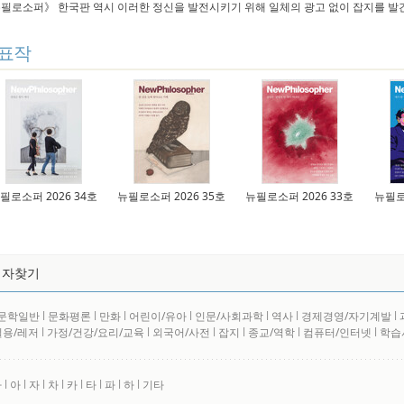
필로소퍼》 한국판 역시 이러한 정신을 발전시키기 위해 일체의 광고 없이 잡지를 발
표작
필로소퍼 2026 34호
뉴필로소퍼 2026 35호
뉴필로소퍼 2026 33호
뉴필로
저자찾기
문학일반
l
문화평론
l
만화
l
어린이/유아
l
인문/사회과학
l
역사
l
경제경영/자기계발
l
실용/레저
l
가정/건강/요리/교육
l
외국어/사전
l
잡지
l
종교/역학
l
컴퓨터/인터넷
l
학습
사
l
아
l
자
l
차
l
카
l
타
l
파
l
하
l
기타