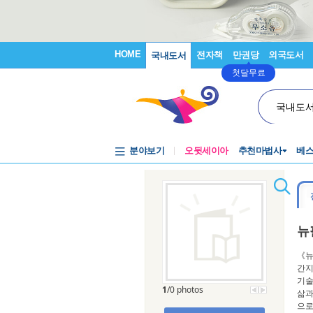
HOME
전자책
만권당
외국도서
국내도서
첫달무료
국내도
분야보기
오뒷세이아
추천마법사
베
뉴
《뉴
간지
기술
1
/0 photos
삶과
으로