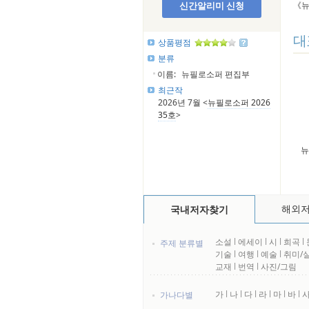
신간알리미 신청
《뉴
대
상품평점
분류
이름:
뉴필로소퍼 편집부
최근작
2026년 7월 <
뉴필로소퍼 2026
35호
>
뉴
해외
국내저자찾기
소설
l
에세이
l
시
l
희곡
l
주제 분류별
기술
l
여행
l
예술
l
취미/
교재
l
번역
l
사진/그림
가
l
나
l
다
l
라
l
마
l
바
l
가나다별