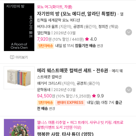
모노 머그(화이트, 차콜)
자기만의 방 (모노 에디션, 알라딘 특별판)
-
열
린책들 세계문학 모노 에디션
버지니아 울프
(지은이),
공경희
(옮긴이),
정희진
(해설)
열린책들
|
2026년 03월
7,920
4.0
원 (10% 할인 / 440원)
내일 밤 11시
잠들기전 배송
양탄자배송
변경
미리보기
메리 웨스트매콧 컬렉션 세트 - 전6권
-
메리 웨
스트매콧 컬렉션
애거서 크리스티
(지은이),
공경희
(옮긴이)
문학동네
|
2026년 03월
94,500
9.9
원 (10% 할인 / 5,250원)
내일 (월) 아침 7시
출근
양탄자배송
썬데이 EXPRESS
전 배송
변경
웰니스 여름 리추얼 + 에그 트레이. 사우나 빗 키링. 레트로
물병(이벤트 도서 2만원 이상)
행복한 사람, 타샤 튜더 (양장)