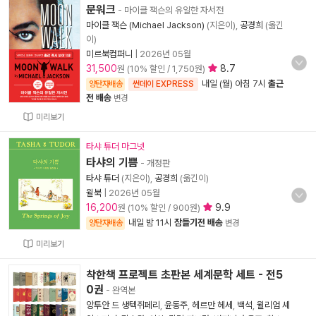
문워크
- 마이클 잭슨의 유일한 자서전
마이클 잭슨 (Michael Jackson)
(지은이),
공경희
(옮긴
이)
미르북컴퍼니
|
2026년 05월
31,500
8.7
원 (10% 할인 / 1,750원)
내일 (월) 아침 7시
출근
양탄자배송
썬데이 EXPRESS
전 배송
변경
미리보기
타샤 튜더 마그넷
타샤의 기쁨
- 개정판
타샤 튜더
(지은이),
공경희
(옮긴이)
윌북
|
2026년 05월
16,200
9.9
원 (10% 할인 / 900원)
내일 밤 11시
잠들기전 배송
양탄자배송
변경
미리보기
착한책 프로젝트 초판본 세계문학 세트 - 전5
0권
- 완역본
앙투안 드 생텍쥐페리
,
윤동주
,
헤르만 헤세
,
백석
,
윌리엄 셰