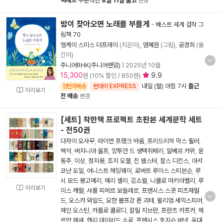
택배
로 주문하면
8월 11일 출고
변경
밤이 찾아오면 노래를 부를게
-
베스트 세계 걸작 그
림책 70
엠케이 스미스 더프레이
(지은이),
염혜원
(그림),
공경희
(옮
긴이)
주니어RHK(주니어랜덤)
|
2025년 10월
15,300
9.9
원 (10% 할인 / 850원)
내일 (월) 아침 7시
출근
양탄자배송
썬데이 EXPRESS
미리보기
전 배송
변경
[세트] 착한책 프로젝트 초판본 세계문학 세트
- 전50권
다자이 오사무
,
라이먼 프랭크 바움
,
프리드리히 막스 뮐러
,
백석
,
버지니아 울프
,
앙투안 드 생텍쥐페리
,
알베르 카뮈
,
윤
동주
,
이상
,
정지용
,
조지 오웰
,
진 웹스터
,
찰스 디킨스
,
아서
코난 도일
,
어니스트 헤밍웨이
,
로버트 루이스 스티븐슨
,
루
시 모드 몽고메리
,
메리 셸리
,
김소월
,
니콜로 마키아벨리
,
루
미리보기
이스 캐럴
,
샤를 피에르 보들레르
,
프랜시스 스콧 피츠제럴
드
,
오스카 와일드
,
요한 볼프강 폰 괴테
,
윌리엄 셰익스피어
,
제인 오스틴
,
카를로 콜로디
,
칼릴 지브란
,
프란츠 카프카
,
헤
르만 헤세
,
헨리 데이비드 소로
,
프랜시스 호지슨 버넷
,
유대