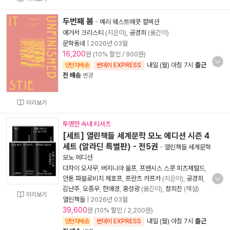
두번째 봄
-
메리 웨스트매콧 컬렉션
애거서 크리스티
(지은이),
공경희
(옮긴이)
문학동네
|
2026년 03월
16,200
원 (10% 할인 / 900원)
내일 (월) 아침 7시
출근
양탄자배송
썬데이 EXPRESS
전 배송
변경
미리보기
투명한 속내 티셔츠
[세트] 열린책들 세계문학 모노 에디션 시즌 4
세트 (알라딘 특별판) - 전5권
-
열린책들 세계문학
모노 에디션
다자이 오사무
,
버지니아 울프
,
프랜시스 스콧 피츠제럴드
,
안톤 파블로비치 체호프
,
프란츠 카프카
(지은이),
공경희
,
김난주
,
오종우
,
한애경
,
홍성광
(옮긴이),
정희진
(해설)
미리보기
열린책들
|
2026년 03월
39,600
원 (10% 할인 / 2,200원)
내일 (월) 아침 7시
출근
양탄자배송
썬데이 EXPRESS