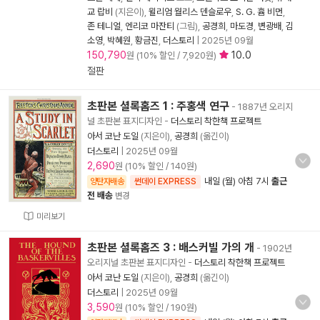
교 랍비
(지은이),
윌리엄 월리스 덴슬로우
,
S. G. 흄 비먼
,
존 테니얼
,
엔리코 마잔티
(그림),
공경희
,
마도경
,
변광배
,
김
소영
,
박혜원
,
황금진
,
더스토리
|
2025년 09월
150,790
10.0
원 (10% 할인 / 7,920원)
절판
초판본 셜록홈즈 1 : 주홍색 연구
- 1887년 오리지
널 초판본 표지디자인
-
더스토리 착한책 프로젝트
아서 코난 도일
(지은이),
공경희
(옮긴이)
더스토리
|
2025년 09월
2,690
원 (10% 할인 / 140원)
내일 (월) 아침 7시
출근
양탄자배송
썬데이 EXPRESS
전 배송
변경
미리보기
초판본 셜록홈즈 3 : 배스커빌 가의 개
- 1902년
오리지널 초판본 표지디자인
-
더스토리 착한책 프로젝트
아서 코난 도일
(지은이),
공경희
(옮긴이)
더스토리
|
2025년 09월
3,590
원 (10% 할인 / 190원)