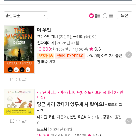
옵션
표지 보기
표지 안보기
더 우먼
크리스틴 해나
(지은이),
공경희
(옮긴이)
알파미디어
|
2026년 07월
19,800
9.6
원 (10% 할인 / 1,100원)
내일 (월) 아침 7시
출근
양탄자배송
썬데이 EXPRESS
전 배송
변경
미리보기
<당근 사러...> 마스킹테이프(대상도서 포함 국내서 2만원
이상)
당근 사러 갔다가 앵무새 사 왔어요!
-
토토의 그
림책
마이클 로젠
(지은이),
헬린 옥슨버리
(그림),
공경희
(옮긴
미리보기
이)
토토북
|
2026년 06월
15,300
10.0
원 (10% 할인 / 850원)