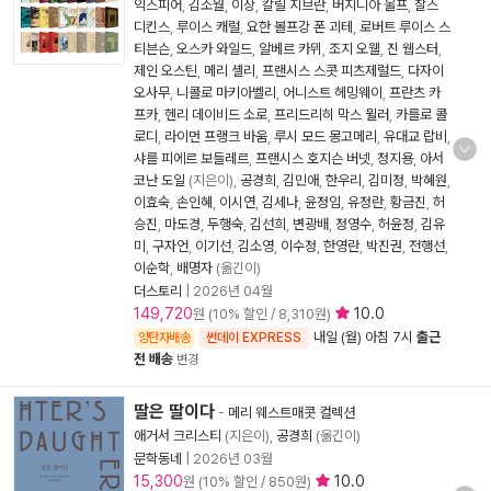
익스피어
,
김소월
,
이상
,
칼릴 지브란
,
버지니아 울프
,
찰스
디킨스
,
루이스 캐럴
,
요한 볼프강 폰 괴테
,
로버트 루이스 스
티븐슨
,
오스카 와일드
,
알베르 카뮈
,
조지 오웰
,
진 웹스터
,
제인 오스틴
,
메리 셸리
,
프랜시스 스콧 피츠제럴드
,
다자이
오사무
,
니콜로 마키아벨리
,
어니스트 헤밍웨이
,
프란츠 카
프카
,
헨리 데이비드 소로
,
프리드리히 막스 뮐러
,
카를로 콜
로디
,
라이먼 프랭크 바움
,
루시 모드 몽고메리
,
유대교 랍비
,
샤를 피에르 보들레르
,
프랜시스 호지슨 버넷
,
정지용
,
아서
코난 도일
(지은이),
공경희
,
김민애
,
한우리
,
김미정
,
박혜원
,
이효숙
,
손인혜
,
이시연
,
김세나
,
윤정임
,
유정란
,
황금진
,
허
승진
,
마도경
,
두행숙
,
김선희
,
변광배
,
정영수
,
허윤정
,
김유
미
,
구자언
,
이기선
,
김소영
,
이수정
,
한영란
,
박진권
,
전행선
,
이순학
,
배명자
(옮긴이)
더스토리
|
2026년 04월
149,720
10.0
원 (10% 할인 / 8,310원)
내일 (월) 아침 7시
출근
양탄자배송
썬데이 EXPRESS
전 배송
변경
딸은 딸이다
-
메리 웨스트매콧 컬렉션
애거서 크리스티
(지은이),
공경희
(옮긴이)
문학동네
|
2026년 03월
15,300
10.0
원 (10% 할인 / 850원)