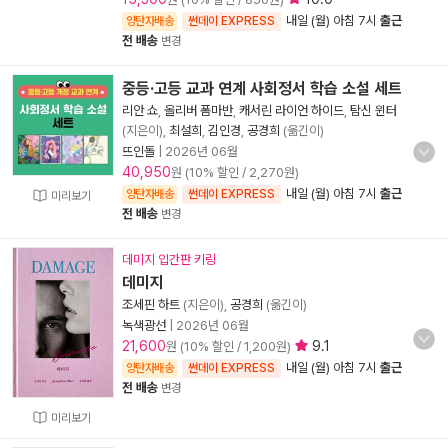
내일 (월) 아침 7시
출근
양탄자배송
썬데이 EXPRESS
전 배송
변경
중등·고등 교과 연계 사회정서 학습 소설 세트
리안 쇼
,
올리버 폼마반
,
캐서린 라이언 하이드
,
탐신 윈터
(지은이),
최설희
,
김인경
,
공경희
(옮긴이)
뜨인돌
|
2026년 06월
40,950
원 (10% 할인 / 2,270원)
내일 (월) 아침 7시
출근
양탄자배송
썬데이 EXPRESS
미리보기
전 배송
변경
데미지 입간판 키링
데미지
조세핀 하트
(지은이),
공경희
(옮긴이)
녹색광선
|
2026년 06월
21,600
9.1
원 (10% 할인 / 1,200원)
내일 (월) 아침 7시
출근
양탄자배송
썬데이 EXPRESS
전 배송
변경
미리보기