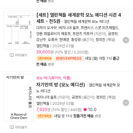
전 배송
변경
[세트] 열린책들 세계문학 모노 에디션 시즌 4
세트 - 전5권
-
열린책들 세계문학 모노 에디션
다자이 오사무
,
버지니아 울프
,
프랜시스 스콧 피츠제럴드
,
안톤 파블로비치 체호프
,
프란츠 카프카
(지은이),
공경희
,
김난주
,
오종우
,
한애경
,
홍성광
(옮긴이),
정희진
(해설)
열린책들
|
2026년 03월
39,600
원 (10% 할인 / 2,200원)
미리보기
내일 (월) 아침 7시
출근
양탄자배송
썬데이 EXPRESS
전 배송
변경
모노 머그(화이트, 차콜)
자기만의 방 (모노 에디션)
-
열린책들 세계문학 모
노 에디션
버지니아 울프
(지은이),
공경희
(옮긴이),
정희진
(해설)
열린책들
|
2026년 03월
7,920
10.0
원 (10% 할인 / 440원)
내일 밤 11시
잠들기전 배송
양탄자배송
변경
미리보기