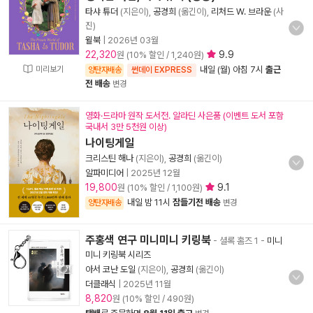
타샤 튜더
(지은이),
공경희
(옮긴이),
리처드 W. 브라운
(사
진)
윌북
|
2026년 03월
22,320
9.9
원 (10% 할인 / 1,240원)
미리보기
내일 (월) 아침 7시
출근
양탄자배송
썬데이 EXPRESS
전 배송
변경
영화·드라마 원작 도서전. 알라딘 사은품 (이벤트 도서 포함
국내서 3만 5천원 이상)
나이팅게일
크리스틴 해나
(지은이),
공경희
(옮긴이)
알파미디어
|
2025년 12월
19,800
9.1
원 (10% 할인 / 1,100원)
내일 밤 11시
잠들기전 배송
양탄자배송
변경
주홍색 연구 미니미니 키링북
- 셜록 홈즈 1
-
미니
미니 키링북 시리즈
아서 코난 도일
(지은이),
공경희
(옮긴이)
더클래식
|
2025년 11월
8,820
원 (10% 할인 / 490원)