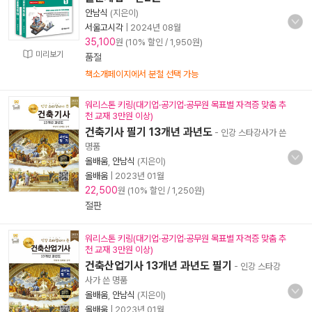
안남식
(지은이)
서울고시각
|
2024년 08월
35,100
원 (10% 할인 / 1,950원)
미리보기
품절
책소개페이지에서 분철 선택 가능
워리스톤 키링(대기업·공기업·공무원 목표별 자격증 맞춤 추
천 교재 3만원 이상)
건축기사 필기 13개년 과년도
- 인강 스타강사가 쓴
명품
올배움
,
안남식
(지은이)
올배움
|
2023년 01월
22,500
원 (10% 할인 / 1,250원)
절판
워리스톤 키링(대기업·공기업·공무원 목표별 자격증 맞춤 추
천 교재 3만원 이상)
건축산업기사 13개년 과년도 필기
- 인강 스타강
사가 쓴 명품
올배움
,
안남식
(지은이)
올배움
|
2023년 01월