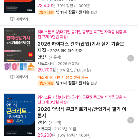
23,400
원 (10% 할인 / 1,300원)
밤 11시
잠들기전 배송
양탄자배송
변경
미리보기
워리스톤 키링(대기업·공기업·공무원 목표별 자격증 맞춤 추
천 교재 3만원 이상)
2026 하이패스 건축(산업)기사 실기 기출문
제집
-
2026 하이패스 건축
안남식
(지은이)
서울고시각
|
2026년 01월
29,700
원 (10% 할인 / 1,650원)
미리보기
책소개페이지에서 분철 선택 가능
밤 11시
잠들기전 배송
양탄자배송
변경
워리스톤 키링(대기업·공기업·공무원 목표별 자격증 맞춤 추
천 교재 3만원 이상)
2026 안남식 콘크리트기사/산업기사 필기 이
론서
안남식
(지은이)
에듀피디
|
2026년 01월
25,200
원 (10% 할인 / 1,400원)