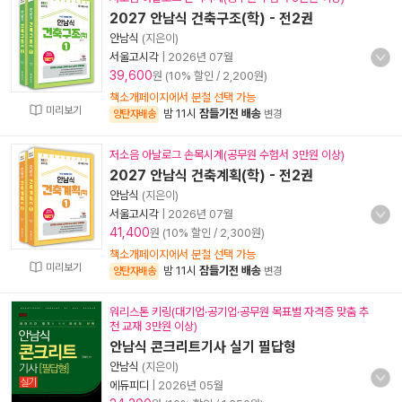
2027 안남식 건축구조(학) - 전2권
안남식
(지은이)
서울고시각
|
2026년 07월
39,600
원 (10% 할인 / 2,200원)
책소개페이지에서 분철 선택 가능
미리보기
밤 11시
잠들기전 배송
양탄자배송
변경
저소음 아날로그 손목시계(공무원 수험서 3만원 이상)
2027 안남식 건축계획(학) - 전2권
안남식
(지은이)
서울고시각
|
2026년 07월
41,400
원 (10% 할인 / 2,300원)
책소개페이지에서 분철 선택 가능
미리보기
밤 11시
잠들기전 배송
양탄자배송
변경
워리스톤 키링(대기업·공기업·공무원 목표별 자격증 맞춤 추
천 교재 3만원 이상)
안남식 콘크리트기사 실기 필답형
안남식
(지은이)
에듀피디
|
2026년 05월