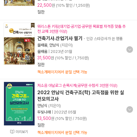
22,500
원 (10% 할인 / 1,250원)
절판
워리스톤 키링(대기업·공기업·공무원 목표별 자격증 맞춤 추
천 교재 3만원 이상)
건축기사.산업기사 필기
- 인강 스타강사가 쓴 명품
올배움
,
안남식
(지은이)
올배움
|
2023년 01월
31,500
원 (10% 할인 / 1,750원)
절판
책소개페이지에서 분철 선택 가능
저소음 아날로그 손목시계(공무원 수험서 3만원 이상)
2022 안남식 건축구조(학) 고득점을 위한 실
전모의고사
안남식
(지은이)
두빛나래
|
2022년 05월
13,500
원 (10% 할인 / 750원)
절판
미리보기
책소개페이지에서 분철 선택 가능