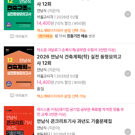
사 12회
안남식
(지은이)
서울고시각
|
2026년 02월
14,400
원 (10% 할인 / 800원)
책소개페이지에서 분철 선택 가능
밤 11시
잠들기전 배송
양탄자배송
변경
미리보기
저소음 아날로그 손목시계(공무원 수험서 3만원 이상)
2026 안남식 건축계획(학) 실전 동형모의고
사 12회
안남식
(지은이)
서울고시각
|
2026년 02월
14,400
원 (10% 할인 / 800원)
품절
미리보기
책소개페이지에서 분철 선택 가능
워리스톤 키링(대기업·공기업·공무원 목표별 자격증 맞춤 추
천 교재 3만원 이상)
안남식 콘크리트기사 과년도 기출문제집
안남식
(지은이)
에듀피디
|
2026년 02월