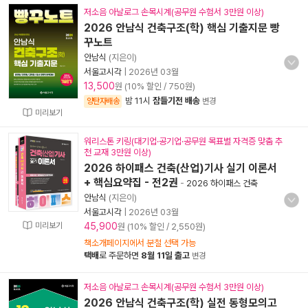
저소음 아날로그 손목시계(공무원 수험서 3만원 이상)
2026 안남식 건축구조(학) 핵심 기출지문 빵
꾸노트
안남식
(지은이)
서울고시각
|
2026년 03월
13,500
원 (10% 할인 / 750원)
밤 11시
잠들기전 배송
양탄자배송
변경
미리보기
워리스톤 키링(대기업·공기업·공무원 목표별 자격증 맞춤 추
천 교재 3만원 이상)
2026 하이패스 건축(산업)기사 실기 이론서
+ 핵심요약집 - 전2권
-
2026 하이패스 건축
안남식
(지은이)
서울고시각
|
2026년 03월
미리보기
45,900
원 (10% 할인 / 2,550원)
책소개페이지에서 분철 선택 가능
택배
로 주문하면
8월 11일 출고
변경
저소음 아날로그 손목시계(공무원 수험서 3만원 이상)
2026 안남식 건축구조(학) 실전 동형모의고