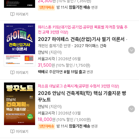
24,300
원 (10% 할인 / 1,350원)
밤 11시
잠들기전 배송
양탄자배송
변경
미리보기
워리스톤 키링(대기업·공기업·공무원 목표별 자격증 맞춤 추
천 교재 3만원 이상)
2027 하이패스 건축(산업)기사 필기 이론서
-
개편된 출제기준 반영
-
2027 하이패스 건축
안남식
(지은이)
서울고시각
|
2026년 05월
31,500
원 (10% 할인 / 1,750원)
택배
로 주문하면
8월 11일 출고
변경
미리보기
저소음 아날로그 손목시계(공무원 수험서 3만원 이상)
2026 안남식 건축계획(학) 핵심 기출지문 빵
꾸노트
안남식
(지은이)
서울고시각
|
2026년 03월
18,000
원 (10% 할인 / 1,000원)
밤 11시
잠들기전 배송
양탄자배송
변경
미리보기