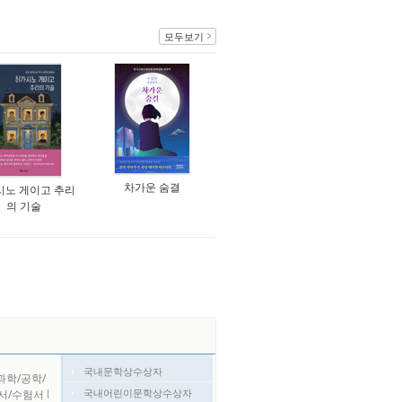
모두보기
차가운 숨결
시노 게이고 추리
의 기술
국내문학상수상자
과학/공학/
국내어린이문학상수상자
서/수험서
l