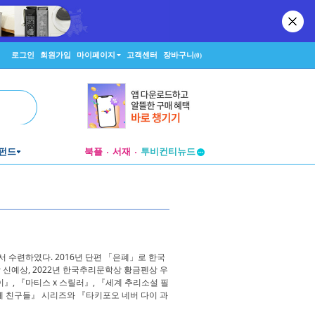
로그인
회원가입
마이페이지
고객센터
장바구니
(0)
펀드
북플
서재
투비컨티뉴드
창작플랫폼
투비컨티뉴드
수련하였다. 2016년 단편 「은폐」로 한국
신예상, 2022년 한국추리문학상 황금펜상 우
, 『마티스 x 스릴러』, 『세계 추리소설 필
체 친구들』 시리즈와 『타키포오 네버 다이 과