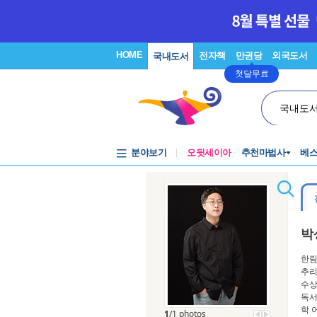
HOME
전자책
만권당
외국도서
국내도서
첫달무료
국내도
분야보기
오뒷세이아
추천마법사
베
박
한림
추리
수상
독서
학 
1
/1 photos