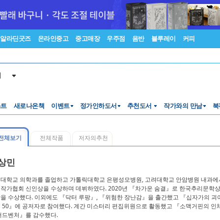
알라딘굿즈
온라인중고
중고매장
우주점
음반
블루레이
커피
서
스트
새로나온책
이벤트
정가인하도서
추천도서
작가와의 만남
북
전체보기
전체작품
저자의추천
상민
대학교 의학과를 졸업하고 가톨릭대학교 은평성모병원, 고려대학교 안암병원 내과에서 
작가협회 신인상을 수상하며 데뷔하였다. 2020년 『차가운 숨결』로 한국추리문학상 
을 수상했다. 이외에도 『닥터 루팡』, 『위험한 장난감』을 출간했고 『십자가의 괴이』
 50』에 공저자로 참여했다. 계간 미스터리 편집위원으로 활동했고 『소맥거핀의 인
어드벤처』를 감수했다.