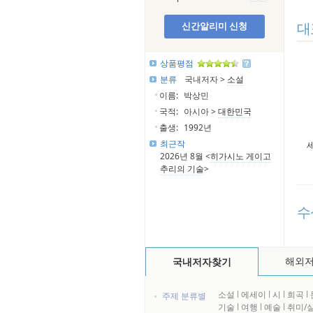
대
신간알리미 신청
상품평점
분류
국내저자 >
소설
이름:
박상민
국적:
아시아 >
대한민국
출생:
1992년
최근작
2026년 8월 <
히가시노 게이고
추리의 기술
>
수
해외
국내저자찾기
소설
l
에세이
l
시
l
희곡
l
주제 분류별
기술
l
여행
l
예술
l
취미/