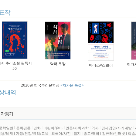
표작
세계 추리소설 필독서
닥터 루팡
히가
마티스×스릴러
50
2020년
한국추리문학상
<차가운 숨결>
상내역
저자찾기
문학일반
l
문화평론
l
만화
l
어린이/유아
l
인문/사회과학
l
역사
l
경제경영/자기계발
l
실용/레저
l
가정/건강/요리/교육
l
외국어/사전
l
잡지
l
종교/역학
l
컴퓨터/인터넷
l
학습