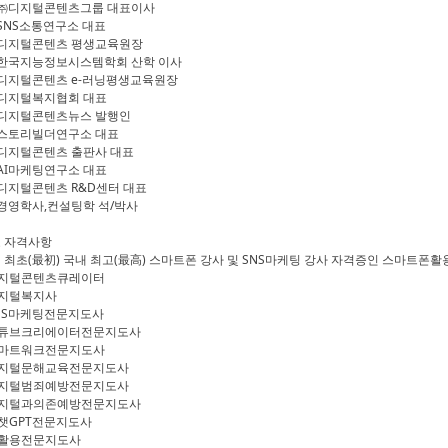
 ㈜디지털콘텐츠그룹 대표이사
 SNS소통연구소 대표
 디지털콘텐츠 평생교육원장
 한국지능정보시스템학회 산학 이사
 디지털콘텐츠 e-러닝평생교육원장
 디지털복지협회 대표
 디지털콘텐츠뉴스 발행인
 스토리빌더연구소 대표
 디지털콘텐츠 출판사 대표
 AI마케팅연구소 대표
 디지털콘텐츠 R&D센터 대표
 경영학사,컨설팅학 석/박사
 자격사항
 최초(最初) 국내 최고(最高) 스마트폰 강사 및 SNS마케팅 강사 자격증인 스마트폰
디지털콘텐츠큐레이터
디지털복지사
SNS마케팅전문지도사
유튜브크리에이터전문지도사
스마트워크전문지도사
디지털문해교육전문지도사
디지털범죄예방전문지도사
디지털과의존예방전문지도사
AI챗GPT전문지도사
AI활용전문지도사