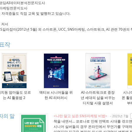
노코딩AI데이터분석전문지도사
AI마케팅전문지도사
위 자격증들도 직접 교육 및 발행하고 있습니다.
 저서
SNS길라잡이(2012년 5월) 외 스마트폰, UCC, SNS마케팅, 스마트워크, AI 관련 70권
표작
대치동 엄마들도 모르
액티브 시니어들을 위
AI·스마트워크로 중장
시니
는 AI 활용법 2
한 AI 리터러시
년 세대의 삶을 바꾸는
폰 활
디지털 사용 설명서
부
자의 말
<나만 알고 싶은 SNS마케팅 비법>
- 2023년 7월
책을 내면서... 코로나로 인해 언택트 시대를 겪으
시니어 실버들의 경우 온라인에서 무언가를 구매하
이었지만 지금은 본인의 의사와 상관없이 변화에 