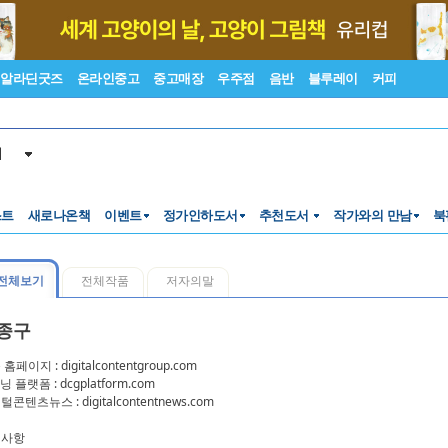
알라딘굿즈
온라인중고
중고매장
우주점
음반
블루레이
커피
서
스트
새로나온책
이벤트
정가인하도서
추천도서
작가와의 만남
북
전체보기
전체작품
저자의말
종구
홈페이지 : digitalcontentgroup.com
닝 플랫폼 : dcgplatform.com
콘텐츠뉴스 : digitalcontentnews.com
력사항