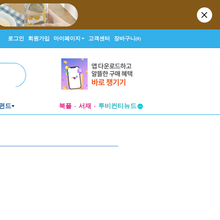
로그인
회원가입
마이페이지
고객센터
장바구니
(0)
펀드
북플
서재
투비컨티뉴드
창작플랫폼
투비컨티뉴드