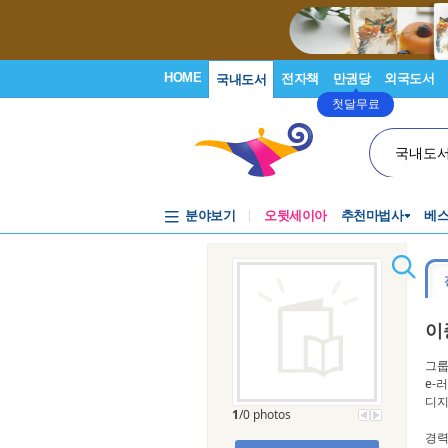
HOME
전자책
만권당
외국도서
국내도서
첫달무료
국내도
분야보기
오뒷세이아
추천마법사
베
이
그룹 
e-러
디지털
1
/0 photos
경