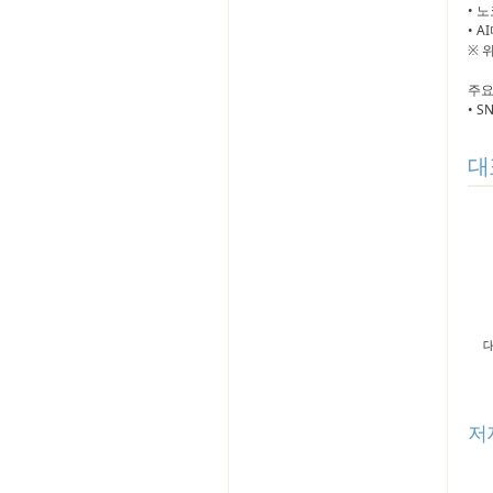
• 
• 
※ 
주요
• 
대
저