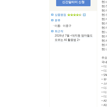
신간알리미 신청
현)
현)
현)
상품평점
현)
현)
분류
현)
이름:
이종구
현)
최근작
현)
2026년 7월 <
대치동 엄마들도
현)
모르는 AI 활용법 2
>
현)
현)
현)
주요
국내
• 
• 
• 
• 
• 
• 
• 
• 
• 
• 