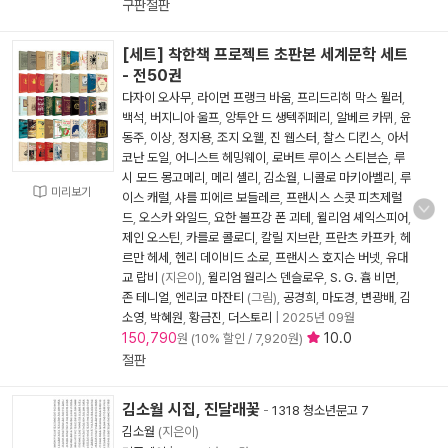
구판절판
[세트] 착한책 프로젝트 초판본 세계문학 세트
- 전50권
다자이 오사무
,
라이먼 프랭크 바움
,
프리드리히 막스 뮐러
,
백석
,
버지니아 울프
,
앙투안 드 생텍쥐페리
,
알베르 카뮈
,
윤
동주
,
이상
,
정지용
,
조지 오웰
,
진 웹스터
,
찰스 디킨스
,
아서
코난 도일
,
어니스트 헤밍웨이
,
로버트 루이스 스티븐슨
,
루
시 모드 몽고메리
,
메리 셸리
,
김소월
,
니콜로 마키아벨리
,
루
미리보기
이스 캐럴
,
샤를 피에르 보들레르
,
프랜시스 스콧 피츠제럴
드
,
오스카 와일드
,
요한 볼프강 폰 괴테
,
윌리엄 셰익스피어
,
제인 오스틴
,
카를로 콜로디
,
칼릴 지브란
,
프란츠 카프카
,
헤
르만 헤세
,
헨리 데이비드 소로
,
프랜시스 호지슨 버넷
,
유대
교 랍비
(지은이),
윌리엄 월리스 덴슬로우
,
S. G. 흄 비먼
,
존 테니얼
,
엔리코 마잔티
(그림),
공경희
,
마도경
,
변광배
,
김
소영
,
박혜원
,
황금진
,
더스토리
|
2025년 09월
150,790
10.0
원 (10% 할인 / 7,920원)
절판
김소월 시집, 진달래꽃
-
1318 청소년문고 7
김소월
(지은이)