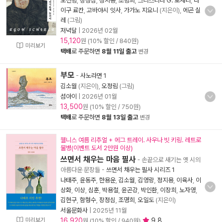
노천명
,
장정심
,
정지용
,
조명희
,
크리스티나 G. 로세티
,
다
이구 료칸
,
고바야시 잇사
,
가가노 지요니
(지은이),
에곤 실
레
(그림)
저녁달
|
2026년 02월
15,120
원 (10% 할인 / 840원)
미리보기
택배
로 주문하면
8월 11일 출고
변경
부모
-
사노라면 1
김소월
(지은이),
오정림
(그림)
섬아이
|
2026년 01월
13,500
원 (10% 할인 / 750원)
택배
로 주문하면
8월 13일 출고
변경
웰니스 여름 리추얼 + 에그 트레이. 사우나 빗 키링. 레트로
물병(이벤트 도서 2만원 이상)
쓰면서 채우는 마음 필사
- 손끝으로 새기는 옛 시의
아름다운 문장들
-
쓰면서 채우는 필사 시리즈 1
나태주
,
윤동주
,
한용운
,
김소월
,
김영랑
,
정지용
,
이육사
,
이
상화
,
이상
,
심훈
,
박용철
,
윤곤강
,
박인환
,
이장희
,
노자영
,
김현구
,
함형수
,
장정심
,
조명희
,
오일도
(지은이)
서울문화사
|
2025년 11월
미리보기
16,920
9.8
원 (10% 할인 / 940원)