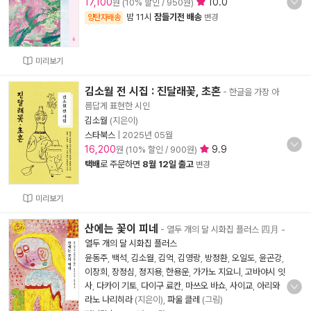
17,100
10.0
원 (10% 할인 / 950원)
밤 11시
잠들기전 배송
양탄자배송
변경
미리보기
김소월 전 시집 : 진달래꽃, 초혼
- 한글을 가장 아
름답게 표현한 시인
김소월
(지은이)
스타북스
|
2025년 05월
16,200
9.9
원 (10% 할인 / 900원)
택배
로 주문하면
8월 12일 출고
변경
미리보기
산에는 꽃이 피네
- 열두 개의 달 시화집 플러스 四月
-
열두 개의 달 시화집 플러스
윤동주
,
백석
,
김소월
,
김억
,
김영랑
,
방정환
,
오일도
,
윤곤강
,
이장희
,
장정심
,
정지용
,
한용운
,
가가노 지요니
,
고바야시 잇
사
,
다카이 기토
,
다이구 료칸
,
마쓰오 바쇼
,
사이교
,
아리와
라노 나리히라
(지은이),
파울 클레
(그림)