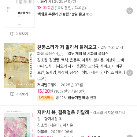
리플레이
|
2025년 07월
13,320
원 (10% 할인 / 740원)
택배
로 주문하면
8월 12일 출고
변경
미리보기
천둥소리가 저 멀리서 들려오고
- 열두 개의 달 시
화집 플러스 七月
-
열두 개의 달 시화집 플러스
김소월
,
김영랑
,
백석
,
윤동주
,
이육사
,
정지용
,
이상화
,
고바
야시 잇사
,
마사오카 시키
,
윤곤강
,
고석규
,
사이교
,
다이구
료칸
,
노자영
,
이장희
,
장정심
,
허민
(지은이),
제임스 휘슬러
(그림)
저녁달고양이
|
2025년 07월
15,120
원 (10% 할인 / 840원)
미리보기
밤 11시
잠들기전 배송
양탄자배송
변경
저만치 봄, 걸음걸음 진달래
- 김소월 서지운 향기시
집
-
향기시집 3
김소월
(지은이),
서지운
더블북
|
2025년 06월