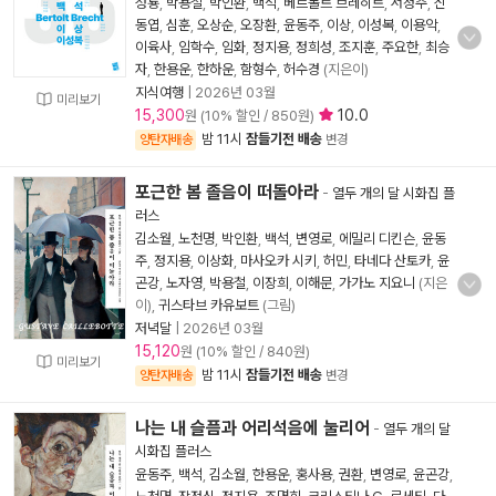
성룡
,
박용철
,
박인환
,
백석
,
베르톨트 브레히트
,
서정주
,
신
동엽
,
심훈
,
오상순
,
오장환
,
윤동주
,
이상
,
이성복
,
이용악
,
이육사
,
임학수
,
임화
,
정지용
,
정희성
,
조지훈
,
주요한
,
최승
자
,
한용운
,
한하운
,
함형수
,
허수경
(지은이)
지식여행
|
2026년 03월
미리보기
15,300
10.0
원 (10% 할인 / 850원)
밤 11시
잠들기전 배송
양탄자배송
변경
포근한 봄 졸음이 떠돌아라
-
열두 개의 달 시화집 플
러스
김소월
,
노천명
,
박인환
,
백석
,
변영로
,
에밀리 디킨슨
,
윤동
주
,
정지용
,
이상화
,
마사오카 시키
,
허민
,
타네다 산토카
,
윤
곤강
,
노자영
,
박용철
,
이장희
,
이해문
,
가가노 지요니
(지은
이),
귀스타브 카유보트
(그림)
저녁달
|
2026년 03월
15,120
원 (10% 할인 / 840원)
미리보기
밤 11시
잠들기전 배송
양탄자배송
변경
나는 내 슬픔과 어리석음에 눌리어
-
열두 개의 달
시화집 플러스
윤동주
,
백석
,
김소월
,
한용운
,
홍사용
,
권환
,
변영로
,
윤곤강
,