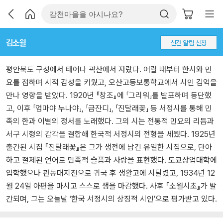
김소월
신간 알림 신청
평안북도 구성에서 태어나 곽산에서 자랐다. 어릴 때부터 한시와 민
요를 접하며 시적 감성을 키웠고, 오산고등보통학교에서 시인 김억을
만나 영향을 받았다. 1920년 『창조』에 「그리워」를 발표하며 등단했
고, 이후 「엄마야 누나야」, 「금잔디」, 「진달래꽃」 등 서정시를 통해 민
족의 한과 이별의 정서를 노래했다. 그의 시는 전통적 민요의 리듬과
서구 시형의 감각을 결합해 한국적 서정시의 전형을 세웠다. 1925년
출간된 시집 『진달래꽃』은 그가 생전에 남긴 유일한 시집으로, 단아
하고 절제된 언어로 민족적 슬픔과 사랑을 표현했다. 도쿄상업대학에
입학했으나 관동대지진으로 귀국 후 생활고에 시달렸고, 1934년 12
월 24일 아편을 마시고 스스로 생을 마감했다. 사후 『소월시초』가 발
간되며, 그는 오늘날 ‘한국 서정시의 상징적 시인’으로 평가받고 있다.