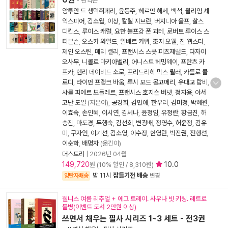
- 완역본
앙투안 드 생텍쥐페리
,
윤동주
,
헤르만 헤세
,
백석
,
윌리엄 셰
익스피어
,
김소월
,
이상
,
칼릴 지브란
,
버지니아 울프
,
찰스
디킨스
,
루이스 캐럴
,
요한 볼프강 폰 괴테
,
로버트 루이스 스
티븐슨
,
오스카 와일드
,
알베르 카뮈
,
조지 오웰
,
진 웹스터
,
제인 오스틴
,
메리 셸리
,
프랜시스 스콧 피츠제럴드
,
다자이
오사무
,
니콜로 마키아벨리
,
어니스트 헤밍웨이
,
프란츠 카
프카
,
헨리 데이비드 소로
,
프리드리히 막스 뮐러
,
카를로 콜
로디
,
라이먼 프랭크 바움
,
루시 모드 몽고메리
,
유대교 랍비
,
샤를 피에르 보들레르
,
프랜시스 호지슨 버넷
,
정지용
,
아서
코난 도일
(지은이),
공경희
,
김민애
,
한우리
,
김미정
,
박혜원
,
이효숙
,
손인혜
,
이시연
,
김세나
,
윤정임
,
유정란
,
황금진
,
허
승진
,
마도경
,
두행숙
,
김선희
,
변광배
,
정영수
,
허윤정
,
김유
미
,
구자언
,
이기선
,
김소영
,
이수정
,
한영란
,
박진권
,
전행선
,
이순학
,
배명자
(옮긴이)
더스토리
|
2026년 04월
149,720
10.0
원 (10% 할인 / 8,310원)
밤 11시
잠들기전 배송
양탄자배송
변경
웰니스 여름 리추얼 + 에그 트레이. 사우나 빗 키링. 레트로
물병(이벤트 도서 2만원 이상)
쓰면서 채우는 필사 시리즈 1~3 세트 - 전3권