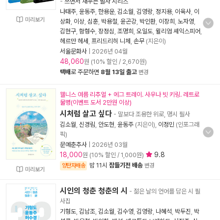
-
쓰면서 채우는 필사 시리즈
나태주
,
윤동주
,
한용운
,
김소월
,
김영랑
,
정지용
,
이육사
,
이
미리보기
상화
,
이상
,
심훈
,
박용철
,
윤곤강
,
박인환
,
이장희
,
노자영
,
김현구
,
함형수
,
장정심
,
조명희
,
오일도
,
윌리엄 셰익스피어
,
헤르만 헤세
,
프리드리히 니체
,
손무
(지은이)
서울문화사
|
2026년 04월
48,060
원 (10% 할인 / 2,670원)
택배
로 주문하면
8월 13일 출고
변경
웰니스 여름 리추얼 + 에그 트레이. 사우나 빗 키링. 레트로
물병(이벤트 도서 2만원 이상)
시처럼 살고 싶다
- 말보다 조용한 위로, 명시 필사
김소월
,
신경림
,
안도현
,
윤동주
(지은이),
이정민
(인포그래
픽)
문예춘추사
|
2026년 03월
18,000
9.8
원 (10% 할인 / 1,000원)
밤 11시
잠들기전 배송
양탄자배송
변경
미리보기
시인의 청춘 청춘의 시
- 젊은 날의 언어를 담은 시 필
사집
기형도
,
김남조
,
김소월
,
김수영
,
김영랑
,
나혜석
,
박두진
,
박