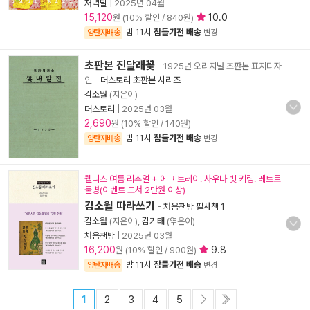
저녁달
|
2025년 04월
15,120
10.0
원 (10% 할인 / 840원)
밤 11시
잠들기전 배송
양탄자배송
변경
초판본 진달래꽃
- 1925년 오리지널 초판본 표지디자
인
-
더스토리 초판본 시리즈
김소월
(지은이)
더스토리
|
2025년 03월
2,690
원 (10% 할인 / 140원)
밤 11시
잠들기전 배송
양탄자배송
변경
웰니스 여름 리추얼 + 에그 트레이. 사우나 빗 키링. 레트로
물병(이벤트 도서 2만원 이상)
김소월 따라쓰기
-
처음책방 필사책 1
김소월
(지은이),
김기태
(엮은이)
처음책방
|
2025년 03월
16,200
9.8
원 (10% 할인 / 900원)
밤 11시
잠들기전 배송
양탄자배송
변경
1
2
3
4
5