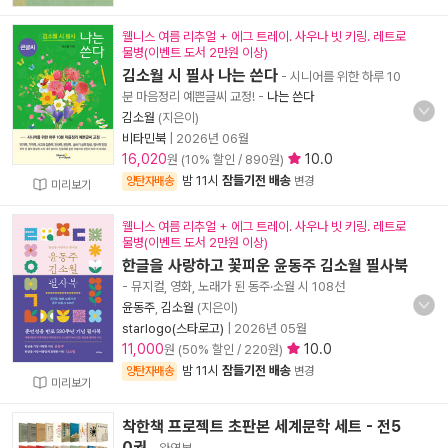
웰니스 여름 리추얼 + 에그 트레이. 사우나 빗 키링. 레트로
물병(이벤트 도서 2만원 이상)
김소월 시 필사 나는 쓴다
- 시니어를 위한 하루 10
분 마음정리 예쁜글씨 교정!
-
나는 쓴다
김소월
(지은이)
비타민북
|
2026년 06월
16,020
10.0
원 (10% 할인 / 890원)
밤 11시
잠들기전 배송
양탄자배송
변경
미리보기
웰니스 여름 리추얼 + 에그 트레이. 사우나 빗 키링. 레트로
물병(이벤트 도서 2만원 이상)
한글을 사랑하고 꽃피운 윤동주 김소월 필사북
- 뮤지컬, 영화, 노래가 된 동주·소월 시 108선
윤동주
,
김소월
(지은이)
starlogo(스타로고)
|
2026년 05월
11,000
10.0
원 (50% 할인 / 220원)
밤 11시
잠들기전 배송
양탄자배송
변경
미리보기
착한책 프로젝트 초판본 세계문학 세트 - 전5
0권