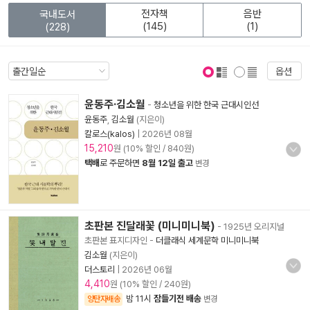
전자책
음반
국내도서
(145)
(1)
(228)
옵션
표지 보기
표지 안보기
윤동주·김소월
-
청소년을 위한 한국 근대시인선
윤동주
,
김소월
(지은이)
칼로스(kalos)
|
2026년 08월
15,210
원 (10% 할인 / 840원)
택배
로 주문하면
8월 12일 출고
변경
초판본 진달래꽃 (미니미니북)
- 1925년 오리지널
초판본 표지디자인
-
더클래식 세계문학 미니미니북
김소월
(지은이)
더스토리
|
2026년 06월
4,410
원 (10% 할인 / 240원)
밤 11시
잠들기전 배송
양탄자배송
변경