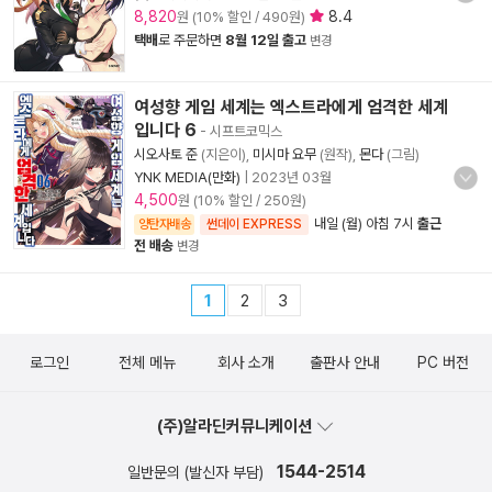
8,820
8.4
원 (10% 할인 / 490원)
택배
로 주문하면
8월 12일 출고
변경
여성향 게임 세계는 엑스트라에게 엄격한 세계
입니다 6
- 시프트코믹스
시오사토 준
(지은이),
미시마 요무
(원작),
몬다
(그림)
YNK MEDIA(만화)
|
2023년 03월
4,500
원 (10% 할인 / 250원)
내일 (월) 아침 7시
출근
양탄자배송
썬데이 EXPRESS
전 배송
변경
1
2
3
로그인
전체 메뉴
회사 소개
출판사 안내
PC 버전
(주)알라딘커뮤니케이션
1544-2514
일반문의 (발신자 부담)