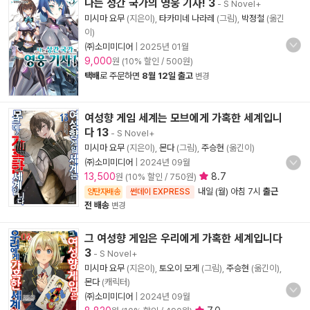
나는 성간 국가의 영웅 기사! 3
- S Novel+
미시마 요무
(지은이),
타카미네 나라레
(그림),
박정철
(옮긴
이)
㈜소미미디어
|
2025년 01월
9,000
원 (10% 할인 / 500원)
택배
로 주문하면
8월 12일 출고
변경
여성향 게임 세계는 모브에게 가혹한 세계입니
다 13
- S Novel+
미시마 요무
(지은이),
몬다
(그림),
주승현
(옮긴이)
㈜소미미디어
|
2024년 09월
13,500
8.7
원 (10% 할인 / 750원)
내일 (월) 아침 7시
출근
양탄자배송
썬데이 EXPRESS
전 배송
변경
그 여성향 게임은 우리에게 가혹한 세계입니다
3
- S Novel+
미시마 요무
(지은이),
토오이 모게
(그림),
주승현
(옮긴이),
몬다
(캐릭터)
㈜소미미디어
|
2024년 09월