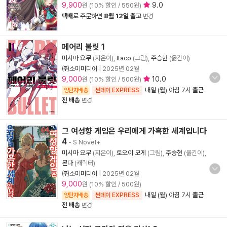
9,900
9.0
원 (10% 할인 / 550원)
택배
로 주문하면
8월 12일 출고
변경
페어리 불릿 1
미시마 요무
(지은이),
Itaco
(그림),
주승현
(옮긴이)
㈜소미미디어
|
2025년 02월
9,000
10.0
원 (10% 할인 / 500원)
내일 (월) 아침 7시
출근
양탄자배송
썬데이 EXPRESS
전 배송
변경
그 여성향 게임은 우리에게 가혹한 세계입니다
4
- S Novel+
미시마 요무
(지은이),
토오이 모게
(그림),
주승현
(옮긴이),
몬다
(캐릭터)
㈜소미미디어
|
2025년 02월
9,000
원 (10% 할인 / 500원)
내일 (월) 아침 7시
출근
양탄자배송
썬데이 EXPRESS
전 배송
변경