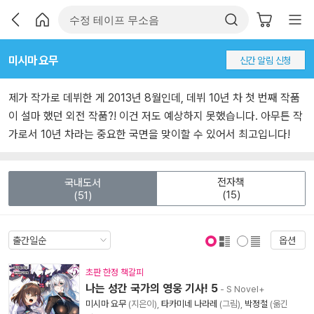
미시마 요무
신간 알림 신청
제가 작가로 데뷔한 게 2013년 8월인데, 데뷔 10년 차 첫 번째 작품
이 설마 했던 외전 작품?! 이건 저도 예상하지 못했습니다. 아무튼 작
가로서 10년 차라는 중요한 국면을 맞이할 수 있어서 최고입니다!
전자책
국내도서
(15)
(51)
옵션
표지 보기
표지 안보기
초판 한정 책갈피
나는 성간 국가의 영웅 기사! 5
- S Novel+
미시마 요무
(지은이),
타카미네 나라레
(그림),
박정철
(옮긴