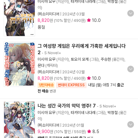
미시마 요무
(지은이),
타카미네 나라레
(그림),
박정철
(옮긴
이)
㈜소미미디어
|
2024년 03월
8,820
10.0
원 (10% 할인 / 490원)
품절
그 여성향 게임은 우리에게 가혹한 세계입니다
2
- S Novel+
미시마 요무
(지은이),
토오이 모게
(그림),
주승현
(옮긴이),
몬다
(캐릭터)
㈜소미미디어
|
2024년 02월
8,820
10.0
원 (10% 할인 / 490원)
내일 (월) 아침 7시
출근
양탄자배송
썬데이 EXPRESS
전 배송
변경
나는 성간 국가의 악덕 영주! 7
- S Novel+
미시마 요무
(지은이),
타카미네 나다레
(그림),
박정철
(옮긴
이)
㈜소미미디어
|
2024년 01월
9,900
8.5
원 (10% 할인 / 550원)