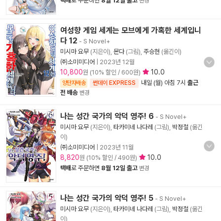
택배
로 주문하면
8월 12일 출고
변경
여성향 게임 세계는 모브에게 가혹한 세계입니
다 12
- S Novel+
미시마 요무
(지은이),
몬다
(그림),
주승현
(옮긴이)
㈜소미미디어
|
2023년 12월
10,800
10.0
원 (10% 할인 / 600원)
내일 (월) 아침 7시
출근
양탄자배송
썬데이 EXPRESS
전 배송
변경
나는 성간 국가의 악덕 영주! 6
- S Novel+
미시마 요무
(지은이),
타카미네 나다레
(그림),
박정철
(옮긴
이)
㈜소미미디어
|
2023년 11월
8,820
10.0
원 (10% 할인 / 490원)
택배
로 주문하면
8월 12일 출고
변경
나는 성간 국가의 악덕 영주! 5
- S Novel+
미시마 요무
(지은이),
타카미네 나다레
(그림),
박정철
(옮긴
이)