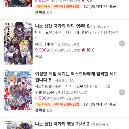
8,820
7.0
원 (10% 할인 / 490원)
내일 (월) 아침 7시
출근
양탄자배송
썬데이 EXPRESS
전 배송
변경
나는 성간 국가의 악덕 영주! 8
- S Novel+
미시마 요무
(지은이),
타카미네 나다레
(그림),
박정철
(옮긴
이)
㈜소미미디어
|
2024년 09월
9,900
10.0
원 (10% 할인 / 550원)
품절
여성향 게임 세계는 엑스트라에게 엄격한 세계
입니다 8
- 시프트코믹스
시오사토 준
(지은이),
미시마 요무
(원작),
몬다
(그림)
YNK MEDIA(만화)
|
2024년 05월
4,500
원 (10% 할인 / 250원)
내일 (월) 아침 7시
출근
양탄자배송
썬데이 EXPRESS
전 배송
변경
나는 성간 국가의 영웅 기사! 2
- S Novel+