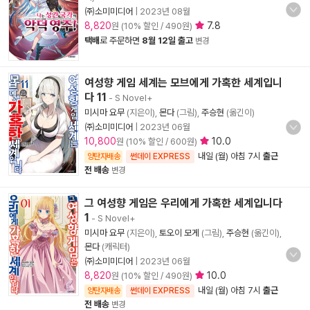
㈜소미미디어
|
2023년 08월
8,820
7.8
원 (10% 할인 / 490원)
택배
로 주문하면
8월 12일 출고
변경
여성향 게임 세계는 모브에게 가혹한 세계입니
다 11
- S Novel+
미시마 요무
(지은이),
몬다
(그림),
주승현
(옮긴이)
㈜소미미디어
|
2023년 06월
10,800
10.0
원 (10% 할인 / 600원)
내일 (월) 아침 7시
출근
양탄자배송
썬데이 EXPRESS
전 배송
변경
그 여성향 게임은 우리에게 가혹한 세계입니다
1
- S Novel+
미시마 요무
(지은이),
토오이 모게
(그림),
주승현
(옮긴이),
몬다
(캐릭터)
㈜소미미디어
|
2023년 06월
8,820
10.0
원 (10% 할인 / 490원)
내일 (월) 아침 7시
출근
양탄자배송
썬데이 EXPRESS
전 배송
변경