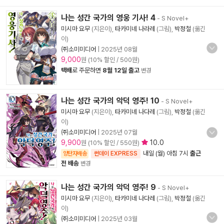
나는 성간 국가의 영웅 기사! 4
- S Novel+
미시마 요무
(지은이),
타카미네 나라레
(그림),
박정철
(옮긴
이)
㈜소미미디어
|
2025년 08월
9,000
원 (10% 할인 / 500원)
택배
로 주문하면
8월 12일 출고
변경
나는 성간 국가의 악덕 영주! 10
- S Novel+
미시마 요무
(지은이),
타카미네 나다레
(그림),
박정철
(옮긴
이)
㈜소미미디어
|
2025년 07월
9,900
10.0
원 (10% 할인 / 550원)
내일 (월) 아침 7시
출근
양탄자배송
썬데이 EXPRESS
전 배송
변경
나는 성간 국가의 악덕 영주! 9
- S Novel+
미시마 요무
(지은이),
타카미네 나다레
(그림),
박정철
(옮긴
이)
㈜소미미디어
|
2025년 03월