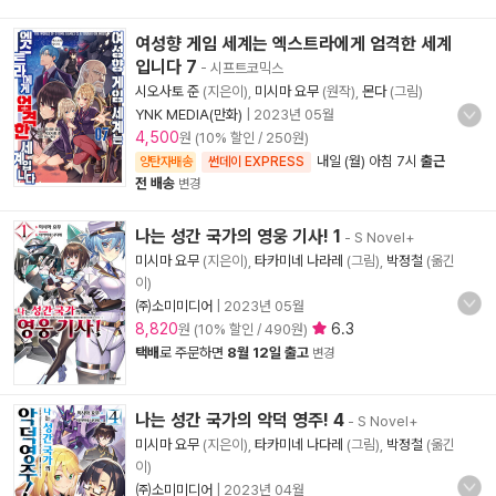
여성향 게임 세계는 엑스트라에게 엄격한 세계
입니다 7
- 시프트코믹스
시오사토 준
(지은이),
미시마 요무
(원작),
몬다
(그림)
YNK MEDIA(만화)
|
2023년 05월
4,500
원 (10% 할인 / 250원)
내일 (월) 아침 7시
출근
양탄자배송
썬데이 EXPRESS
전 배송
변경
나는 성간 국가의 영웅 기사! 1
- S Novel+
미시마 요무
(지은이),
타카미네 나라레
(그림),
박정철
(옮긴
이)
㈜소미미디어
|
2023년 05월
8,820
6.3
원 (10% 할인 / 490원)
택배
로 주문하면
8월 12일 출고
변경
나는 성간 국가의 악덕 영주! 4
- S Novel+
미시마 요무
(지은이),
타카미네 나다레
(그림),
박정철
(옮긴
이)
㈜소미미디어
|
2023년 04월