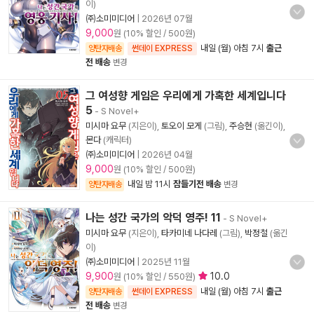
이)
㈜소미미디어
|
2026년 07월
9,000
원 (10% 할인 / 500원)
내일 (월) 아침 7시
출근
양탄자배송
썬데이 EXPRESS
전 배송
변경
그 여성향 게임은 우리에게 가혹한 세계입니다
5
- S Novel+
미시마 요무
(지은이),
토오이 모게
(그림),
주승현
(옮긴이),
몬다
(캐릭터)
㈜소미미디어
|
2026년 04월
9,000
원 (10% 할인 / 500원)
내일 밤 11시
잠들기전 배송
양탄자배송
변경
나는 성간 국가의 악덕 영주! 11
- S Novel+
미시마 요무
(지은이),
타카미네 나다레
(그림),
박정철
(옮긴
이)
㈜소미미디어
|
2025년 11월
9,900
10.0
원 (10% 할인 / 550원)
내일 (월) 아침 7시
출근
양탄자배송
썬데이 EXPRESS
전 배송
변경