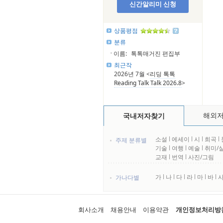
신간알리미 신청
상품평점
분류
이름:
톡톡매거진 편집부
최근작
2026년 7월 <
리딩 톡톡
Reading Talk Talk 2026.8
>
해외
국내저자찾기
소설
l
에세이
l
시
l
희곡
l
주제 분류별
기술
l
여행
l
예술
l
취미/
교재
l
번역
l
사진/그림
가
l
나
l
다
l
라
l
마
l
바
l
가나다별
회사소개
채용안내
이용약관
개인정보처리방