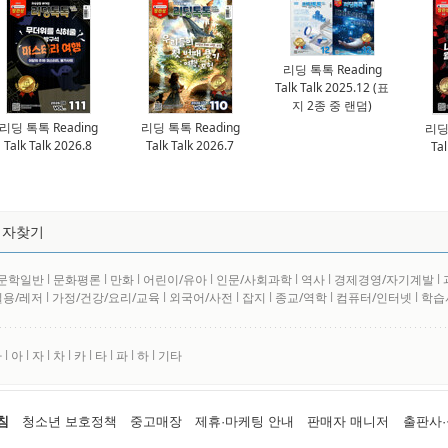
리딩 톡톡 Reading
Talk Talk 2025.12 (표
지 2종 중 랜덤)
리딩 톡톡 Reading
리딩 톡톡 Reading
리딩 
Talk Talk 2026.8
Talk Talk 2026.7
Tal
저자찾기
문학일반
l
문화평론
l
만화
l
어린이/유아
l
인문/사회과학
l
역사
l
경제경영/자기계발
l
실용/레저
l
가정/건강/요리/교육
l
외국어/사전
l
잡지
l
종교/역학
l
컴퓨터/인터넷
l
학습
사
l
아
l
자
l
차
l
카
l
타
l
파
l
하
l
기타
침
청소년 보호정책
중고매장
제휴·마케팅 안내
판매자 매니저
출판사·