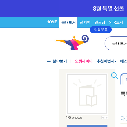
HOME
전자책
만권당
외국도서
국내도서
첫달무료
국내도
분야보기
오뒷세이아
추천마법사
베
톡
대
1
/0 photos