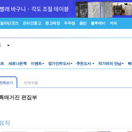
알라딘굿즈
온라인중고
중고매장
우주점
음반
블루레이
커피
서
스트
새로나온책
이벤트
정가인하도서
추천도서
작가와의 만남
북
전체보기
전체작품
톡매거진 편집부
표작