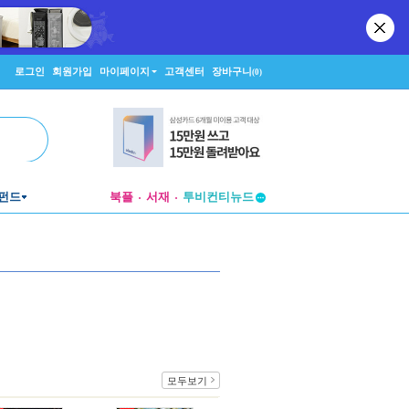
로그인
회원가입
마이페이지
고객센터
장바구니
(0)
펀드
북플
서재
투비컨티뉴드
창작플랫폼
투비컨티뉴드
모두보기