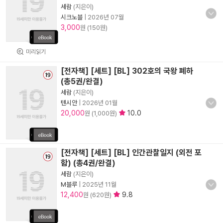
세람
(지은이)
시크노블
|
2026년 07월
3,000
원 (150원)
미리읽기
[전자책] [세트] [BL] 302호의 국왕 폐하
(총5권/완결)
세람
(지은이)
텐시안
|
2026년 01월
20,000
10.0
원 (1,000원)
[전자책] [세트] [BL] 인간관찰일지 (외전 포
함) (총4권/완결)
세람
(지은이)
M블루
|
2025년 11월
12,400
9.8
원 (620원)