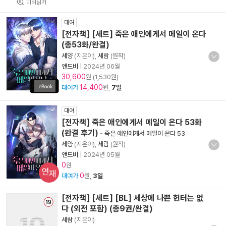
미리읽기
대여
[전자책] [세트] 죽은 애인에게서 메일이 온다
(총53화/완결)
세양
(지은이),
세람
(원작)
앤드비
|
2024년 06월
30,600
원 (1,530원)
14,400
대여가
원,
7일
대여
[전자책] 죽은 애인에게서 메일이 온다 53화
(완결 후기)
-
죽은 애인에게서 메일이 온다 53
세양
(지은이),
세람
(원작)
앤드비
|
2024년 05월
0
원
연재
0
대여가
원,
3일
[전자책] [세트] [BL] 세상에 나쁜 헌터는 없
다 (외전 포함) (총9권/완결)
세람
(지은이)