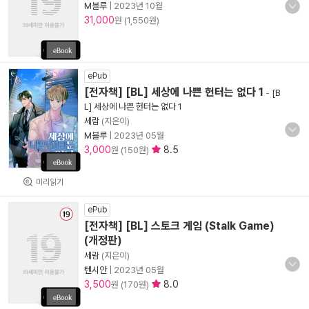
M블루
|
2023년 10월
31,000
원 (1,550원)
ePub
[전자책] [BL] 세상에 나쁜 헌터는 없다 1
-
[B
L] 세상에 나쁜 헌터는 없다 1
세람
(지은이)
M블루
|
2023년 05월
3,000
8.5
원 (150원)
미리읽기
ePub
[전자책] [BL] 스토크 게임 (Stalk Game)
(개정판)
세람
(지은이)
텐시안
|
2023년 05월
3,500
8.0
원 (170원)