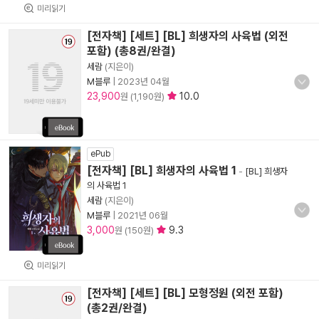
미리읽기
[전자책] [세트] [BL] 희생자의 사육법 (외전
포함) (총8권/완결)
세람
(지은이)
M블루
|
2023년 04월
23,900
10.0
원 (1,190원)
ePub
[전자책] [BL] 희생자의 사육법 1
-
[BL] 희생자
의 사육법 1
세람
(지은이)
M블루
|
2021년 06월
3,000
9.3
원 (150원)
미리읽기
[전자책] [세트] [BL] 모형정원 (외전 포함)
(총2권/완결)