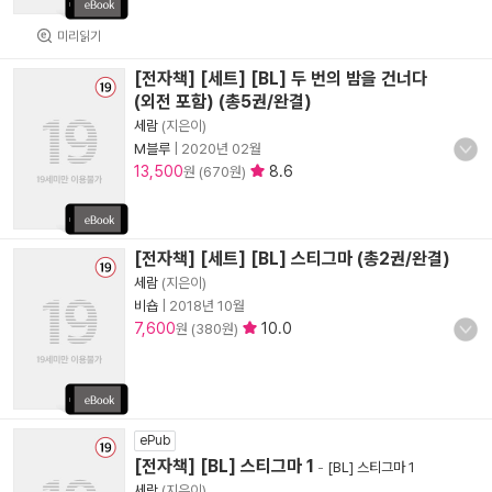
미리읽기
[전자책] [세트] [BL] 두 번의 밤을 건너다
(외전 포함) (총5권/완결)
세람
(지은이)
M블루
|
2020년 02월
13,500
8.6
원 (670원)
[전자책] [세트] [BL] 스티그마 (총2권/완결)
세람
(지은이)
비숍
|
2018년 10월
7,600
10.0
원 (380원)
ePub
[전자책] [BL] 스티그마 1
-
[BL] 스티그마 1
세람
(지은이)