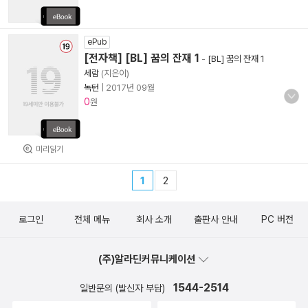
ePub
[전자책] [BL] 꿈의 잔재 1
-
[BL] 꿈의 잔재 1
세람
(지은이)
녹턴
|
2017년 09월
0
원
미리읽기
1
2
로그인
전체 메뉴
회사 소개
출판사 안내
PC 버전
(주)알라딘커뮤니케이션
1544-2514
일반문의 (발신자 부담)