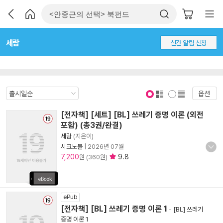
세람
신간 알림 신청
옵션
표지 보기
표지 안보기
[전자책] [세트] [BL] 쓰레기 증명 이론 (외전
포함) (총3권/완결)
세람
(지은이)
시크노블
|
2026년 07월
7,200
9.8
원 (360원)
ePub
[전자책] [BL] 쓰레기 증명 이론 1
-
[BL] 쓰레기
증명 이론 1