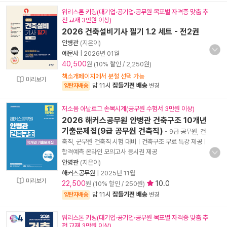
워리스톤 키링(대기업·공기업·공무원 목표별 자격증 맞춤 추
천 교재 3만원 이상)
2026 건축설비기사 필기 1.2 세트 - 전2권
안병관
(지은이)
예문사
|
2026년 01월
40,500
원 (10% 할인 / 2,250원)
책소개페이지에서 분철 선택 가능
미리보기
밤 11시
잠들기전 배송
양탄자배송
변경
저소음 아날로그 손목시계(공무원 수험서 3만원 이상)
2026 해커스공무원 안병관 건축구조 10개년
기출문제집(9급 공무원 건축직)
- 9급 공무원, 건
축직, 군무원 건축직 시험 대비ㅣ건축구조 무료 특강 제공ㅣ
합격예측 온라인 모의고사 응시권 제공
안병관
(지은이)
해커스공무원
|
2025년 11월
미리보기
22,500
10.0
원 (10% 할인 / 250원)
밤 11시
잠들기전 배송
양탄자배송
변경
워리스톤 키링(대기업·공기업·공무원 목표별 자격증 맞춤 추
천 교재 3만원 이상)