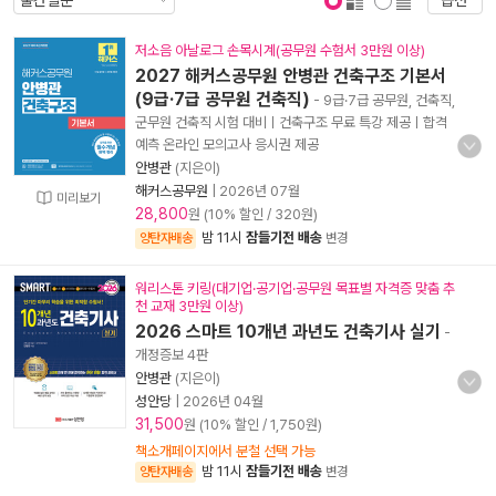
옵션
표지 보기
표지 안보기
저소음 아날로그 손목시계(공무원 수험서 3만원 이상)
2027 해커스공무원 안병관 건축구조 기본서
(9급·7급 공무원 건축직)
- 9급·7급 공무원, 건축직,
군무원 건축직 시험 대비ㅣ건축구조 무료 특강 제공ㅣ합격
예측 온라인 모의고사 응시권 제공
안병관
(지은이)
해커스공무원
|
2026년 07월
미리보기
28,800
원 (10% 할인 / 320원)
밤 11시
잠들기전 배송
양탄자배송
변경
워리스톤 키링(대기업·공기업·공무원 목표별 자격증 맞춤 추
천 교재 3만원 이상)
2026 스마트 10개년 과년도 건축기사 실기
-
개정증보 4판
안병관
(지은이)
성안당
|
2026년 04월
31,500
원 (10% 할인 / 1,750원)
책소개페이지에서 분철 선택 가능
밤 11시
잠들기전 배송
양탄자배송
변경