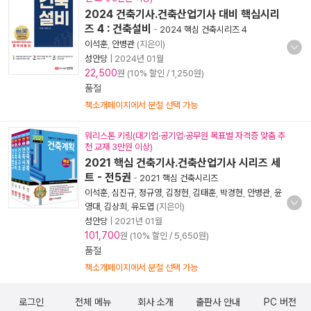
2024 건축기사.건축산업기사 대비 핵심시리
즈 4 : 건축설비
-
2024 핵심 건축시리즈 4
이석훈
,
안병관
(지은이)
성안당
|
2024년 01월
22,500
원 (10% 할인 / 1,250원)
품절
책소개페이지에서 분철 선택 가능
워리스톤 키링(대기업·공기업·공무원 목표별 자격증 맞춤 추
천 교재 3만원 이상)
2021 핵심 건축기사.건축산업기사 시리즈 세
트 - 전5권
-
2021 핵심 건축시리즈
이석훈
,
심진규
,
정규영
,
김정헌
,
김태훈
,
박경현
,
안병관
,
윤
영대
,
김상희
,
유도엽
(지은이)
성안당
|
2021년 01월
101,700
원 (10% 할인 / 5,650원)
품절
책소개페이지에서 분철 선택 가능
로그인
전체 메뉴
회사 소개
출판사 안내
PC 버전