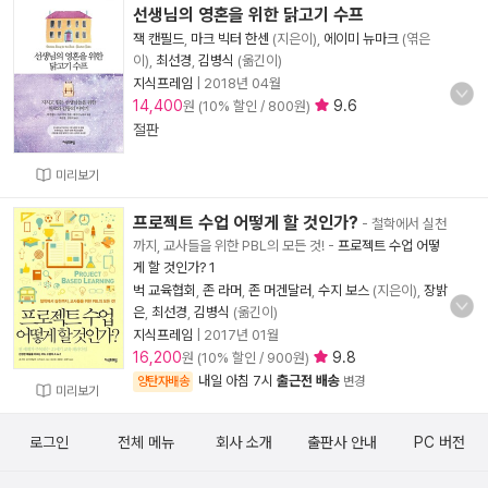
선생님의 영혼을 위한 닭고기 수프
잭 캔필드
,
마크 빅터 한센
(지은이),
에이미 뉴마크
(엮은
이),
최선경
,
김병식
(옮긴이)
지식프레임
|
2018년 04월
14,400
9.6
원 (10% 할인 / 800원)
절판
미리보기
프로젝트 수업 어떻게 할 것인가?
- 철학에서 실천
까지, 교사들을 위한 PBL의 모든 것!
-
프로젝트 수업 어떻
게 할 것인가? 1
벅 교육협회
,
존 라머
,
존 머겐달러
,
수지 보스
(지은이),
장밝
은
,
최선경
,
김병식
(옮긴이)
지식프레임
|
2017년 01월
16,200
9.8
원 (10% 할인 / 900원)
내일 아침 7시
출근전 배송
양탄자배송
변경
미리보기
로그인
전체 메뉴
회사 소개
출판사 안내
PC 버전