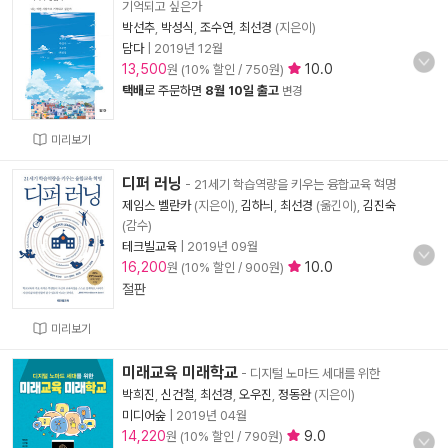
기억되고 싶은가
박선추
,
박성식
,
조수연
,
최선경
(지은이)
담다
|
2019년 12월
13,500
10.0
원 (10% 할인 / 750원)
택배
로 주문하면
8월 10일 출고
변경
미리보기
디퍼 러닝
- 21세기 학습역량을 키우는 융합교육 혁명
제임스 벨란카
(지은이),
김하늬
,
최선경
(옮긴이),
김진숙
(감수)
테크빌교육
|
2019년 09월
16,200
10.0
원 (10% 할인 / 900원)
절판
미리보기
미래교육 미래학교
- 디지털 노마드 세대를 위한
박희진
,
신건철
,
최선경
,
오우진
,
정동완
(지은이)
미디어숲
|
2019년 04월
14,220
9.0
원 (10% 할인 / 790원)