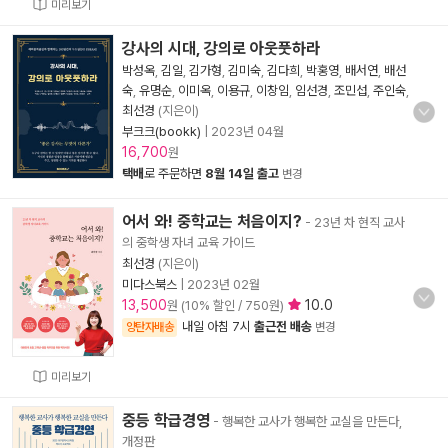
미리보기
강사의 시대, 강의로 아웃풋하라
박성옥
,
김일
,
김가형
,
김미숙
,
김다희
,
박홍영
,
배서연
,
배선
숙
,
유명순
,
이미옥
,
이용규
,
이창임
,
임선경
,
조민섭
,
주인숙
,
최선경
(지은이)
부크크(bookk)
|
2023년 04월
16,700
원
택배
로 주문하면
8월 14일 출고
변경
어서 와! 중학교는 처음이지?
- 23년 차 현직 교사
의 중학생 자녀 교육 가이드
최선경
(지은이)
미다스북스
|
2023년 02월
13,500
10.0
원 (10% 할인 / 750원)
내일 아침 7시
출근전 배송
양탄자배송
변경
미리보기
중등 학급경영
- 행복한 교사가 행복한 교실을 만든다,
개정판