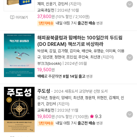
재희
,
신윤기
,
강민서
(지은이)
교육과실천
|
2024년 10월
37,800
원 (10% 할인 / 2,100원)
미리보기
내일 아침 7시
출근전 배송
양탄자배송
변경
해피꿈북클럽과 함께하는 100일간의 두드림
(DO DREAM) 책쓰기로 비상하라
박성옥
,
김일
,
김가형
,
김미숙
,
배선숙
,
유명순
,
이미옥
,
이용
규
,
임선경
,
정현아
,
조민섭
,
주인숙
,
최선경
(지은이)
부크크(bookk)
|
2024년 05월
19,500
원
택배
로 주문하면
8월 14일 출고
변경
주도성
- 2024 세종도서 교양부분 선정 도서
김덕년
,
정윤리
,
양세미
,
최선경
,
정윤자
,
위현진
,
김재희
,
신
윤기
,
강민서
(지은이)
교육과실천
|
2023년 11월
19,800
9.3
원 (10% 할인 / 1,100원)
내일 아침 7시
출근전 배송
양탄자배송
변경