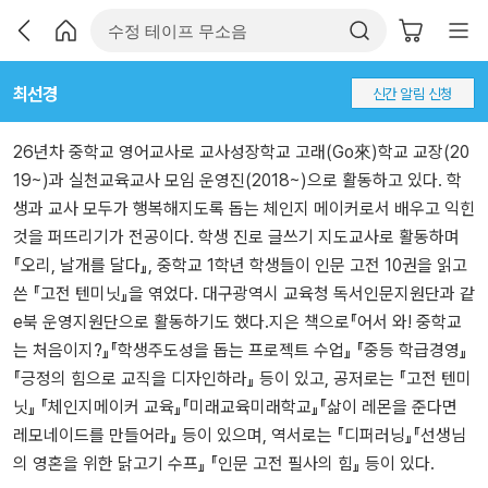
최선경
신간 알림 신청
26년차 중학교 영어교사로 교사성장학교 고래(Go來)학교 교장(20
19~)과 실천교육교사 모임 운영진(2018~)으로 활동하고 있다. 학
생과 교사 모두가 행복해지도록 돕는 체인지 메이커로서 배우고 익힌
것을 퍼뜨리기가 전공이다. 학생 진로 글쓰기 지도교사로 활동하며
『오리, 날개를 달다』, 중학교 1학년 학생들이 인문 고전 10권을 읽고
쓴 『고전 텐미닛』을 엮었다. 대구광역시 교육청 독서인문지원단과 같
e북 운영지원단으로 활동하기도 했다.지은 책으로『어서 와! 중학교
는 처음이지?』『학생주도성을 돕는 프로젝트 수업』 『중등 학급경영』
『긍정의 힘으로 교직을 디자인하라』 등이 있고, 공저로는 『고전 텐미
닛』 『체인지메이커 교육』『미래교육미래학교』『삶이 레몬을 준다면
레모네이드를 만들어라』 등이 있으며, 역서로는 『디퍼러닝』『선생님
의 영혼을 위한 닭고기 수프』 『인문 고전 필사의 힘』 등이 있다.