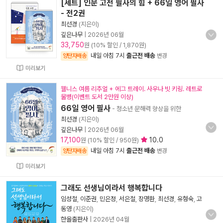
[세트] 인문 고전 필사의 힘 + 66일 영어 필사
- 전2권
최선경
(지은이)
깊은나무
|
2026년 06월
33,750
원 (10% 할인 / 1,870원)
내일 아침 7시
출근전 배송
양탄자배송
변경
미리보기
웰니스 여름 리추얼 + 에그 트레이. 사우나 빗 키링. 레트로
물병(이벤트 도서 2만원 이상)
66일 영어 필사
- 청소년 문해력 향상을 위한
최선경
(지은이)
깊은나무
|
2026년 06월
17,100
10.0
원 (10% 할인 / 950원)
내일 아침 7시
출근전 배송
양탄자배송
변경
미리보기
그래도 선생님이라서 행복합니다
임성철
,
이준권
,
민은정
,
서은철
,
장명환
,
최선경
,
유형숙
,
고
동영
(지은이)
한올출판사
|
2026년 04월