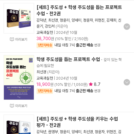
[세트] 주도성 + 학생 주도성을 돕는 프로젝트
수업 - 전2권
김덕년
,
최선경
,
정윤리
,
양세미
,
정윤자
,
위현진
,
김재희
,
신
윤기
,
강민서
(지은이)
교육과실천
|
2024년 10월
38,700
원 (10% 할인 / 2,150원)
미리보기
내일 아침 7시
출근전 배송
양탄자배송
변경
학생 주도성을 돕는 프로젝트 수업
- 깊이 있는 학
습에 필요한
최선경
(지은이)
교육과실천
|
2024년 10월
18,900
8.7
원 (10% 할인 / 1,050원)
내일 아침 7시
출근전 배송
양탄자배송
변경
미리보기
[세트] 주도성 + 학생 주도성을 키우는 수업
평가 - 전2권
김덕년
,
권영부
,
정윤리
,
양세미
,
최선경
,
정윤자
,
위현진
,
김