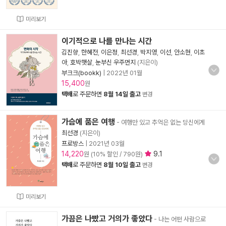
미리보기
이기적으로 나를 만나는 시간
김진향
,
한혜전
,
이은정
,
최선경
,
박지영
,
이선
,
안소현
,
이초
아
,
호박햇살
,
눈부신 우주먼지
(지은이)
부크크(bookk)
|
2022년 01월
15,400
원
택배
로 주문하면
8월 14일 출고
변경
가슴에 품은 여행
- 여행만 있고 추억은 없는 당신에게
최선경
(지은이)
프로방스
|
2021년 03월
14,220
9.1
원 (10% 할인 / 790원)
택배
로 주문하면
8월 10일 출고
변경
미리보기
가끔은 나빴고 거의가 좋았다
- 나는 어떤 사람으로