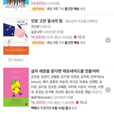
24,800
원 (1,240원)
내일 아침 7시
출근전 배송
양탄자배송
변경
인문 고전 필사의 힘
- 청소년의 사고를 키워주는
최선경
(지은이)
깊은나무
|
2025년 06월
16,650
10.0
원 (10% 할인 / 920원)
내일 아침 7시
출근전 배송
양탄자배송
변경
미리보기
삶이 레몬을 준다면 레모네이드를 만들어라
강도윤
,
김단비
,
김동환
,
김미영
,
김창운
,
김희숙
,
단무지(Da
nmuzi)
,
레이
,
문춘희
,
박순희
,
박시은
,
박호숙
,
손재현
,
송
미향
,
심미경
,
안소현
,
유혜정
,
이미하
,
이상미
,
이서윤
,
이영
숙
,
장성남
,
진가록
,
최선경
,
콩소라
,
하소현
,
햇살
(지은이)
슬로어(slower)
|
2025년 03월
18,000
10.0
원 (10% 할인 / 1,000원)
택배
로 주문하면
8월 10일 출고
변경