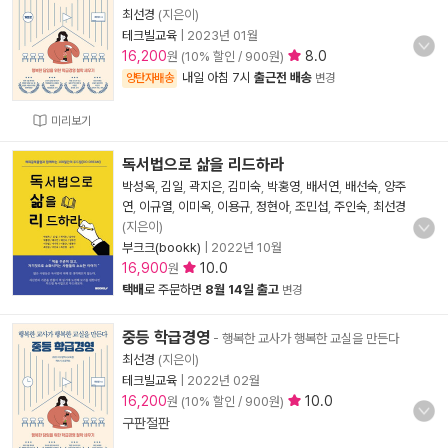
최선경
(지은이)
테크빌교육
|
2023년 01월
16,200
8.0
원 (10% 할인 / 900원)
내일 아침 7시
출근전 배송
양탄자배송
변경
미리보기
독서법으로 삶을 리드하라
박성옥
,
김일
,
곽지은
,
김미숙
,
박홍영
,
배서연
,
배선숙
,
양주
연
,
이규열
,
이미옥
,
이용규
,
정현아
,
조민섭
,
주인숙
,
최선경
(지은이)
부크크(bookk)
|
2022년 10월
16,900
10.0
원
택배
로 주문하면
8월 14일 출고
변경
중등 학급경영
- 행복한 교사가 행복한 교실을 만든다
최선경
(지은이)
테크빌교육
|
2022년 02월
16,200
10.0
원 (10% 할인 / 900원)
구판절판