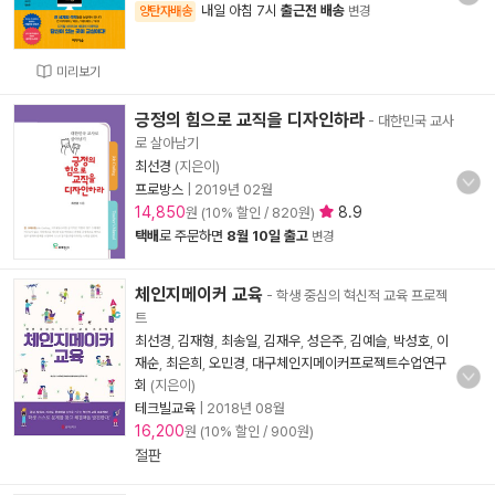
내일 아침 7시
출근전 배송
양탄자배송
변경
미리보기
긍정의 힘으로 교직을 디자인하라
- 대한민국 교사
로 살아남기
최선경
(지은이)
프로방스
|
2019년 02월
14,850
8.9
원 (10% 할인 / 820원)
택배
로 주문하면
8월 10일 출고
변경
체인지메이커 교육
- 학생 중심의 혁신적 교육 프로젝
트
최선경
,
김재형
,
최송일
,
김재우
,
성은주
,
김예슬
,
박성호
,
이
재순
,
최은희
,
오민경
,
대구체인지메이커프로젝트수업연구
회
(지은이)
테크빌교육
|
2018년 08월
16,200
원 (10% 할인 / 900원)
절판