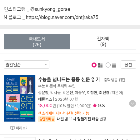
인스타그램 _ @sunkyong_gorae
N 블로그 _ https://blog.naver.com/dntjraka75
전자책
국내도서
(9)
(25)
옵션
표지 보기
표지 안보기
수능을 넘나드는 중등 신문 읽기
- 중학생을 위한
수능 비문학 독해력 수업
김문정
,
박시몽
,
박은선
,
이승우
,
이청현
,
최선경
(지은이)
애플북스
|
2026년 07월
18,000
9.8
원 (10% 할인 / 1,000원)
책소개페이지에서 분철 선택 가능
내일 밤 11시
잠들기전 배송
양탄자배송
변경
미리보기