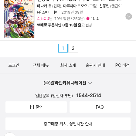
타나카 유
(원작),
마루야마 토모오
(그림),
신동민
(옮긴이)
㈜소미미디어
|
2019년 09월
4,500
10.0
원 (10% 할인 / 250원)
택배
로 주문하면
8월 13일 출고
변경
1
2
로그인
전체 메뉴
회사 소개
출판사 안내
PC 버전
(주)알라딘커뮤니케이션
1544-2514
일반문의 (발신자 부담)
1:1 문의
FAQ
중고매장 위치, 영업시간 안내