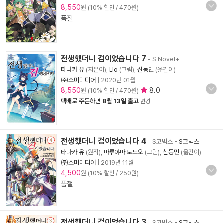
8,550
원 (10% 할인 / 470원)
품절
전생했더니 검이었습니다 7
- S Novel+
타나카 유
(지은이),
Llo
(그림),
신동민
(옮긴이)
㈜소미미디어
|
2020년 01월
8,550
8.0
원 (10% 할인 / 470원)
택배
로 주문하면
8월 13일 출고
변경
전생했더니 검이었습니다 4
- S코믹스
-
S코믹스
타나카 유
(원작),
마루야마 토모오
(그림),
신동민
(옮긴이)
㈜소미미디어
|
2019년 11월
4,500
원 (10% 할인 / 250원)
품절
전생했더니 검이었습니다 3
- S코믹스
-
S코믹스