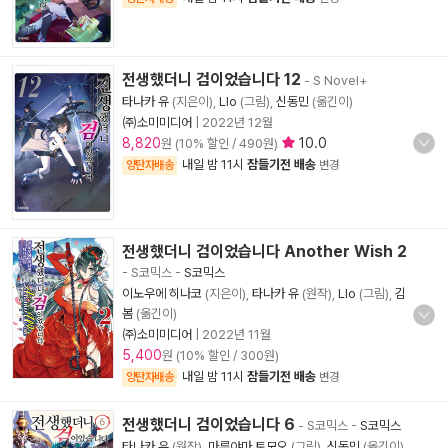
전생했더니 검이었습니다 12
- S Novel+
타나카 유
(지은이),
Llo
(그림),
신동민
(옮긴이)
㈜소미미디어
|
2022년 12월
8,820
10.0
원 (10% 할인 / 490원)
내일 밤 11시
잠들기전 배송
양탄자배송
변경
전생했더니 검이었습니다 Another Wish 2
- S코믹스
-
S코믹스
이노우에 히나코
(지은이),
타나카 유
(원작),
Llo
(그림),
김
봄
(옮긴이)
㈜소미미디어
|
2022년 11월
5,400
원 (10% 할인 / 300원)
내일 밤 11시
잠들기전 배송
양탄자배송
변경
전생했더니 검이었습니다 6
- S코믹스
-
S코믹스
타나카 유
(원작),
마루야마 토모오
(그림),
신동민
(옮긴이)