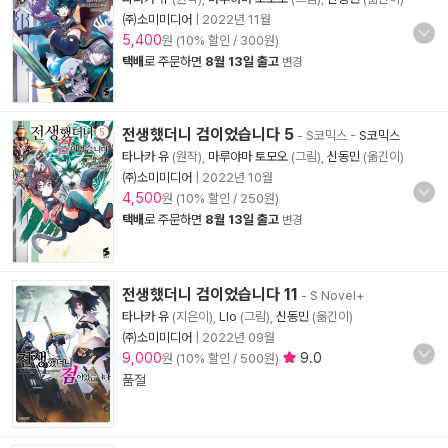
㈜소미미디어
|
2022년 11월
5,400
원 (10% 할인 / 300원)
택배
로 주문하면
8월 13일 출고
변경
전생했더니 검이었습니다 5
- S코믹스
-
S코믹스
타나카 유
(원작),
마루야마 토모오
(그림),
신동민
(옮긴이)
㈜소미미디어
|
2022년 10월
4,500
원 (10% 할인 / 250원)
택배
로 주문하면
8월 13일 출고
변경
전생했더니 검이었습니다 11
- S Novel+
타나카 유
(지은이),
Llo
(그림),
신동민
(옮긴이)
㈜소미미디어
|
2022년 09월
9,000
9.0
원 (10% 할인 / 500원)
품절