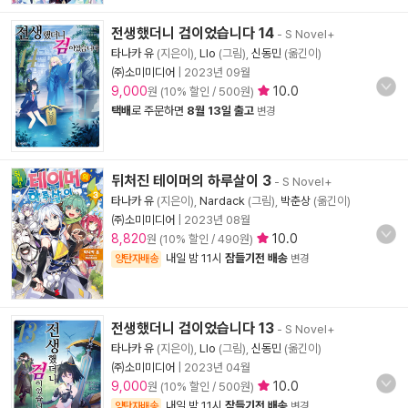
전생했더니 검이었습니다 14
- S Novel+
타나카 유
(지은이),
Llo
(그림),
신동민
(옮긴이)
㈜소미미디어
|
2023년 09월
9,000
10.0
원 (10% 할인 / 500원)
택배
로 주문하면
8월 13일 출고
변경
뒤처진 테이머의 하루살이 3
- S Novel+
타나카 유
(지은이),
Nardack
(그림),
박춘상
(옮긴이)
㈜소미미디어
|
2023년 08월
8,820
10.0
원 (10% 할인 / 490원)
내일 밤 11시
잠들기전 배송
양탄자배송
변경
전생했더니 검이었습니다 13
- S Novel+
타나카 유
(지은이),
Llo
(그림),
신동민
(옮긴이)
㈜소미미디어
|
2023년 04월
9,000
10.0
원 (10% 할인 / 500원)
내일 밤 11시
잠들기전 배송
양탄자배송
변경