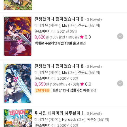
전생했더니 검이었습니다 9
- S Novel+
타나카 유
(지은이),
Llo
(그림),
신동민
(옮긴이)
㈜소미미디어
|
2021년 05월
8,820
6.0
원 (10% 할인 / 490원)
택배
로 주문하면
8월 13일 출고
변경
전생했더니 검이었습니다 8
- S Novel+
타나카 유
(지은이),
Llo
(그림),
신동민
(옮긴이)
㈜소미미디어
|
2020년 06월
8,550
6.0
원 (10% 할인 / 470원)
내일 밤 11시
잠들기전 배송
양탄자배송
변경
뒤처진 테이머의 하루살이 1
- S Novel+
타나카 유
(지은이),
Nardack
(그림),
박춘상
(옮긴이)
㈜소미미디어
|
2020년 05월