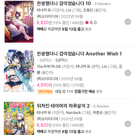
전생했더니 검이었습니다 10
- S Novel+
타나카 유
(지은이),
Llo
(그림),
신동민
(옮긴이)
㈜소미미디어
|
2022년 04월
8,820
8.0
원 (10% 할인 / 490원)
택배
로 주문하면
8월 13일 출고
변경
전생했더니 검이었습니다 Another Wish 1
- S코믹스
-
S코믹스
이노우에 히나코
(지은이),
타나카 유
(원작),
Llo
(그림),
김
봄
(옮긴이)
㈜소미미디어
|
2021년 09월
4,950
원 (10% 할인 / 270원)
내일 밤 11시
잠들기전 배송
양탄자배송
변경
뒤처진 테이머의 하루살이 2
- S Novel+
타나카 유
(지은이),
Nardack
(그림),
박춘상
(옮긴이)
㈜소미미디어
|
2021년 05월
8,820
원 (10% 할인 / 490원)
택배
로 주문하면
8월 13일 출고
변경