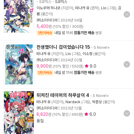
- S코믹스
-
S코믹스
이노우에 히나코
(지은이),
타나카 유
(원작),
Llo
(그림),
김
봄
(옮긴이)
㈜소미미디어
|
2024년 04월
5,400
원 (10% 할인 / 300원)
내일 밤 11시
잠들기전 배송
양탄자배송
변경
전생했더니 검이었습니다 15
- S Novel+
타나카 유
(지은이),
Llo
(그림),
이소정
(옮긴이)
㈜소미미디어
|
2024년 02월
9,900
9.0
원 (10% 할인 / 550원)
내일 밤 11시
잠들기전 배송
양탄자배송
변경
뒤처진 테이머의 하루살이 4
- S Novel+
타나카 유
(지은이),
Nardack
(그림),
박춘상
(옮긴이)
㈜소미미디어
|
2023년 12월
8,820
6.0
원 (10% 할인 / 490원)
품절