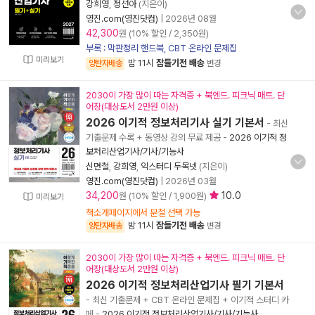
강희영
,
정선아
(지은이)
영진.com(영진닷컴)
|
2026년 08월
42,300
원 (10% 할인 / 2,350원)
부록 : 막판정리 핸드북, CBT 온라인 문제집
미리보기
밤 11시
잠들기전 배송
양탄자배송
변경
2030이 가장 많이 따는 자격증 + 북엔드. 피크닉 매트. 단
어장(대상도서 2만원 이상)
2026 이기적 정보처리기사 실기 기본서
- 최신
기출문제 수록 + 동영상 강의 무료 제공
-
2026 이기적 정
보처리산업기사/기사/기능사
신면철
,
강희영
,
익스터디 두목넷
(지은이)
영진.com(영진닷컴)
|
2026년 03월
34,200
10.0
원 (10% 할인 / 1,900원)
미리보기
책소개페이지에서 분철 선택 가능
밤 11시
잠들기전 배송
양탄자배송
변경
2030이 가장 많이 따는 자격증 + 북엔드. 피크닉 매트. 단
어장(대상도서 2만원 이상)
2026 이기적 정보처리산업기사 필기 기본서
- 최신 기출문제 + CBT 온라인 문제집 + 이기적 스터디 카
페
-
2026 이기적 정보처리산업기사/기사/기능사