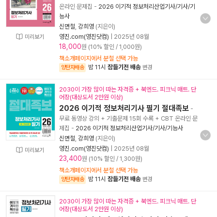
온라인 문제집
-
2026 이기적 정보처리산업기사/기사/기
능사
신면철
,
강희영
(지은이)
영진.com(영진닷컴)
|
2025년 08월
미리보기
18,000
원 (10% 할인 / 1,000원)
책소개페이지에서 분철 선택 가능
밤 11시
잠들기전 배송
양탄자배송
변경
2030이 가장 많이 따는 자격증 + 북엔드. 피크닉 매트. 단
어장(대상도서 2만원 이상)
2026 이기적 정보처리기사 필기 절대족보
-
무료 동영상 강의 + 기출문제 15회 수록 + CBT 온라인 문
제집
-
2026 이기적 정보처리산업기사/기사/기능사
신면철
,
강희영
(지은이)
영진.com(영진닷컴)
|
2025년 08월
미리보기
23,400
원 (10% 할인 / 1,300원)
책소개페이지에서 분철 선택 가능
밤 11시
잠들기전 배송
양탄자배송
변경
2030이 가장 많이 따는 자격증 + 북엔드. 피크닉 매트. 단
어장(대상도서 2만원 이상)