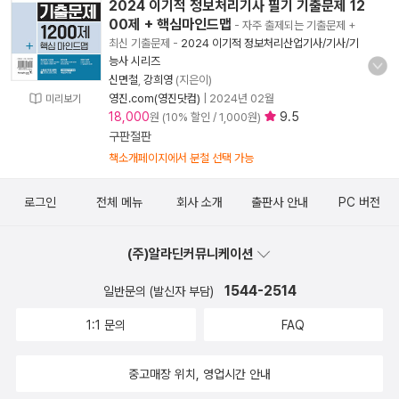
2024 이기적 정보처리기사 필기 기출문제 12
00제 + 핵심마인드맵
- 자주 출제되는 기출문제 +
최신 기출문제
-
2024 이기적 정보처리산업기사/기사/기
능사 시리즈
신면철
,
강희영
(지은이)
영진.com(영진닷컴)
|
2024년 02월
미리보기
18,000
9.5
원 (10% 할인 / 1,000원)
구판절판
책소개페이지에서 분철 선택 가능
로그인
전체 메뉴
회사 소개
출판사 안내
PC 버전
(주)알라딘커뮤니케이션
1544-2514
일반문의 (발신자 부담)
1:1 문의
FAQ
중고매장 위치, 영업시간 안내