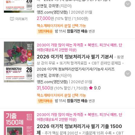
신면철
,
강희영
(지은이)
영진.com(영진닷컴)
|
2026년 01월
27,000
원 (10% 할인 / 1,500원)
미리보기
책소개페이지에서 분철 선택 가능
밤 11시
잠들기전 배송
양탄자배송
변경
2030이 가장 많이 따는 자격증 + 북엔드. 피크닉 매트. 단
어장(대상도서 2만원 이상)
2026 이기적 정보처리기사 필기 기본서
- 동영
상 강의 무료 + 또기적 합격자료집 + CBT 온라인 문제집
-
2026 이기적 정보처리산업기사/기사/기능사 시리즈
신면철
,
강희영
(지은이)
영진.com(영진닷컴)
|
2026년 01월
31,500
9.0
원 (10% 할인 / 1,750원)
책소개페이지에서 분철 선택 가능
밤 11시
잠들기전 배송
양탄자배송
변경
2030이 가장 많이 따는 자격증 + 북엔드. 피크닉 매트. 단
어장(대상도서 2만원 이상)
2026 이기적 정보처리기사 필기 기출 1500
제
- 추가 핵심 문제 200선 + 기출문제 15회 수록 + CBT