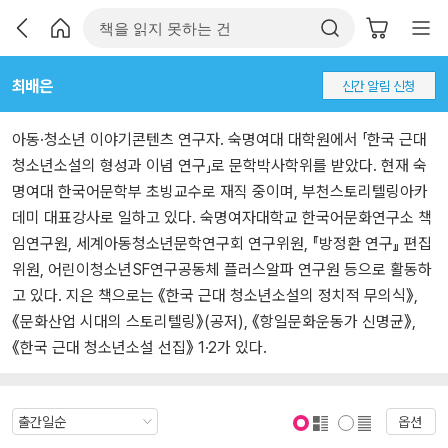
최배은
신간 알림 신청
아동·청소년 이야기콘텐츠 연구자. 숙명여대 대학원에서 「한국 근대
청소년소설의 형성과 이념 연구」로 문학박사학위를 받았다. 현재 숙
명여대 한국어문학부 초빙교수로 재직 중이며, 부천스토리텔링아카
데미 대표강사로 일하고 있다. 숙명여자대학교 한국어문화연구소 책
임연구원, 세계아동청소년문학연구회 연구위원, 『방정환 연구』 편집
위원, 어린이청소년SF연구공동체 플러스알파 연구원 등으로 활동하
고 있다. 지은 책으로는 《한국 근대 청소년소설의 정치적 무의식》,
《문화산업 시대의 스토리텔링》(공저), 《항일문화운동가 신명균》,
《한국 근대 청소년소설 선집》 1·2가 있다.
옵션
표지 보기
표지 안보기