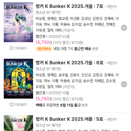
벙커 K Bunker K 2025.겨울 : 7호
- 어린이·
청소년 SF 매거진
박상준
,
정재은
,
정교영
,
박선화
,
김성민
,
김창규
,
강혜숙
,
이
지유
,
하누
,
이퐁
,
박용숙
,
심지섭
,
송수연
,
최배은
,
전혜진
,
이유경
,
절자
,
마타
(지은이)
빨간콩
|
2026년 02월
15,750
원 (10% 할인 / 870원)
미리보기
내일 아침 7시
출근전 배송
양탄자배송
변경
벙커 K Bunker K 2025.가을 : 6호
- 어린이·
청소년 SF 매거진
박상준
,
정재은
,
송우들
,
김동식
,
신민규
,
김창규
,
강혜숙
,
이
지유
,
하누
,
이퐁
,
박용숙
,
심지섭
,
송수연
,
최배은
,
김수정
,
오창길
,
절자
,
마타
(지은이)
빨간콩
|
2025년 10월
15,750
원 (10% 할인 / 870원)
미리보기
택배
로 주문하면
8월 11일 출고
변경
벙커 K Bunker K 2025.여름 : 5호
- 어린이·
청소년 SF 매거진