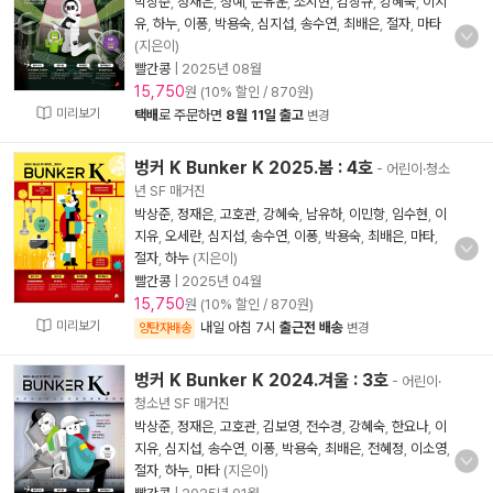
박상준
,
정재은
,
청예
,
문유운
,
조시현
,
김창규
,
강혜숙
,
이지
유
,
하누
,
이퐁
,
박용숙
,
심지섭
,
송수연
,
최배은
,
절자
,
마타
(지은이)
빨간콩
|
2025년 08월
15,750
원 (10% 할인 / 870원)
미리보기
택배
로 주문하면
8월 11일 출고
변경
벙커 K Bunker K 2025.봄 : 4호
- 어린이·청소
년 SF 매거진
박상준
,
정재은
,
고호관
,
강혜숙
,
남유하
,
이민항
,
임수현
,
이
지유
,
오세란
,
심지섭
,
송수연
,
이퐁
,
박용숙
,
최배은
,
마타
,
절자
,
하누
(지은이)
빨간콩
|
2025년 04월
15,750
원 (10% 할인 / 870원)
미리보기
내일 아침 7시
출근전 배송
양탄자배송
변경
벙커 K Bunker K 2024.겨울 : 3호
- 어린이·
청소년 SF 매거진
박상준
,
정재은
,
고호관
,
김보영
,
전수경
,
강혜숙
,
한요나
,
이
지유
,
심지섭
,
송수연
,
이퐁
,
박용숙
,
최배은
,
전혜정
,
이소영
,
절자
,
하누
,
마타
(지은이)