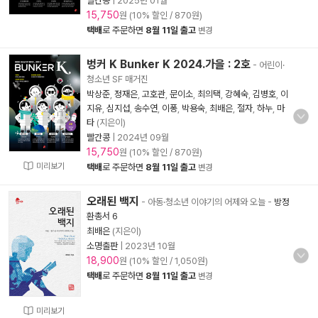
빨간콩
|
2025년 01월
15,750
원 (10% 할인 / 870원)
택배
로 주문하면
8월 11일 출고
변경
벙커 K Bunker K 2024.가을 : 2호
- 어린이·
청소년 SF 매거진
박상준
,
정재은
,
고호관
,
문이소
,
최의택
,
강혜숙
,
김병호
,
이
지유
,
심지섭
,
송수연
,
이퐁
,
박용숙
,
최배은
,
절자
,
하누
,
마
타
(지은이)
빨간콩
|
2024년 09월
15,750
원 (10% 할인 / 870원)
미리보기
택배
로 주문하면
8월 11일 출고
변경
오래된 백지
- 아동·청소년 이야기의 어제와 오늘
-
방정
환총서 6
최배은
(지은이)
소명출판
|
2023년 10월
18,900
원 (10% 할인 / 1,050원)
택배
로 주문하면
8월 11일 출고
변경
미리보기