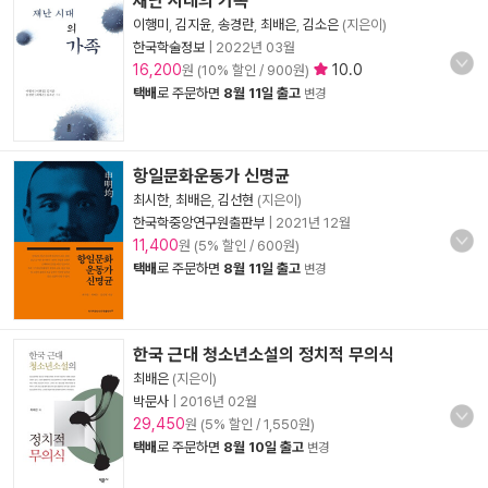
재난 시대의 가족
이행미
,
김지윤
,
송경란
,
최배은
,
김소은
(지은이)
한국학술정보
|
2022년 03월
16,200
10.0
원 (10% 할인 / 900원)
택배
로 주문하면
8월 11일 출고
변경
항일문화운동가 신명균
최시한
,
최배은
,
김선현
(지은이)
한국학중앙연구원출판부
|
2021년 12월
11,400
원 (5% 할인 / 600원)
택배
로 주문하면
8월 11일 출고
변경
한국 근대 청소년소설의 정치적 무의식
최배은
(지은이)
박문사
|
2016년 02월
29,450
원 (5% 할인 / 1,550원)
택배
로 주문하면
8월 10일 출고
변경