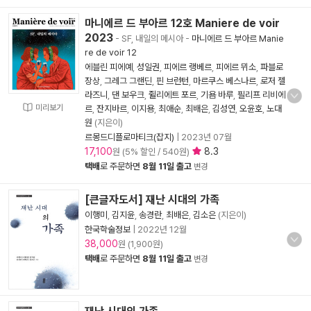
마니에르 드 부아르 12호 Maniere de voir
2023
- SF, 내일의 메시아
-
마니에르 드 부아르 Manie
re de voir 12
에블린 피에예
,
성일권
,
피에르 랭베르
,
피에르 뮈소
,
파블로
장상
,
그레그 그랜딘
,
핀 브런턴
,
마르쿠스 베스나르
,
로저 젤
라즈니
,
댄 보우크
,
쥘리에트 포르
,
기욤 바루
,
필리프 리비에
미리보기
르
,
잔지바르
,
이지용
,
최애순
,
최배은
,
김성연
,
오윤호
,
노대
원
(지은이)
르몽드디플로마티크(잡지)
|
2023년 07월
17,100
8.3
원 (5% 할인 / 540원)
택배
로 주문하면
8월 11일 출고
변경
[큰글자도서] 재난 시대의 가족
이행미
,
김지윤
,
송경란
,
최배은
,
김소은
(지은이)
한국학술정보
|
2022년 12월
38,000
원 (1,900원)
택배
로 주문하면
8월 11일 출고
변경