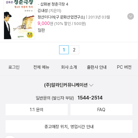
-
삽화본 청춘극장 4
김내성
(지은이)
정산미디어(구 문화산업연구소)
|
2013년 03월
9,000
원 (10% 할인 / 500원)
절판
1
2
로그인
전체 메뉴
회사 소개
출판사 안내
PC 버전
(주)알라딘커뮤니케이션
1544-2514
일반문의 (발신자 부담)
1:1 문의
FAQ
중고매장 위치, 영업시간 안내