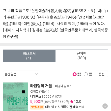
그 밖의 작품으로 「살인예술가(殺人藝術家)」(1938.3.∼5.)·「백(白)
과 홍(紅)」(1938.9.)·「유곡지(幽谷誌)」(1946)·「인생화보(人生?
報)」(1953)·「애인(愛人)」(1954)·「사상의 장미」(1956) 등이 있다.
[네이버 지식백과] 김내성 [金來成] (한국민족문화대백과, 한국학중
앙연구원)
전자책
국내도서
(180)
(41)
옵션
표지 보기
표지 안보기
타원형의 거울
-
비명과 침묵 1
김내성
(지은이)
니케북스
|
2026년 07월
9,900
10.0
원 (10% 할인 / 550원)
내일 밤 11시
잠들기전 배송
양탄자배송
변경