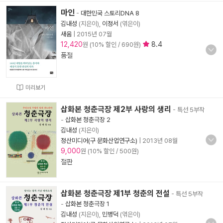
마인
-
대한민국 스토리DNA 8
김내성
(지은이),
이정서
(엮은이)
새움
|
2015년 07월
12,420
8.4
원 (10% 할인 / 690원)
품절
미리보기
삽화본 청춘극장 제2부 사랑의 생리
- 특선 5부작
-
삽화본 청춘극장 2
김내성
(지은이)
정산미디어(구 문화산업연구소)
|
2013년 08월
9,000
원 (10% 할인 / 500원)
절판
삽화본 청춘극장 제1부 청춘의 전설
- 특선 5부작
-
삽화본 청춘극장 1
김내성
(지은이),
민병덕
(엮은이)