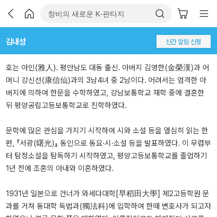
김내성
신간 알림 신청
호는 아인(雅人). 평안남도 대동 출신. 아버지 김영한(金榮漢)과 어
머니 강신선(康信仙)과의 3남4녀 중 2남이다. 어려서는 엄격한 아
버지에 의하여 한문을 수학하였고, 강남보통학교 재학 중에 결혼한
뒤 평양공립고등보통학교로 진학하였다.
문학에 많은 관심을 가지기 시작하여 시와 소설 등을 열심히 읽는 한
편, 『서광(曙光)』 동인으로 동요·시·소설 등을 발표하였다. 이 무렵부
터 탐정소설을 탐독하기 시작하였고, 평양고등보통학교를 졸업하기
1년 전에 조혼의 아내와 이혼하였다.
1931년 일본으로 건너가 와세다대학[早稻田大學] 제2고등학원 문
과를 거쳐 동대학 독법과(獨法科)에 입학하여 한때 변호사가 되고자