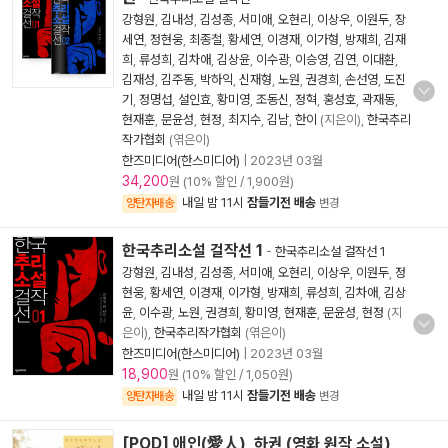
강형원
,
김내성
,
김성종
,
서미애
,
오현리
,
이상우
,
이원두
,
장
세연
,
정현웅
,
최종철
,
황세연
,
이경재
,
이가형
,
방재희
,
김재
희
,
류성희
,
김차애
,
김상윤
,
이수광
,
이승영
,
김연
,
이대환
,
김재성
,
김주동
,
박하익
,
신재형
,
노원
,
권경희
,
손선영
,
도진
기
,
정명섭
,
설인효
,
황미영
,
조동신
,
정혁
,
홍성호
,
곽재동
,
현재훈
,
문윤성
,
현정
,
최지수
,
김남
,
한이
(지은이),
한국추리
작가협회
(엮은이)
한즈미디어(한스미디어)
|
2023년 03월
34,200
원 (10% 할인 / 1,900원)
내일 밤 11시
잠들기전 배송
양탄자배송
변경
한국추리소설 걸작선 1
-
한국추리소설 걸작선 1
강형원
,
김내성
,
김성종
,
서미애
,
오현리
,
이상우
,
이원두
,
정
현웅
,
황세연
,
이경재
,
이가형
,
방재희
,
류성희
,
김차애
,
김상
윤
,
이수광
,
노원
,
권경희
,
황미영
,
현재훈
,
문윤성
,
현정
(지
은이),
한국추리작가협회
(엮은이)
한즈미디어(한스미디어)
|
2023년 03월
18,900
원 (10% 할인 / 1,050원)
내일 밤 11시
잠들기전 배송
양탄자배송
변경
[POD] 애인(愛人), 하권 (영화 원작 소설)