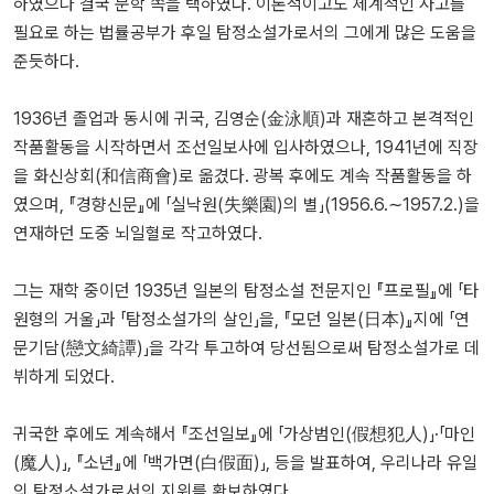
하였으나 결국 문학 쪽을 택하였다. 이론적이고도 체계적인 사고를
필요로 하는 법률공부가 후일 탐정소설가로서의 그에게 많은 도움을
준듯하다.
1936년 졸업과 동시에 귀국, 김영순(金泳順)과 재혼하고 본격적인
작품활동을 시작하면서 조선일보사에 입사하였으나, 1941년에 직장
을 화신상회(和信商會)로 옮겼다. 광복 후에도 계속 작품활동을 하
였으며, 『경향신문』에 「실낙원(失樂園)의 별」(1956.6.∼1957.2.)을
연재하던 도중 뇌일혈로 작고하였다.
그는 재학 중이던 1935년 일본의 탐정소설 전문지인 『프로필』에 「타
원형의 거울」과 「탐정소설가의 살인」을, 『모던 일본(日本)』지에 「연
문기담(戀文綺譚)」을 각각 투고하여 당선됨으로써 탐정소설가로 데
뷔하게 되었다.
귀국한 후에도 계속해서 『조선일보』에 「가상범인(假想犯人)」·「마인
(魔人)」, 『소년』에 「백가면(白假面)」, 등을 발표하여, 우리나라 유일
의 탐정소설가로서의 지위를 확보하였다.