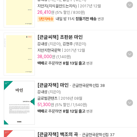
지만지(지식을만드는지식)
|
2017년 12월
26,410
원 (5% 할인 / 830원)
내일 밤 11시
잠들기전 배송
양탄자배송
변경
[큰글씨책] 초판본 마인
김내성
(지은이),
김현주
(엮은이)
지만지한국문학
|
2017년 12월
38,000
원 (1,140원)
택배
로 주문하면
8월 13일 출고
변경
[큰글자책] 마인
-
큰글한국문학선집 38
김내성
(지은이)
글로벌콘텐츠
|
2016년 08월
51,300
원 (5% 할인 / 1,540원)
택배
로 주문하면
8월 12일 출고
변경
[큰글자책] 백조의 곡
-
큰글한국문학선집 37