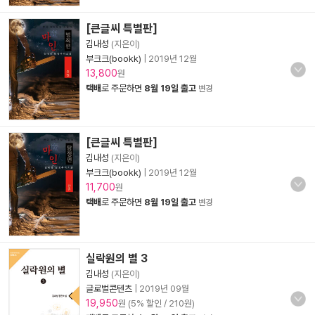
[큰글씨 특별판]
김내성
(지은이)
부크크(bookk)
|
2019년 12월
13,800
원
택배
로 주문하면
8월 19일 출고
변경
[큰글씨 특별판]
김내성
(지은이)
부크크(bookk)
|
2019년 12월
11,700
원
택배
로 주문하면
8월 19일 출고
변경
실락원의 별 3
김내성
(지은이)
글로벌콘텐츠
|
2019년 09월
19,950
원 (5% 할인 / 210원)