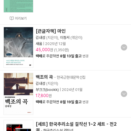
미리보기
[큰글자책] 마인
김내성
(지은이),
이정서
(엮은이)
새움
|
2025년 12월
45,000
원 (1,350원)
택배
로 주문하면
8월 13일 출고
변경
백조의 곡
- 한국근현대문학선집
김내성
(지은이)
부크크(bookk)
|
2024년 01월
17,800
원
택배
로 주문하면
8월 19일 출고
변경
[세트] 한국추리소설 걸작선 1~2 세트 - 전2
권
-
한국추리소설 걸작선