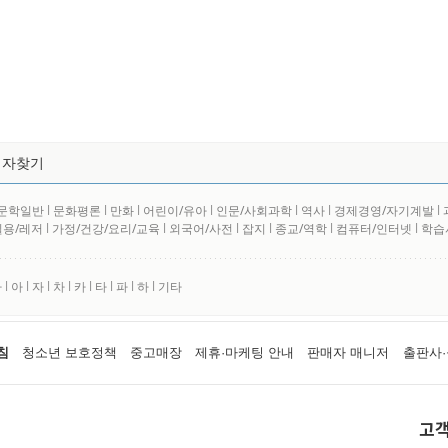
저자찾기
문학일반
l
문화평론
l
만화
l
어린이/유아
l
인문/사회과학
l
역사
l
경제경영/자기계발
l
실용/레저
l
가정/건강/요리/교육
l
외국어/사전
l
잡지
l
종교/역학
l
컴퓨터/인터넷
l
학습
사
l
아
l
자
l
차
l
카
l
타
l
파
l
하
l
기타
침
청소년 보호정책
중고매장
제휴·마케팅 안내
판매자 매니저
출판사·
고객