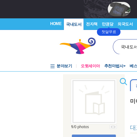
HOME
전자책
만권당
외국도서
국내도서
첫달무료
국내도
분야보기
오뒷세이아
추천마법사
베
미
대
1
/0 photos