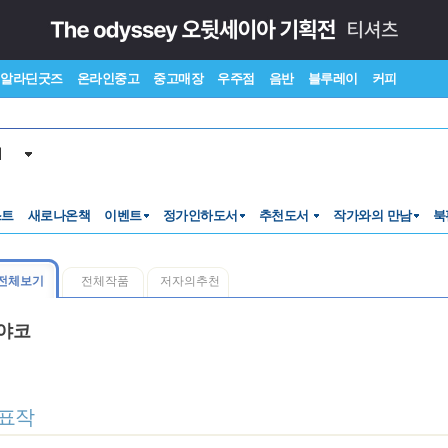
알라딘굿즈
온라인중고
중고매장
우주점
음반
블루레이
커피
서
스트
새로나온책
이벤트
정가인하도서
추천도서
작가와의 만남
북
전체보기
전체작품
저자의추천
야코
표작