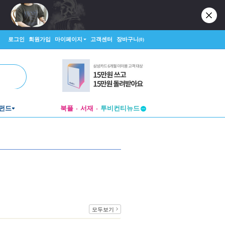
로그인
회원가입
마이페이지
고객센터
장바구니
(0)
펀드
북플
서재
투비컨티뉴드
창작플랫폼
투비컨티뉴드
모두보기