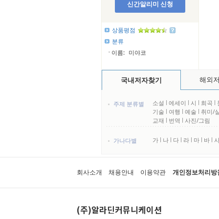
신간알리미 신청
상품평점
분류
이름:
미야코
해외
국내저자찾기
소설
l
에세이
l
시
l
희곡
l
주제 분류별
기술
l
여행
l
예술
l
취미/
교재
l
번역
l
사진/그림
가
l
나
l
다
l
라
l
마
l
바
l
가나다별
회사소개
채용안내
이용약관
개인정보처리방
(주)알라딘커뮤니케이션