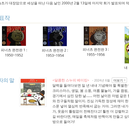
슐츠가 대장암으로 세상을 떠난 다음 날인 2000년 2월 13일에 마지막 회가 발표되며 
표작
피너츠 완전판 3 :
피너츠 완전판 1 :
피너츠 완전판 2 :
1955~1956
1950~1952
1953~1954
내
자의 말
<달콤한 스누피 베이킹>
더보기
- 2024년 6월
달력을 들여다보면 일 년 내내 기념해야 할 특별한 
크리스마스, 생일, 봄 소풍, 여름 물놀이, 가을 캠핑
경기에서 삼진 당한 날……. 어떤 날이든 마법 같은
와 친구들처럼 말이지. 진심 가득한 정성에 재미 한 
스푼 넣어 열심히 반죽해서 굽는 거야. 그러면 내가 
가, 웃음이 틀림없이 전해진다고! 훨씬 더 강렬하
길 바란다면, 매일을 축제처럼 반짝이게 만들고 싶다
방으로 들어가!