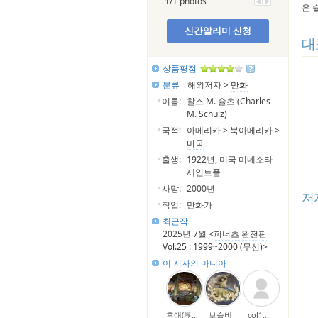
1
/1 photos
은 
신간알리미 신청
대
상품평점
분류
해외저자 >
만화
이름:
찰스 M. 슐츠 (Charles
M. Schulz)
국적:
아메리카 > 북아메리카 >
미국
출생:
1922년, 미국 미네소타
세인트폴
사망:
2000년
저
직업:
만화가
최근작
2025년 7월 <
피너츠 완전판
Vol.25 : 1999~2000 (무선)
>
이 저자의 마니아
후애(厚...
보슬비
col1...