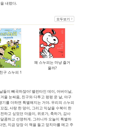
막을 내렸다.
모두보기
왜 스누피는 마냥 즐거
울까?
 친구 스누피 1
날들이 빼곡하잖아! 밸런타인 데이, 어버이날,
, 겨울 눈싸움, 친구와 다투고 펑펑 운 날, 야구
 향기를 더하면 특별해지는 거야. 우리의 스누피
꼬집, 사랑 한 덩이, 그리고 익살을 수북이 한
전하고 싶었던 마음이, 위로가, 축하가, 감사
고 달콤하고 선명하게. 그러니까 오늘이 특별하
면, 지금 당장 이 책을 들고 앞치마를 메고 주