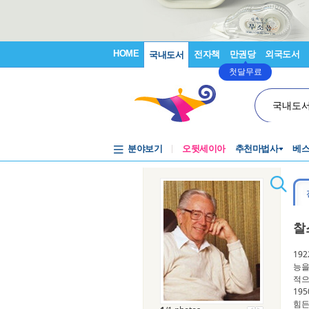
HOME
전자책
만권당
외국도서
국내도서
첫달무료
국내도
분야보기
오뒷세이아
추천마법사
베
찰
19
능을
적으
19
힘든