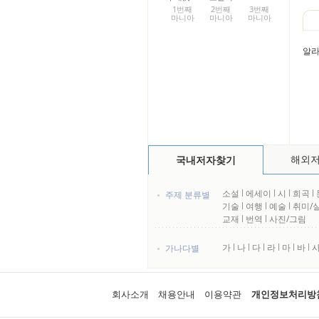
1번째
2번째
3번째
마니아
마니아
마니아
알라
해외
국내저자찾기
소설
l
에세이
l
시
l
희곡
l
주제 분류별
기술
l
여행
l
예술
l
취미/
교재
l
번역
l
사진/그림
가
l
나
l
다
l
라
l
마
l
바
l
가나다별
회사소개
채용안내
이용약관
개인정보처리방