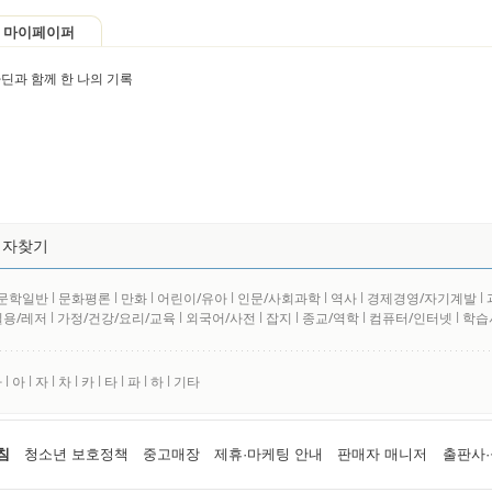
마이페이퍼
딘과 함께 한 나의 기록
저자찾기
문학일반
l
문화평론
l
만화
l
어린이/유아
l
인문/사회과학
l
역사
l
경제경영/자기계발
l
실용/레저
l
가정/건강/요리/교육
l
외국어/사전
l
잡지
l
종교/역학
l
컴퓨터/인터넷
l
학습
사
l
아
l
자
l
차
l
카
l
타
l
파
l
하
l
기타
침
청소년 보호정책
중고매장
제휴·마케팅 안내
판매자 매니저
출판사·