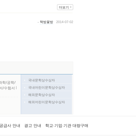
더보기
-
책방꽃방
2014-07-02
국내문학상수상자
과학/공학/
국내어린이문학상수상자
서/수험서
l
해외문학상수상자
해외어린이문학상수상자
공급사 안내
광고 안내
학교·기업·기관 대량구매