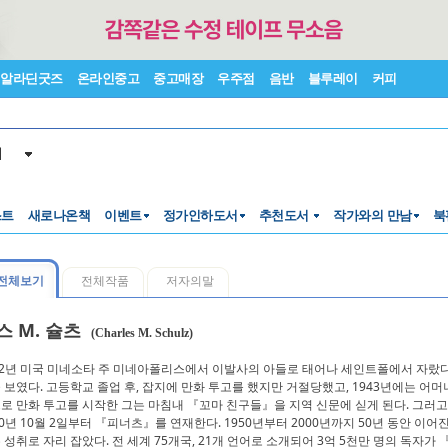
알라딘굿즈
온라인중고
중고매장
우주점
음반
블루레이
커피
서
스트
새로나온책
이벤트
정가인하도서
추천도서
작가와의 만남
북
전체보기
전체작품
저자의말
스 M. 슐츠
(Charles M. Schulz)
22년 미국 미네소타 주 미네아폴리스에서 이발사의 아들로 태어나 세인트폴에서 자랐다
 보였다. 고등학교 졸업 후, 잡지에 만화 투고를 했지만 거절당했고, 1943년에는 어머니를
로 만화 투고를 시작한 그는 마침내 『꼬마 친구들』을 지역 신문에 싣게 된다. 그러
50년 10월 2일부터 『피너츠』를 연재한다. 1950년부터 2000년까지 50년 동안 
 성취로 자리 잡았다. 전 세계 75개국, 21개 언어로 소개되어 3억 5천만 명의 독자