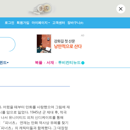
로그인
회원가입
마이페이지
고객센터
장바구니
(0)
펀드
북플
서재
투비컨티뉴드
창작플랫폼
투비컨티뉴드
. 어렸을 때부터 만화를 사랑했으며 그림에 재
 암으로 잃었다. 1945년 군 제대 후, 적극
고 나서 유니이티드 피처 신디케이트를 통해
이어진 『피너츠』 연재는 만화 역사상 유례를 찾기
가 『피너츠』의 캐릭터들과 함께했다. 그 대장정