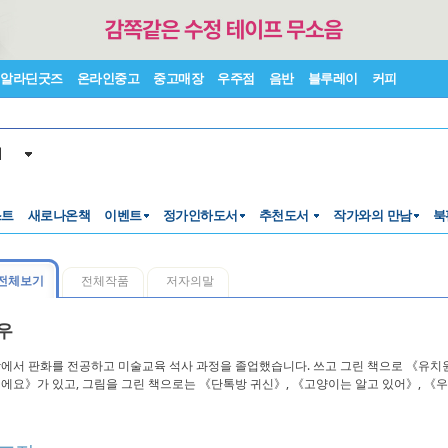
알라딘굿즈
온라인중고
중고매장
우주점
음반
블루레이
커피
서
스트
새로나온책
이벤트
정가인하도서
추천도서
작가와의 만남
북
전체보기
전체작품
저자의말
우
에서 판화를 전공하고 미술교육 석사 과정을 졸업했습니다. 쓰고 그린 책으로 《유치원엔
에요》가 있고, 그림을 그린 책으로는 《단톡방 귀신》, 《고양이는 알고 있어》, 《우