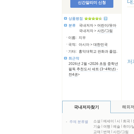
대
신간알리미 신청
상품평점
분류
국내저자 >
어린이/유아
국내저자 >
사진/그림
이름:
지우
국적:
아시아 >
대한민국
기타:
홍익대학교 판화과 졸업.
최근작
저
2026년 2월 <
2026 초등 중학년
필독 추천도서 세트 (3~4학년) -
전4권
>
해외
국내저자찾기
소설
l
에세이
l
시
l
희곡
l
주제 분류별
기술
l
여행
l
예술
l
취미/
교재
l
번역
l
사진/그림