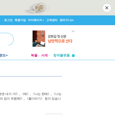
로그인
회원가입
마이페이지
고객센터
장바구니
(0)
투비컨티뉴드
펀드
북플
서재
창작플랫폼
투비컨티뉴드
 네가 가!》, 《때》, 《나는 한때》, 《나는
리 집이 위험해!》, 《줄다리기》 등이 있습니