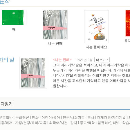
표작
때
유치
나는 한때
나는 돌이에요
자의 말
<나는 한때>
더보기
- 2021년 2월
그의 머리카락 숱은 적어지고, 나의 머리카락은 하
누군가의 머리카락은 여행을 떠납니다. 기억에 대
니다. ‘시간’을 이해하기는 어렵지만 기억하는 것으
아온 시간을 고스란히 기억하고 있을 머리카락을 보
원합니다.
저자찾기
문학일반
l
문화평론
l
만화
l
어린이/유아
l
인문/사회과학
l
역사
l
경제경영/자기계발
l
실용/레저
l
가정/건강/요리/교육
l
외국어/사전
l
잡지
l
종교/역학
l
컴퓨터/인터넷
l
학습