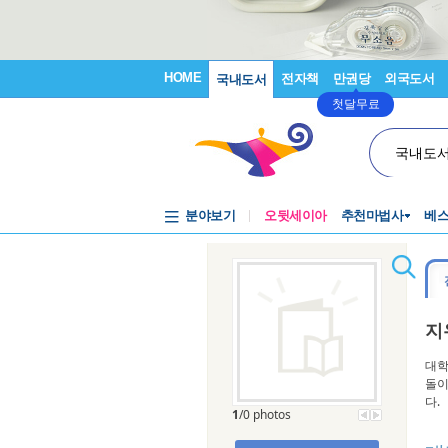
HOME
전자책
만권당
외국도서
국내도서
첫달무료
국내도
분야보기
오뒷세이아
추천마법사
베
지
대학
돌이
다.
1
/0 photos