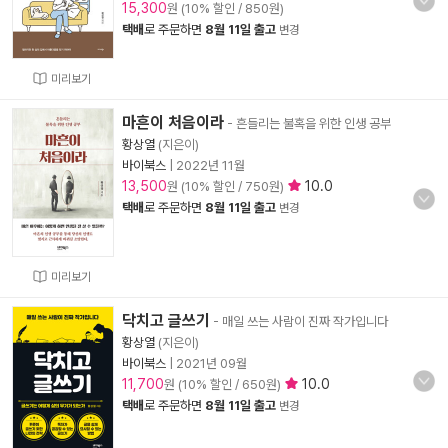
15,300
원 (10% 할인 / 850원)
택배
로 주문하면
8월 11일 출고
변경
미리보기
마흔이 처음이라
- 흔들리는 불혹을 위한 인생 공부
황상열
(지은이)
바이북스
|
2022년 11월
13,500
10.0
원 (10% 할인 / 750원)
택배
로 주문하면
8월 11일 출고
변경
미리보기
닥치고 글쓰기
- 매일 쓰는 사람이 진짜 작가입니다
황상열
(지은이)
바이북스
|
2021년 09월
11,700
10.0
원 (10% 할인 / 650원)
택배
로 주문하면
8월 11일 출고
변경