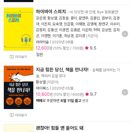
하이바이 스피치
- Hi 당당한 내 인생, Bye 발표불안!
강은영
,
황상열
,
김창운
,
콩이
,
문연주
,
김훈민
,
권부귀
,
김경
아
,
이진희
,
오숙영
,
민갑중
,
이재정
,
김영체
,
정연구
,
이수미
,
김정희
,
김홍선
,
이경연
,
김홍문
,
이은하
,
허혁
,
김상헌
,
김희
곤
,
이영현
,
이기훈
,
최남경
,
김미경
(지은이)
라라의숲
|
2020년 08월
12,600
9.5
원 (10% 할인 / 700원)
절판
미리보기
지금 힘든 당신, 책을 만나자!
- 실패를 넘어서는 기
술, 책에서 길을 찾다
황상열
(지은이)
바이북스
|
2020년 05월
10,800
9.7
원 (10% 할인 / 600원)
택배
로 주문하면
8월 11일 출고
변경
미리보기
괜찮아! 힘들 땐 울어도 돼