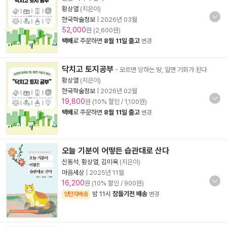
황상열
(지은이)
한국학술정보
|
2026년 03월
52,000
원 (2,600원)
택배
로 주문하면
8월 11일 출고
변경
닥치고 토지공부
- 모르면 당하는 땅, 알면 기회가 된다
황상열
(지은이)
한국학술정보
|
2026년 02월
19,800
원 (10% 할인 / 1,100원)
택배
로 주문하면
8월 11일 출고
변경
오늘 기분이 어떻든 습관대로 산다
신동석
,
황상열
,
김미옥
(지은이)
마음세상
|
2025년 11월
16,200
원 (10% 할인 / 900원)
밤 11시
잠들기전 배송
양탄자배송
변경