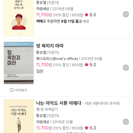
황상열
(지은이)
마음세상
|
2019년 08월
11,700
8.0
원 (10% 할인 / 650원)
택배
로 주문하면
8월 11일 출고
변경
땅 묵히지 마라
황상열
(지은이)
북스오피스(Book's office)
|
2019년 04월
11,700
8.0
원 (10% 할인 / 650원)
절판
미리보기
나는 아직도 서툰 아재다
- 마흔 어른아이의 추억여
행 및 사색일기
황상열
(지은이)
마음세상
|
2018년 10월
11,700
6.0
원 (10% 할인 / 650원)