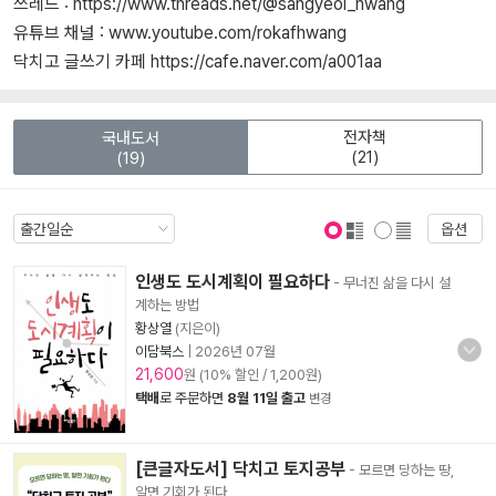
쓰레드 : https://www.threads.net/@sangyeol_hwang
유튜브 채널 : www.youtube.com/rokafhwang
닥치고 글쓰기 카페 https://cafe.naver.com/a001aa
전자책
국내도서
(21)
(19)
옵션
표지 보기
표지 안보기
인생도 도시계획이 필요하다
- 무너진 삶을 다시 설
계하는 방법
황상열
(지은이)
이담북스
|
2026년 07월
21,600
원 (10% 할인 / 1,200원)
택배
로 주문하면
8월 11일 출고
변경
[큰글자도서] 닥치고 토지공부
- 모르면 당하는 땅,
알면 기회가 된다