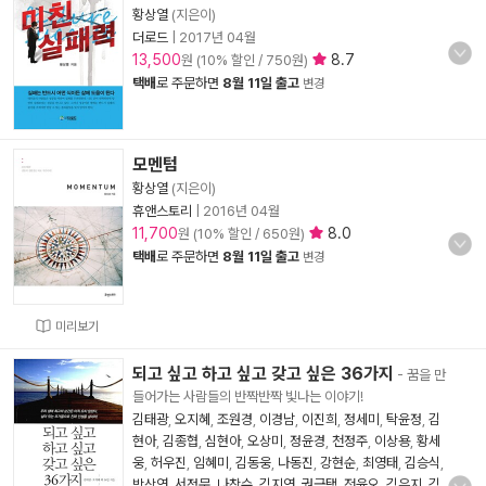
황상열
(지은이)
더로드
|
2017년 04월
13,500
8.7
원 (10% 할인 / 750원)
택배
로 주문하면
8월 11일 출고
변경
모멘텀
황상열
(지은이)
휴앤스토리
|
2016년 04월
11,700
8.0
원 (10% 할인 / 650원)
택배
로 주문하면
8월 11일 출고
변경
미리보기
되고 싶고 하고 싶고 갖고 싶은 36가지
- 꿈을 만
들어가는 사람들의 반짝반짝 빛나는 이야기!
김태광
,
오지혜
,
조원경
,
이경남
,
이진희
,
정세미
,
탁윤정
,
김
현아
,
김종협
,
심현아
,
오상미
,
정윤경
,
천정주
,
이상용
,
황세
웅
,
허우진
,
임혜미
,
김동웅
,
나동진
,
강현순
,
최영태
,
김승식
,
박상연
,
서정문
,
나창수
,
김지연
,
권금택
,
전윤오
,
김은지
,
김