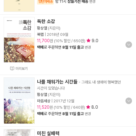
밤 11시
잠들기전 배송
양탄자배송
변경
독한 소감
황상열
(지은이)
북랩
|
2018년 09월
11,700
9.0
원 (10% 할인 / 650원)
택배
로 주문하면
8월 11일 출고
변경
미리보기
나를 채워가는 시간들
- 그래도 내 생애에 행복했던
시간이 있었습니다
황상열
(지은이)
마음세상
|
2017년 12월
11,520
8.0
원 (10% 할인 / 640원)
택배
로 주문하면
8월 11일 출고
변경
미친 실패력