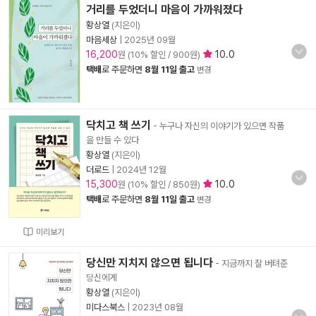
거리를 두었더니 마음이 가까워졌다
황상열
(지은이)
마음세상
|
2025년 09월
16,200
10.0
원 (10% 할인 / 900원)
택배
로 주문하면
8월 11일 출고
변경
닥치고 책 쓰기
- 누구나 자신의 이야기가 있으면 작품
을 만들 수 있다
황상열
(지은이)
더로드
|
2024년 12월
15,300
10.0
원 (10% 할인 / 850원)
택배
로 주문하면
8월 11일 출고
변경
미리보기
당신만 지치지 않으면 됩니다
- 지금까지 잘 버텨준
당신에게
황상열
(지은이)
미다스북스
|
2023년 08월