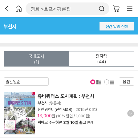
부천시
신간 알림 신청
전자책
국내도서
(44)
(1)
옵션
표지 보기
표지 안보기
유비쿼터스 도시계획 : 부천시
부천시
(엮은이)
진한엠앤비(진한M&B)
|
2015년 06월
18,000
원 (10% 할인 / 1,000원)
택배
로 주문하면
8월 10일 출고
변경