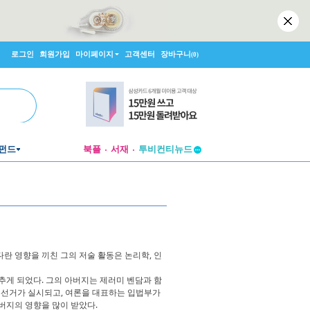
로그인
회원가입
마이페이지
고객센터
장바구니
(0)
펀드
북플
서재
투비컨티뉴드
창작플랫폼
투비컨티뉴드
커다란 영향을 끼친 그의 저술 활동은 논리학, 인
추게 되었다. 그의 아버지는 제러미 벤담과 함
보통선거가 실시되고, 여론을 대표하는 입법부가
버지의 영향을 많이 받았다.