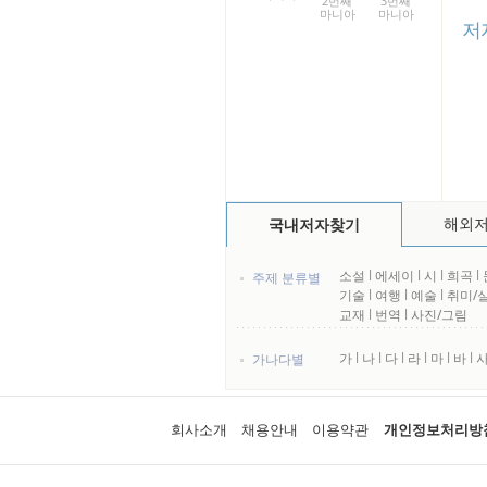
2번째
3번째
마니아
마니아
저
해외
국내저자찾기
소설
l
에세이
l
시
l
희곡
l
주제 분류별
기술
l
여행
l
예술
l
취미/
교재
l
번역
l
사진/그림
가
l
나
l
다
l
라
l
마
l
바
l
가나다별
회사소개
채용안내
이용약관
개인정보처리방