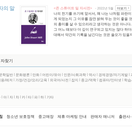
자의 말
<존 스튜어트 밀 자서전>
더보기
- 2022년 5월
나의 전기를 쓰기에 앞서서, 왜 나는 나처럼 파란
게 되었는지 그 이유를 잠깐 밝혀 두는 것이 좋을 
의 흥미를 살 수 있으리라고 생각하는 것은 아니다.
그 어느 때보다 더 깊이 연구되고 있지는 않다 하
대해서 약간의 기록을 남긴다는 것은 쓸모가 있을
저자찾기
문학일반
l
문화평론
l
만화
l
어린이/유아
l
인문/사회과학
l
역사
l
경제경영/자기계발
l
실용/레저
l
가정/건강/요리/교육
l
외국어/사전
l
잡지
l
종교/역학
l
컴퓨터/인터넷
l
학습
사
l
아
l
자
l
차
l
카
l
타
l
파
l
하
l
기타
침
청소년 보호정책
중고매장
제휴·마케팅 안내
판매자 매니저
출판사·