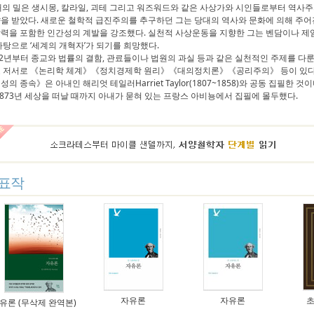
대의 밀은 생시몽, 칼라일, 괴테 그리고 워즈워드와 같은 사상가와 시인들로부터 역
을 받았다. 새로운 철학적 급진주의를 추구하던 그는 당대의 역사와 문화에 의해 주
력을 포함한 인간성의 계발을 강조했다. 실천적 사상운동을 지향한 그는 벤담이나 제임
바탕으로 ‘세계의 개혁자’가 되기를 희망했다.
22년부터 종교와 법률의 결함, 관료들이나 법원의 과실 등과 같은 실천적인 주제를 다
 저서로 《논리학 체계》《정치경제학 원리》《대의정치론》《공리주의》 등이 있다. 
성의 종속》은 아내인 해리엇 테일러Harriet Taylor(1807~1858)와 공동 집필한 
1873년 세상을 떠날 때까지 아내가 묻혀 있는 프랑스 아비뇽에서 집필에 몰두했다.
표작
자유론
자유론
초
유론 (무삭제 완역본)