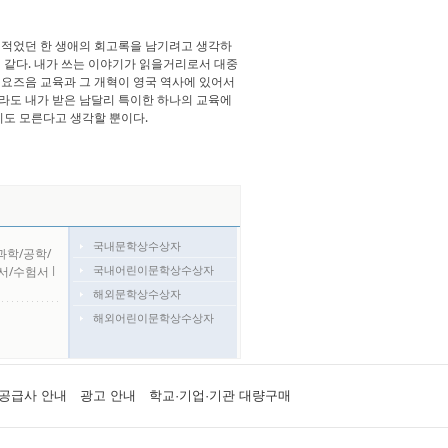
이 적었던 한 생애의 회고록을 남기려고 생각하
것 같다. 내가 쓰는 이야기가 읽을거리로서 대중
 요즈음 교육과 그 개혁이 영국 역사에 있어서
더라도 내가 받은 남달리 특이한 하나의 교육에
지도 모른다고 생각할 뿐이다.
국내문학상수상자
과학/공학/
국내어린이문학상수상자
서/수험서
l
해외문학상수상자
해외어린이문학상수상자
공급사 안내
광고 안내
학교·기업·기관 대량구매