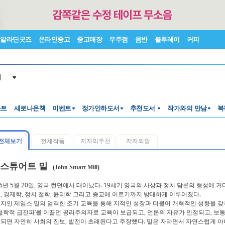
알라딘굿즈
온라인중고
중고매장
우주점
음반
블루레이
커피
서
스트
새로나온책
이벤트
정가인하도서
추천도서
작가와의 만남
북
전체보기
전체작품
저자의추천
저자의말
 스튜어트 밀
(John Stuart Mill)
06년 5월 20일, 영국 런던에서 태어났다. 19세기 영국의 사상과 정치 담론의 형성에 
, 경제학, 정치 철학, 윤리학 그리고 종교에 이르기까지 방대하게 이루어졌다.
지인 제임스 밀의 엄격한 조기 교육을 통해 지적인 성장과 더불어 개혁적인 성향을 갖
‘철학적 급진파’를 이끌던 공리주의자로 교육이 보급되고, 언론의 자유가 인정되고, 
되면 자연히 사회의 진보, 발전이 초래된다고 주장했다. 밀은 자라면서 자연스럽게 아