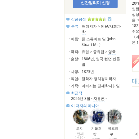
신간알리미 신청
20
영향
상상
상품평점
을 
18
분류
해외저자 >
인문/사회과
주요
학
《여
이름:
존 스튜어트 밀 (John
은 
Stuart Mill)
국적:
유럽 > 중유럽 >
영국
출생:
1806년, 영국 런던 펜톤
빌
사망:
1873년
직업:
철학자 정치경제학자
대
가족:
아버지는 경제학자 J. 밀
최근작
2026년 3월 <
자유론
>
이 저자의 마니아
로쟈
겨울호
북프리
1번째
자
랑...
쿠...
마니아