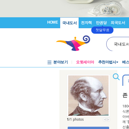
HOME
전자책
만권당
외국도서
국내도서
첫달무료
국내도
분야보기
오뒷세이아
추천마법사
베
존
18
식론
아버
1
/1 photos
께 
선출