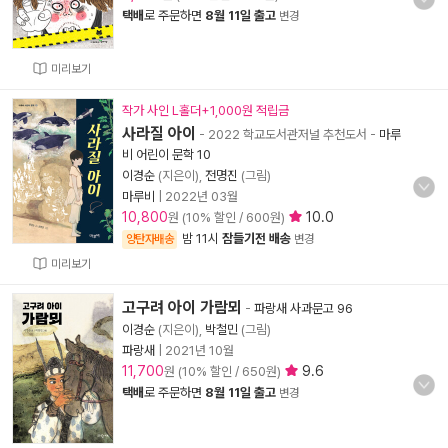
택배
로 주문하면
8월 11일 출고
변경
미리보기
작가 사인 L홀더+1,000원 적립금
사라질 아이
- 2022 학교도서관저널 추천도서
-
마루
비 어린이 문학 10
이경순
(지은이),
전명진
(그림)
마루비
|
2022년 03월
10,800
10.0
원 (10% 할인 / 600원)
밤 11시
잠들기전 배송
양탄자배송
변경
미리보기
고구려 아이 가람뫼
-
파랑새 사과문고 96
이경순
(지은이),
박철민
(그림)
파랑새
|
2021년 10월
11,700
9.6
원 (10% 할인 / 650원)
택배
로 주문하면
8월 11일 출고
변경