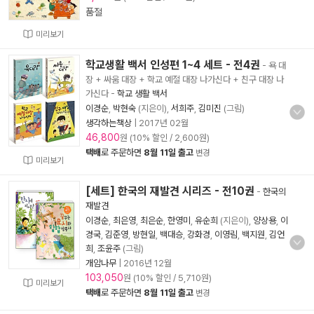
품절
미리보기
학교생활 백서 인성편 1~4 세트 - 전4권
- 욕 대
장 + 싸움 대장 + 학교 예절 대장 나가신다 + 친구 대장 나
가신다
-
학교 생활 백서
이경순
,
박현숙
(지은이),
서희주
,
김미진
(그림)
생각하는책상
|
2017년 02월
46,800
원 (10% 할인 / 2,600원)
택배
로 주문하면
8월 11일 출고
변경
미리보기
[세트] 한국의 재발견 시리즈 - 전10권
-
한국의
재발견
이경순
,
최은영
,
최은순
,
한영미
,
유순희
(지은이),
양상용
,
이
경국
,
김준영
,
방현일
,
백대승
,
강화경
,
이영림
,
백지원
,
김언
희
,
조윤주
(그림)
개암나무
|
2016년 12월
103,050
원 (10% 할인 / 5,710원)
미리보기
택배
로 주문하면
8월 11일 출고
변경