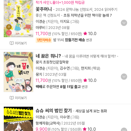
작가 사인 L홀더+1,000원 적립금
꽃주머니
- 2024 문학나눔 선정도서, 2024 읽어주기
좋은 책 선정도서
-
초등 저학년을 위한 책이랑 놀래 7
이경순
(지은이),
이지오
(그림)
마루비
|
2023년 08월
11,700
10.0
원 (10% 할인 / 650원)
밤 11시
잠들기전 배송
양탄자배송
변경
미리보기
네 꿈은 뭐니?
- 내 꿈을 이루려면 어떻게 해야 할까?
-
뭉치 초등첫인문철학왕
이경순
(지은이),
김수연
(그림),
한지희
(해설)
뭉치
|
2023년 03월
11,700
10.0
원 (10% 할인 / 650원)
택배
로 주문하면
8월 11일 출고
변경
미리보기
슈슈 씨의 범인 찾기
-
세상을 넓게 보는 동화
이경순
(지은이),
이수영
(그림)
함께자람(교학사)
|
2022년 05월
9,900
10.0
원 (10% 할인 / 550원)