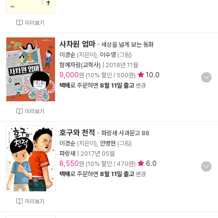
미리보기
사차원 엄마
-
세상을 넓게 보는 동화
이경순
(지은이),
이수영
(그림)
함께자람(교학사)
|
2018년 11월
9,000
10.0
원 (10% 할인 / 500원)
택배
로 주문하면
8월 11일 출고
변경
미리보기
호구와 천적
-
파랑새 사과문고 88
이경순
(지은이),
안병현
(그림)
파랑새
|
2017년 05월
8,550
6.0
원 (10% 할인 / 470원)
택배
로 주문하면
8월 11일 출고
변경
미리보기