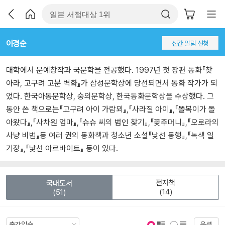
이경순
신간 알림 신청
대학에서 문예창작과 국문학을 전공했다. 1997년 첫 장편 동화『찾
아라, 고구려 고분 벽화』가 삼성문학상에 당선되면서 동화 작가가 되
었다. 한국아동문학상, 숭의문학상, 한국동화문학상을 수상했다. 그
동안 쓴 책으로는『고구려 아이 가람뫼』,『사라질 아이』,『똘복이가 돌
아왔다』,『사차원 엄마』,『슈슈 씨의 범인 찾기』,『꽃주머니』,『오로라의
사냥 비법』등 여러 권의 동화책과 청소년 소설『낯선 동행』,『녹색 일
기장』,『낯선 아르바이트』 등이 있다.
전자책
국내도서
(14)
(51)
옵션