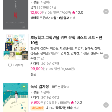
이경순
(지은이)
답게
|
2019년 07월
12,600
10.0
원 (10% 할인 / 700원)
택배
로 주문하면
8월 11일 출고
변경
초등학교 고학년을 위한 문학 베스트 세트 - 전
10권
한은희
,
김경옥
,
이경순
,
차오원쉬엔
,
박경희
,
윤혜숙
,
장미
,
김송순
,
은이결
(지은이),
김세진
,
강화경
,
이상윤
,
권용묵
,
유
수정
(그림)
키다리
|
2019년 07월
미리보기
99,900
원 (10% 할인 / 5,550원)
절판
녹색 일기장
-
꿈꾸는 문학 3
이경순
(지은이)
키다리
|
2019년 06월
9,900
10.0
원 (10% 할인 / 550원)
밤 11시
잠들기전 배송
양탄자배송
변경