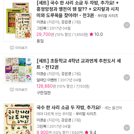
[세트] 국수 한 사리 소금 두 자밤, 추가요! +
흥청망청과 땡전이 웬 말?? + 오지랖과 시치
미와 도루묵을 찾아라! - 전3권
-
우리말 시리즈
이경순
(지은이),
강은경
(그림)
그린북
|
2017년 04월
29,700
10.0
원 (10% 할인 / 1,650원)
품절
미리보기
[세트] 초등학교 4학년 교과연계 추천도서 세
트 - 전12권
이경순
(지은이),
강은경
(그림)
알라딘 이벤트
|
2017년 04월
128,880
원 (10% 할인 / 7,150원)
미리보기
구판절판
국수 한 사리 소금 두 자밤, 추가요!
- 세는 물건에
따라 다르게 쓰는 우리말
-
우리말 시리즈
이경순
(지은이),
강은경
(그림)
그린북
|
2017년 04월
9,900
9.4
원 (10% 할인 / 550원)