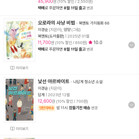
45,900
원 (10% 할인 / 2,550원)
택배
로 주문하면
8월 11일 출고
변경
오로라의 사냥 비법
-
북멘토 가치동화 66
이경순
(지은이),
양양
(그림)
북멘토(도서출판)
|
2025년 01월
11,700
10.0
원 (10% 할인 / 650원)
택배
로 주문하면
8월 11일 출고
변경
미리보기
낯선 아르바이트
-
나답게 청소년 소설
이경순
(지은이)
답게
|
2023년 12월
12,600
원 (10% 할인 / 700원)
밤 11시
잠들기전 배송
양탄자배송
변경
미리보기