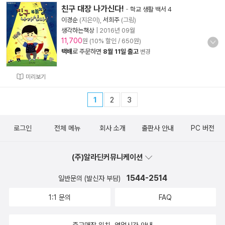
친구 대장 나가신다!
-
학교 생활 백서 4
이경순
(지은이),
서희주
(그림)
생각하는책상
|
2016년 09월
11,700
원 (10% 할인 / 650원)
택배
로 주문하면
8월 11일 출고
변경
미리보기
1
2
3
로그인
전체 메뉴
회사 소개
출판사 안내
PC 버전
(주)알라딘커뮤니케이션
1544-2514
일반문의 (발신자 부담)
1:1 문의
FAQ