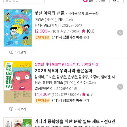
표지 보기
표지 안보기
낯선 아이의 선물
-
세상을 넓게 보는 동화
이경순
(지은이),
황K
(그림)
함께자람(교학사)
|
2026년 05월
12,600
10.0
원 (10% 할인 / 700원)
밤 11시
잠들기전 배송
양탄자배송
변경
미리보기
산뜻한 미니 토트백 (대상도서 15,000원 이상)
2026 제5회 우리나라 좋은동화
김재복
,
오시은
,
김성운
,
윤성은
,
김우주
,
소중애
,
임어진
,
이
경순
,
최인정
,
최해솔
(지은이),
이인아
(그림)
열림원어린이
|
2026년 04월
14,400
9.3
원 (10% 할인 / 800원)
밤 11시
잠들기전 배송
양탄자배송
변경
미리보기
키다리 중학생을 위한 문학 필독 세트 - 전6권