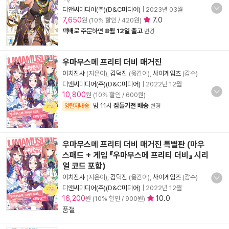
디앤씨미디어(주)(D&C미디어)
|
2023년 03월
7,650
7.0
원 (10% 할인 / 420원)
택배
로 주문하면
8월 12일 출고
변경
우마무스메 프리티 더비 매거진
이치진샤
(지은이),
김덕진
(옮긴이),
사이게임즈
(감수)
디앤씨미디어(주)(D&C미디어)
|
2022년 12월
10,800
원 (10% 할인 / 600원)
밤 11시
잠들기전 배송
양탄자배송
변경
우마무스메 프리티 더비 매거진 특별판 (마우
스패드 + 게임 『우마무스메 프리티 더비』 시리
얼 코드 포함)
이치진샤
(지은이),
김덕진
(옮긴이),
사이게임즈
(감수)
디앤씨미디어(주)(D&C미디어)
|
2022년 12월
16,200
10.0
원 (10% 할인 / 900원)
품절