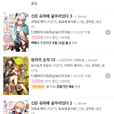
품절
신은 유희에 굶주려있다 3
- L Novel
사자네 케이
(지은이),
토모세 토이로
(그림),
김덕진
(옮긴
이)
디앤씨미디어(주)(D&C미디어)
|
2022년 11월
7,020
원 (10% 할인 / 390원)
택배
로 주문하면
8월 12일 출고
변경
현자의 손자 13
- 뇌굉전격의 마령토벌, L Novel
요시오카 츠요시
(지은이),
키쿠치 세이지
(그림),
김덕진
(옮
긴이)
디앤씨미디어(주)(D&C미디어)
|
2022년 10월
7,020
원 (10% 할인 / 390원)
밤 11시
잠들기전 배송
양탄자배송
변경
신은 유희에 굶주려있다 2
- L Novel
사자네 케이
(지은이),
토모세 토이로
(그림),
김덕진
(옮긴
이)