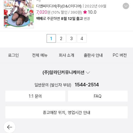
디앤씨미디어(주)(D&C미디어)
|
2022년 09월
7,020
10.0
원 (10% 할인 / 390원)
택배
로 주문하면
8월 12일 출고
변경
1
2
3
4
로그인
전체 메뉴
회사 소개
출판사 안내
PC 버전
(주)알라딘커뮤니케이션
1544-2514
일반문의 (발신자 부담)
1:1 문의
FAQ
중고매장 위치, 영업시간 안내
뒤로가
기