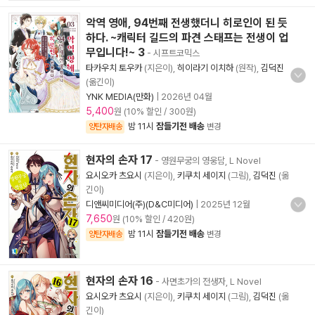
악역 영애, 94번째 전생했더니 히로인이 된 듯
하다. ~캐릭터 길드의 파견 스태프는 전생이 업
무입니다!~ 3
- 시프트코믹스
타카우치 토우카
(지은이),
히이라기 이치하
(원작),
김덕진
(옮긴이)
YNK MEDIA(만화)
|
2026년 04월
5,400
원 (10% 할인 / 300원)
밤 11시
잠들기전 배송
양탄자배송
변경
현자의 손자 17
- 영원무궁의 영웅담, L Novel
요시오카 츠요시
(지은이),
키쿠치 세이지
(그림),
김덕진
(옮
긴이)
디앤씨미디어(주)(D&C미디어)
|
2025년 12월
7,650
원 (10% 할인 / 420원)
밤 11시
잠들기전 배송
양탄자배송
변경
현자의 손자 16
- 사면초가의 전생자, L Novel
요시오카 츠요시
(지은이),
키쿠치 세이지
(그림),
김덕진
(옮
긴이)