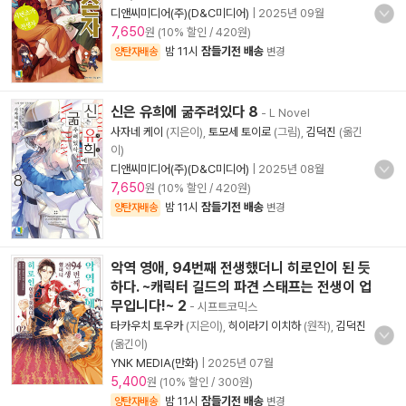
디앤씨미디어(주)(D&C미디어)
|
2025년 09월
7,650
원 (10% 할인 / 420원)
밤 11시
잠들기전 배송
양탄자배송
변경
신은 유희에 굶주려있다 8
- L Novel
사자네 케이
(지은이),
토모세 토이로
(그림),
김덕진
(옮긴
이)
디앤씨미디어(주)(D&C미디어)
|
2025년 08월
7,650
원 (10% 할인 / 420원)
밤 11시
잠들기전 배송
양탄자배송
변경
악역 영애, 94번째 전생했더니 히로인이 된 듯
하다. ~캐릭터 길드의 파견 스태프는 전생이 업
무입니다!~ 2
- 시프트코믹스
타카우치 토우카
(지은이),
히이라기 이치하
(원작),
김덕진
(옮긴이)
YNK MEDIA(만화)
|
2025년 07월
5,400
원 (10% 할인 / 300원)
밤 11시
잠들기전 배송
양탄자배송
변경