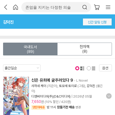
김덕진
신간 알림 신청
전자책
국내도서
(8)
(89)
옵션
표지 보기
표지 안보기
신은 유희에 굶주려있다 9
- L Novel
사자네 케이
(지은이),
토모세 토이로
(그림),
김덕진
(옮긴
이)
디앤씨미디어(주)(D&C미디어)
|
2026년 05월
7,650
원 (10% 할인 / 420원)
밤 11시
잠들기전 배송
양탄자배송
변경