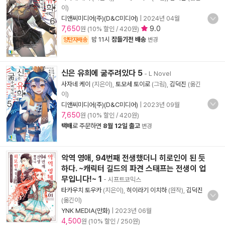
이)
디앤씨미디어(주)(D&C미디어)
|
2024년 04월
7,650
9.0
원 (10% 할인 / 420원)
밤 11시
잠들기전 배송
양탄자배송
변경
신은 유희에 굶주려있다 5
- L Novel
사자네 케이
(지은이),
토모세 토이로
(그림),
김덕진
(옮긴
이)
디앤씨미디어(주)(D&C미디어)
|
2023년 09월
7,650
원 (10% 할인 / 420원)
택배
로 주문하면
8월 12일 출고
변경
악역 영애, 94번째 전생했더니 히로인이 된 듯
하다. ~캐릭터 길드의 파견 스태프는 전생이 업
무입니다!~ 1
- 시프트코믹스
타카우치 토우카
(지은이),
히이라기 이치하
(원작),
김덕진
(옮긴이)
YNK MEDIA(만화)
|
2023년 06월
4,500
원 (10% 할인 / 250원)