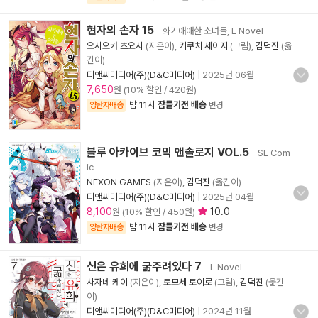
현자의 손자 15
- 화기애애한 소녀들, L Novel
요시오카 츠요시
(지은이),
키쿠치 세이지
(그림),
김덕진
(옮
긴이)
디앤씨미디어(주)(D&C미디어)
|
2025년 06월
7,650
원 (10% 할인 / 420원)
밤 11시
잠들기전 배송
양탄자배송
변경
블루 아카이브 코믹 앤솔로지 VOL.5
- SL Com
ic
NEXON GAMES
(지은이),
김덕진
(옮긴이)
디앤씨미디어(주)(D&C미디어)
|
2025년 04월
8,100
10.0
원 (10% 할인 / 450원)
밤 11시
잠들기전 배송
양탄자배송
변경
신은 유희에 굶주려있다 7
- L Novel
사자네 케이
(지은이),
토모세 토이로
(그림),
김덕진
(옮긴
이)
디앤씨미디어(주)(D&C미디어)
|
2024년 11월