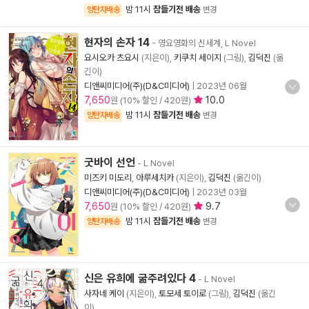
밤 11시
잠들기전 배송
양탄자배송
변경
현자의 손자 14
- 영요영화의 신세계, L Novel
요시오카 츠요시
(지은이),
키쿠치 세이지
(그림),
김덕진
(옮
긴이)
디앤씨미디어(주)(D&C미디어)
|
2023년 06월
7,650
10.0
원 (10% 할인 / 420원)
밤 11시
잠들기전 배송
양탄자배송
변경
굿바이 선언
- L Novel
미즈키 미도리
,
아루세치카
(지은이),
김덕진
(옮긴이)
디앤씨미디어(주)(D&C미디어)
|
2023년 03월
7,650
9.7
원 (10% 할인 / 420원)
밤 11시
잠들기전 배송
양탄자배송
변경
신은 유희에 굶주려있다 4
- L Novel
사자네 케이
(지은이),
토모세 토이로
(그림),
김덕진
(옮긴
이)