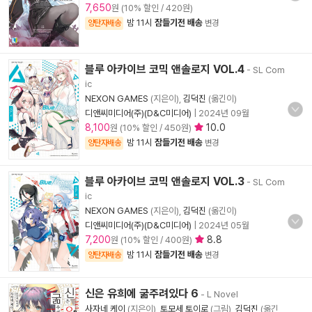
7,650
원 (10% 할인 / 420원)
밤 11시
잠들기전 배송
양탄자배송
변경
블루 아카이브 코믹 앤솔로지 VOL.4
- SL Com
ic
NEXON GAMES
(지은이),
김덕진
(옮긴이)
디앤씨미디어(주)(D&C미디어)
|
2024년 09월
8,100
10.0
원 (10% 할인 / 450원)
밤 11시
잠들기전 배송
양탄자배송
변경
블루 아카이브 코믹 앤솔로지 VOL.3
- SL Com
ic
NEXON GAMES
(지은이),
김덕진
(옮긴이)
디앤씨미디어(주)(D&C미디어)
|
2024년 05월
7,200
8.8
원 (10% 할인 / 400원)
밤 11시
잠들기전 배송
양탄자배송
변경
신은 유희에 굶주려있다 6
- L Novel
사자네 케이
(지은이),
토모세 토이로
(그림),
김덕진
(옮긴