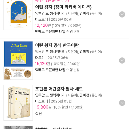
국내서 3만 5천원 이상)
어린 왕자 (장미 리커버 에디션)
앙투안 드 생텍쥐페리
(지은이),
김미정
(옮긴이)
더스토리
|
2025년 06월
12,420
원 (10% 할인 / 690원)
택배
로 주문하면
내일
수령
변경
어린 왕자 공식 한국어판
앙투안 드 생텍쥐페리
(지은이),
김미정
(옮긴이)
더모던
|
2025년 06월
15,120
원 (10% 할인 / 840원)
택배
로 주문하면
내일
수령
변경
초판본 어린왕자 필사 세트
앙투안 드 생텍쥐페리
(지은이),
김미정
(옮긴이)
더스토리
|
2025년 03월
19,800
원 (10% 할인 / 1,100원)
절판