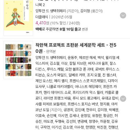
니북 2
앙투안 드 생텍쥐페리
(지은이),
김미정
(옮긴이)
더클래식
|
2026년 05월
4,410
원 (10% 할인 / 240원)
택배
로 주문하면
8월 10일 출고
변경
착한책 프로젝트 초판본 세계문학 세트 - 전5
0권
- 완역본
앙투안 드 생텍쥐페리
,
윤동주
,
헤르만 헤세
,
백석
,
윌리엄 셰
익스피어
,
김소월
,
이상
,
칼릴 지브란
,
버지니아 울프
,
찰스
디킨스
,
루이스 캐럴
,
요한 볼프강 폰 괴테
,
로버트 루이스 스
티븐슨
,
오스카 와일드
,
알베르 카뮈
,
조지 오웰
,
진 웹스터
,
제인 오스틴
,
메리 셸리
,
프랜시스 스콧 피츠제럴드
,
다자이
오사무
,
니콜로 마키아벨리
,
어니스트 헤밍웨이
,
프란츠 카
프카
,
헨리 데이비드 소로
,
프리드리히 막스 뮐러
,
카를로 콜
로디
,
라이먼 프랭크 바움
,
루시 모드 몽고메리
,
유대교 랍비
,
샤를 피에르 보들레르
,
프랜시스 호지슨 버넷
,
정지용
,
아서
코난 도일
(지은이),
공경희
,
김민애
,
한우리
,
김미정
,
박혜원
,
이효숙
,
손인혜
,
이시연
,
김세나
,
윤정임
,
유정란
,
황금진
,
허
승진
,
마도경
,
두행숙
,
김선희
,
변광배
,
정영수
,
허윤정
,
김유
미
,
구자언
,
이기선
,
김소영
,
이수정
,
한영란
,
박진권
,
전행선
,