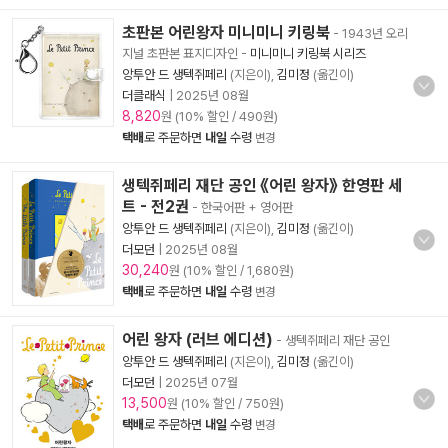
초판본 어린왕자 미니미니 키링북
- 1943년 오리
지널 초판본 표지디자인
-
미니미니 키링북 시리즈
앙투안 드 생텍쥐페리
(지은이),
김미정
(옮긴이)
더클래식
|
2025년 08월
8,820
원 (10% 할인 / 490원)
택배
로 주문하면
내일
수령
변경
생텍쥐페리 재단 공인 《어린 왕자》 한영판 세
트 - 전2권
- 한국어판 + 영어판
앙투안 드 생텍쥐페리
(지은이),
김미정
(옮긴이)
더모던
|
2025년 08월
30,240
원 (10% 할인 / 1,680원)
택배
로 주문하면
내일
수령
변경
어린 왕자 (러브 에디션)
- 생텍쥐페리 재단 공인
앙투안 드 생텍쥐페리
(지은이),
김미정
(옮긴이)
더모던
|
2025년 07월
13,500
원 (10% 할인 / 750원)
택배
로 주문하면
내일
수령
변경