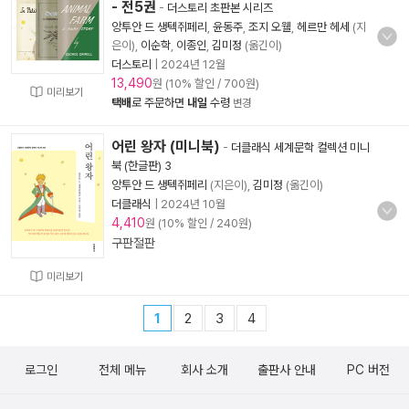
- 전5권
-
더스토리 초판본 시리즈
앙투안 드 생텍쥐페리
,
윤동주
,
조지 오웰
,
헤르만 헤세
(지
은이),
이순학
,
이종인
,
김미정
(옮긴이)
더스토리
|
2024년 12월
13,490
원 (10% 할인 / 700원)
미리보기
택배
로 주문하면
내일
수령
변경
어린 왕자 (미니북)
-
더클래식 세계문학 컬렉션 미니
북 (한글판) 3
앙투안 드 생텍쥐페리
(지은이),
김미정
(옮긴이)
더클래식
|
2024년 10월
4,410
원 (10% 할인 / 240원)
구판절판
미리보기
1
2
3
4
로그인
전체 메뉴
회사 소개
출판사 안내
PC 버전