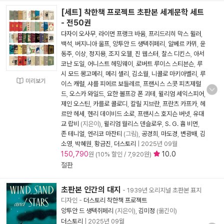
[세트] 착한책 프로젝트 초판본 세계문학 세트
- 전50권
다자이 오사무
,
라이먼 프랭크 바움
,
프리드리히 막스 뮐러
,
백석
,
버지니아 울프
,
앙투안 드 생텍쥐페리
,
알베르 카뮈
,
윤
동주
,
이상
,
정지용
,
조지 오웰
,
진 웹스터
,
찰스 디킨스
,
아서
코난 도일
,
어니스트 헤밍웨이
,
로버트 루이스 스티븐슨
,
루
시 모드 몽고메리
,
메리 셸리
,
김소월
,
니콜로 마키아벨리
,
루
미리보기
이스 캐럴
,
샤를 피에르 보들레르
,
프랜시스 스콧 피츠제럴
드
,
오스카 와일드
,
요한 볼프강 폰 괴테
,
윌리엄 셰익스피어
,
제인 오스틴
,
카를로 콜로디
,
칼릴 지브란
,
프란츠 카프카
,
헤
르만 헤세
,
헨리 데이비드 소로
,
프랜시스 호지슨 버넷
,
유대
교 랍비
(지은이),
윌리엄 월리스 덴슬로우
,
S. G. 흄 비먼
,
존 테니얼
,
엔리코 마잔티
(그림),
공경희
,
마도경
,
변광배
,
김
소영
,
박혜원
,
황금진
,
더스토리
|
2025년 09월
150,790
10.0
원 (10% 할인 / 7,920원)
절판
초판본 인간의 대지
- 1939년 오리지널 초판본 표지
디자인
-
더스토리 착한책 프로젝트
앙투안 드 생텍쥐페리
(지은이),
김미정
(옮긴이)
더스토리
|
2025년 09월