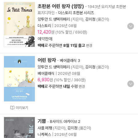
초판본 어린 왕자 (양장)
- 1943년 오리지널 초판본
표지디자인
-
더스토리 초판본 시리즈
앙투안 드 생텍쥐페리
(지은이),
김미정
(옮긴이)
더스토리
|
2026년 08월
12,420
원 (10% 할인 / 690원)
예약판매
택배
로 주문하면
8월 11일 출고
변경
어린 왕자
-
베어클래식 3
앙투안 드 생텍쥐페리
(지은이),
김미정
(옮긴이)
베어클래식
|
2026년 08월
6,930
원 (10% 할인 / 380원)
택배
로 주문하면
내일
수령
변경
미리보기
기쁨
-
B사이드 아카이브 2
샤를 페팽
(지은이),
김미정
(옮긴이)
니케북스
|
2026년 06월