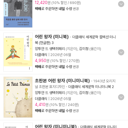
12,420
원 (10% 할인 / 690원)
택배
로 주문하면
내일
수령
변경
어린 왕자 (미니북)
-
더클래식 세계문학 컬렉션 미니
북 (한글판) 3
앙투안 드 생텍쥐페리
(지은이),
김미정
(옮긴이)
더클래식
|
2026년 06월
4,950
원 (10% 할인 / 270원)
택배
로 주문하면
내일
수령
변경
초판본 어린 왕자 (미니미니북)
- 1943년 오리지
널 초판본 표지디자인
-
더클래식 세계문학 미니미니북 2
앙투안 드 생텍쥐페리
(지은이),
김미정
(옮긴이)
더클래식
|
2026년 05월
4,410
원 (10% 할인 / 240원)
택배
로 주문하면
내일
수령
변경
어린 왕자 (미니미니북)
-
더클래식 세계문학 미니미