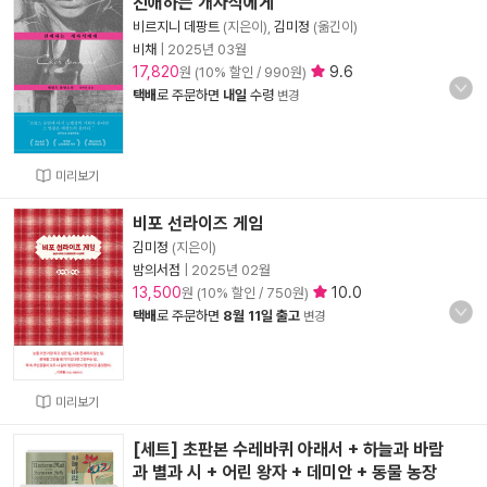
친애하는 개자식에게
비르지니 데팡트
(지은이),
김미정
(옮긴이)
비채
|
2025년 03월
17,820
9.6
원 (10% 할인 / 990원)
택배
로 주문하면
내일
수령
변경
미리보기
비포 선라이즈 게임
김미정
(지은이)
밤의서점
|
2025년 02월
13,500
10.0
원 (10% 할인 / 750원)
택배
로 주문하면
8월 11일 출고
변경
미리보기
[세트] 초판본 수레바퀴 아래서 + 하늘과 바람
과 별과 시 + 어린 왕자 + 데미안 + 동물 농장