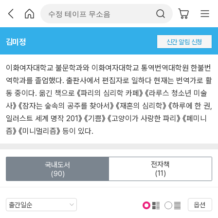
김미정
신간 알림 신청
이화여자대학교 불문학과와 이화여자대학교 통역번역대학원 한불번
역학과를 졸업했다. 출판사에서 편집자로 일하다 현재는 번역가로 활
동 중이다. 옮긴 책으로 《파리의 심리학 카페》 《라루스 청소년 미술
사》 《잠자는 숲속의 공주를 찾아서》 《재혼의 심리학》 《하루에 한 권,
일러스트 세계 명작 201》 《기쁨》 《고양이가 사랑한 파리》 《페미니
즘》 《미니멀리즘》 등이 있다.
전자책
국내도서
(11)
(90)
옵션
표지 보기
표지 안보기