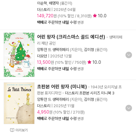
이순학
,
배명자
(옮긴이)
더스토리
|
2026년 04월
149,720
10.0
원 (10% 할인 / 8,310원)
택배
로 주문하면
내일
수령
변경
어린 왕자 (크리스마스 골드 에디션)
- 생텍쥐페
리 재단 공인
앙투안 드 생텍쥐페리
(지은이),
김미정
(옮긴이)
더모던
|
2025년 12월
13,500
10.0
원 (10% 할인 / 750원)
택배
로 주문하면
내일
수령
변경
초판본 어린 왕자 (미니북)
- 1943년 오리지널 초
판본 표지디자인
-
더스토리 초판본 시리즈 미니북 3
앙투안 드 생텍쥐페리
(지은이),
김미정
(옮긴이)
더스토리
|
2025년 11월
4,950
원 (10% 할인 / 270원)
택배
로 주문하면
내일
수령
변경
미리보기