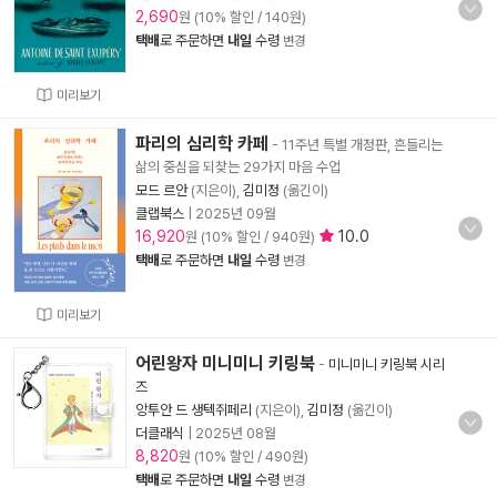
2,690
원 (10% 할인 / 140원)
택배
로 주문하면
내일
수령
변경
미리보기
파리의 심리학 카페
- 11주년 특별 개정판, 흔들리는
삶의 중심을 되찾는 29가지 마음 수업
모드 르안
(지은이),
김미정
(옮긴이)
클랩북스
|
2025년 09월
16,920
10.0
원 (10% 할인 / 940원)
택배
로 주문하면
내일
수령
변경
미리보기
어린왕자 미니미니 키링북
-
미니미니 키링북 시리
즈
앙투안 드 생텍쥐페리
(지은이),
김미정
(옮긴이)
더클래식
|
2025년 08월
8,820
원 (10% 할인 / 490원)
택배
로 주문하면
내일
수령
변경