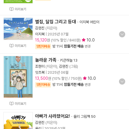
미리보기
별집, 달집 그리고 등대
-
이지북 어린이
김완진
(지은이)
이지북
|
2025년 07월
15,120
10.0
원 (10% 할인 / 840원)
미리보기
밤 11시
잠들기전 배송
양탄자배송
변경
놀라운 가족
-
키큰하늘 13
조현미
(지은이),
김완진
(그림)
잇츠북
|
2025년 06월
13,500
10.0
원 (10% 할인 / 750원)
밤 11시
잠들기전 배송
양탄자배송
변경
미리보기
아빠가 사라졌어요!
-
올리 그림책 50
김완진
(지은이)
올리
|
2025년 02월