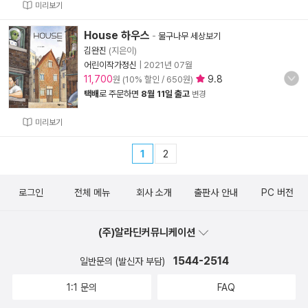
미리보기
House 하우스
-
물구나무 세상보기
김완진
(지은이)
어린이작가정신
|
2021년 07월
11,700
9.8
원 (10% 할인 / 650원)
택배
로 주문하면
8월 11일 출고
변경
미리보기
1
2
로그인
전체 메뉴
회사 소개
출판사 안내
PC 버전
(주)알라딘커뮤니케이션
1544-2514
일반문의 (발신자 부담)
1:1 문의
FAQ