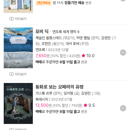
밤 11시
잠들기전 배송
양탄자배송
변경
미리보기
모비 딕
-
연초록 세계 명작 9
캐슬린 올름스테드
(엮은이),
허먼 멜빌
(원작),
김완진
(그
림),
조현진
(옮긴이),
아서 포버
(추천)
연초록
|
2023년 12월
7,650
10.0
원 (10% 할인 / 420원)
택배
로 주문하면
8월 11일 출고
변경
미리보기
동화로 보는 오페라의 유령
가스통 르루
(원작),
임지형
(글),
김완진
(그림)
북레시피
|
2023년 07월
13,500
9.5
원 (10% 할인 / 750원)
택배
로 주문하면
8월 11일 출고
변경
미리보기