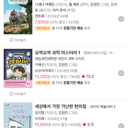
디애나 맥패든
(지은이),
쥘 베른
(원작),
김완진
(그림),
신지
호
(옮긴이),
아서 포버
(추천)
연초록
|
2024년 09월
7,650
원 (10% 할인 / 420원)
밤 11시
잠들기전 배송
양탄자배송
변경
미리보기
오싹오싹 과학 미스터리 1
- 뱀파이어의 비밀 : 피
-
국립과천과학관 어린이 과학 시리즈
이혜선
(지은이),
김완진
(그림)
상상아카데미
|
2024년 06월
13,320
10.0
원 (10% 할인 / 740원)
밤 11시
잠들기전 배송
양탄자배송
변경
미리보기
세상에서 가장 가난한 편의점
-
샤미의 책놀이터 3
임지형
(지은이),
김완진
(그림)
이지북
|
2024년 01월
10,800
9.9
원 (10% 할인 / 600원)