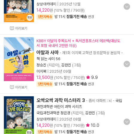
상상아카데미
|
2025년 12월
14,220
원 (10% 할인 / 790원)
밤 11시
잠들기전 배송
양탄자배송
변경
미리보기
KBBY 이달의 주목도서 + 독서진흥포스터 에코백(대상도
서 포함 국내서 2만원 이상)
아말과 사마
- 제1회 이지북 고학년 장르문학상 본심작
-
책 읽는 샤미 56
정승진
(지은이),
김완진
(그림)
이지북
|
2025년 09월
13,500
9.9
원 (10% 할인 / 750원)
밤 11시
잠들기전 배송
양탄자배송
변경
미리보기
오싹오싹 과학 미스터리 3
- 좀비 아파트 : 뇌
-
국립
과천과학관 어린이 과학 시리즈
국립과천과학관 정은경
(지은이),
김완진
(그림)
상상아카데미
|
2025년 08월
14,220
10.0
원 (10% 할인 / 790원)
밤 11시
잠들기전 배송
양탄자배송
변경