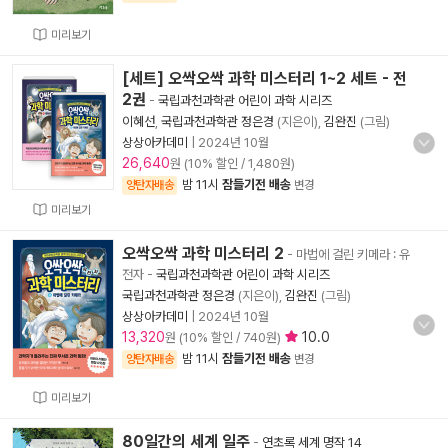
미리보기
[세트] 오싹오싹 과학 미스터리 1~2 세트 - 전
2권
-
국립과천과학관 어린이 과학 시리즈
이혜선
,
국립과천과학관 정은경
(지은이),
김완진
(그림)
상상아카데미
|
2024년 10월
26,640
원 (10% 할인 / 1,480원)
밤 11시
잠들기전 배송
양탄자배송
변경
미리보기
오싹오싹 과학 미스터리 2
- 마법에 걸린 키메라 : 유
전자
-
국립과천과학관 어린이 과학 시리즈
국립과천과학관 정은경
(지은이),
김완진
(그림)
상상아카데미
|
2024년 10월
13,320
10.0
원 (10% 할인 / 740원)
밤 11시
잠들기전 배송
양탄자배송
변경
미리보기
80일간의 세계 일주
-
연초록 세계 명작 14