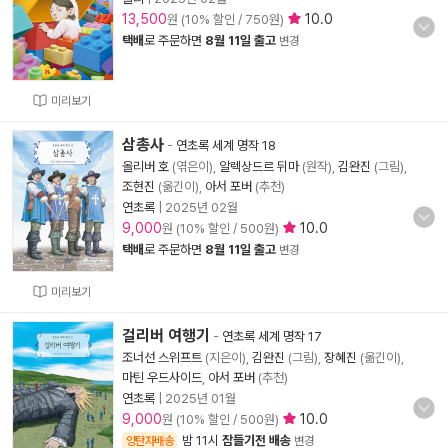
13,500
10.0
원 (10% 할인 / 750원)
택배
로 주문하면
8월 11일 출고
변경
미리보기
삼총사
-
연초록 세계 명작 18
올리버 호
(엮은이),
알렉상드르 뒤마
(원작),
김완진
(그림),
조현진
(옮긴이),
아서 포버
(추천)
연초록
|
2025년 02월
9,000
10.0
원 (10% 할인 / 500원)
택배
로 주문하면
8월 11일 출고
변경
미리보기
걸리버 여행기
-
연초록 세계 명작 17
조너선 스위프트
(지은이),
김완진
(그림),
장혜진
(옮긴이),
마틴 우드사이드
,
아서 포버
(추천)
연초록
|
2025년 01월
9,000
10.0
원 (10% 할인 / 500원)
밤 11시
잠들기전 배송
양탄자배송
변경