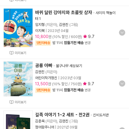
바퀴 달린 강아지와 초콜릿 상자
-
샤미의 책놀이
터 1
임지형
(지은이),
김완진
(그림)
이지북
|
2023년 04월
10,800
9.7
원 (10% 할인 / 600원)
밤 11시
잠들기전 배송
양탄자배송
변경
미리보기
공룡 아빠
-
물구나무 세상보기
김완진
(지은이)
어린이작가정신
|
2023년 03월
13,500
9.7
원 (10% 할인 / 750원)
밤 11시
잠들기전 배송
양탄자배송
변경
미리보기
길족 이야기 1~2 세트 - 전2권
-
신비도서관
김춘옥
(지은이),
김완진
(그림)
청어람주니어
|
2021년 09월