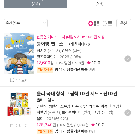
(23)
(44)
옵션
표지 보기
표지 안보기
산뜻한 미니 토트백 (대상도서 15,000원 이상)
붕어빵 연구소
-
그래 책이야 76
임지형
(지은이),
김완진
(그림)
잇츠북어린이
|
2026년 05월
12,600
10.0
원 (10% 할인 / 700원)
밤 11시
잠들기전 배송
양탄자배송
변경
미리보기
올리 국내 창작 그림책 10권 세트 - 전10권
-
올리 그림책
김완진
,
정현진
,
조수경
,
미우
,
강산
,
박병주
,
이동연
,
백경희
,
이현영
(지은이),
브러쉬씨어터
(원작),
이경국
(그림)
올리
|
2026년 02월
129,240
10.0
원 (10% 할인 / 7,180원)
미리보기
밤 11시
잠들기전 배송
양탄자배송
변경