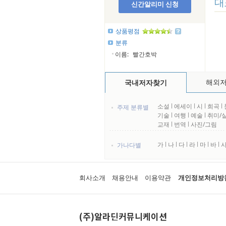
대
신간알리미 신청
상품평점
분류
이름:
빨간호박
해외
국내저자찾기
소설
l
에세이
l
시
l
희곡
l
주제 분류별
기술
l
여행
l
예술
l
취미/
교재
l
번역
l
사진/그림
가
l
나
l
다
l
라
l
마
l
바
l
가나다별
회사소개
채용안내
이용약관
개인정보처리방
(주)알라딘커뮤니케이션