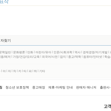
표작
저자찾기
문학일반
l
문화평론
l
만화
l
어린이/유아
l
인문/사회과학
l
역사
l
경제경영/자기계발
l
실용/레저
l
가정/건강/요리/교육
l
외국어/사전
l
잡지
l
종교/역학
l
컴퓨터/인터넷
l
학습
사
l
아
l
자
l
차
l
카
l
타
l
파
l
하
l
기타
침
청소년 보호정책
중고매장
제휴·마케팅 안내
판매자 매니저
출판사·
고객