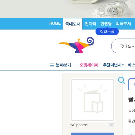
HOME
전자책
만권당
외국도서
국내도서
첫달무료
국내도
분야보기
오뒷세이아
추천마법사
베
빨
글
출간
1
/0 photos