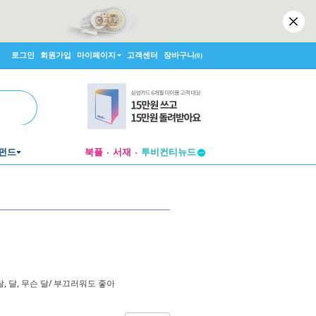
로그인
회원가입
마이페이지
고객센터
장바구니
(0)
펀드
북플
서재
투비컨티뉴드
창작플랫폼
투비컨티뉴드
달, 달, 무슨 달/ 부끄러워도 좋아