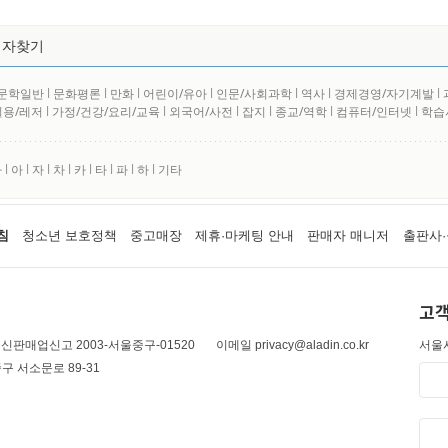
저자찾기
문학일반
l
문화평론
l
만화
l
어린이/유아
l
인문/사회과학
l
역사
l
경제경영/자기계발
l
실용/레저
l
가정/건강/요리/교육
l
외국어/사전
l
잡지
l
종교/역학
l
컴퓨터/인터넷
l
학습
사
l
아
l
자
l
차
l
카
l
타
l
파
l
하
l
기타
침
청소년 보호정책
중고매장
제휴·마케팅 안내
판매자 매니저
출판사·
고객
신판매업신고 2003-서울중구-01520
이메일 privacy@aladin.co.kr
서울시
구 서소문로 89-31