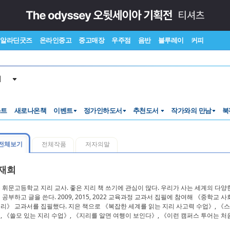
알라딘굿즈
온라인중고
중고매장
우주점
음반
블루레이
커피
서
스트
새로나온책
이벤트
정가인하도서
추천도서
작가와의 만남
북
전체보기
전체작품
저자의말
재희
 휘문고등학교 지리 교사. 좋은 지리 책 쓰기에 관심이 많다. 우리가 사는 세계의 다
 공부하고 글을 쓴다. 2009, 2015, 2022 교육과정 교과서 집필에 참여해 《중학교 
리》 교과서를 집필했다. 지은 책으로 《복잡한 세계를 읽는 지리 사고력 수업》, 《스
, 《쓸모 있는 지리 수업》, 《지리를 알면 여행이 보인다》, 《이런 캠퍼스 투어는 