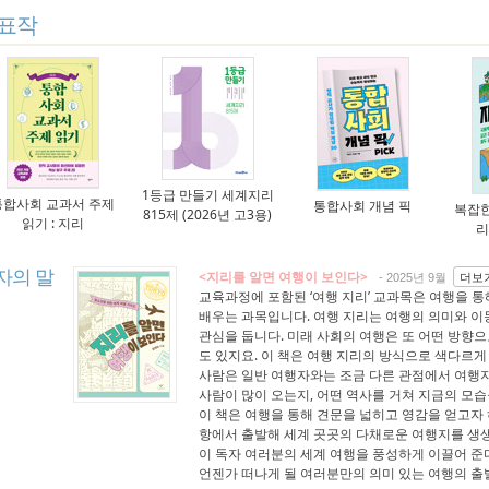
표작
1등급 만들기 세계지리
통합사회 교과서 주제
통합사회 개념 픽
복잡한
815제 (2026년 고3용)
읽기 : 지리
리
자의 말
<지리를 알면 여행이 보인다>
더보
- 2025년 9월
교육과정에 포함된 ‘여행 지리’ 교과목은 여행을 
배우는 과목입니다. 여행 지리는 여행의 의미와 이
관심을 둡니다. 미래 사회의 여행은 또 어떤 방향으
도 있지요. 이 책은 여행 지리의 방식으로 색다르
사람은 일반 여행자와는 조금 다른 관점에서 여행지
사람이 많이 오는지, 어떤 역사를 거쳐 지금의 모습
이 책은 여행을 통해 견문을 넓히고 영감을 얻고자 
항에서 출발해 세계 곳곳의 다채로운 여행지를 생생
이 독자 여러분의 세계 여행을 풍성하게 이끌어 준다
언젠가 떠나게 될 여러분만의 의미 있는 여행의 출