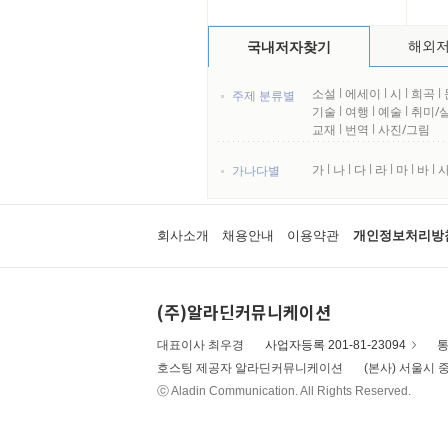
해외
국내저자찾기
소설
l
에세이
l
시
l
희곡
l
주제 분류별
기술
l
여행
l
예술
l
취미/
교재
l
번역
l
사진/그림
가
l
나
l
다
l
라
l
마
l
바
l
가나다별
회사소개
채용안내
이용약관
개인정보처리방
(주)알라딘커뮤니케이션
대표이사 최우경
사업자등록 201-81-23094
통
호스팅 제공자 알라딘커뮤니케이션
(본사) 서울시 중
ⓒ Aladin Communication. All Rights Reserved.