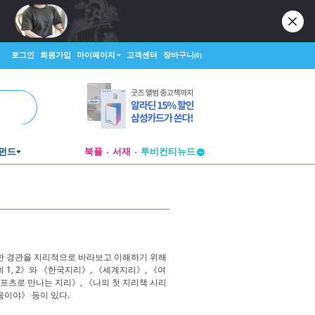
로그인
회원가입
마이페이지
고객센터
장바구니
(0)
펀드
북플
서재
투비컨티뉴드
창작플랫폼
투비컨티뉴드
양한 경관을 지리적으로 바라보고 이해하기 위해
사회 1, 2》와 《한국지리》, 《세계지리》, 《여
포츠로 만나는 지리》, 《나의 첫 지리책 시리
처음이야》 등이 있다.