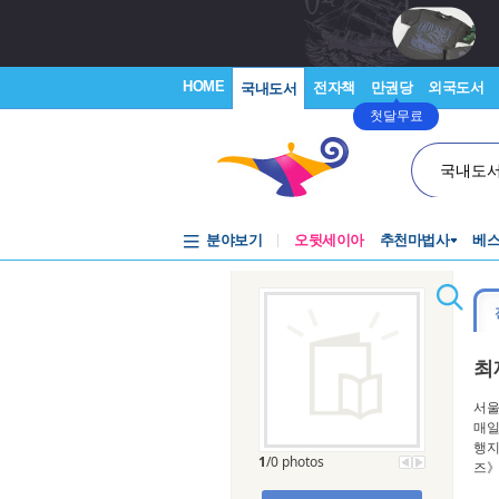
HOME
전자책
만권당
외국도서
국내도서
첫달무료
국내도
분야보기
오뒷세이아
추천마법사
베
최
서울
매일
행지
1
/0 photos
즈》