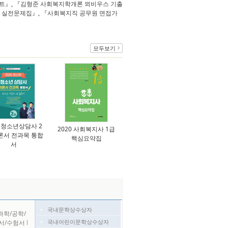
노트』, 『김형준 사회복지학개론 뫼비우스 기출
 실전문제집』, 『사회복지직 공무원 면접가
모두보기
6 청소년상담사 2
2020 사회복지사 1급
론서 전과목 통합
핵심요약집
서
국내문학상수상자
과학/공학/
국내어린이문학상수상자
서/수험서
l