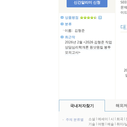
신간알리미 신청
SE
문제
이드
상품평점
분류
대
이름:
김형준
최근작
2026년 2월 <
2026 김형준 직업
상담심리학개론 원샷원킬 봉투
모의고사
>
2
해외
국내저자찾기
소설
l
에세이
l
시
l
희곡
l
주제 분류별
기술
l
여행
l
예술
l
취미/