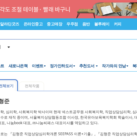
알라딘굿즈
온라인중고
중고매장
우주점
음반
블루레이
커피
서
스트
새로나온책
이벤트
정가인하도서
추천도서
작가와의 만남
북
전체보기
전체작품
형준
학, 심리학, 사회복지학 박사이며 현재 넥스트공무원 사회복지학, 직업상담심리학, 심리
수로 재직 중이며, 서울복지상담협동조합 이사장, 한국유아보육복지학회 학술이사, 
대표, 나눔book 대표, ㈜나눔씨패스 대표이사를 역임하고 있다.
로는 『김형준 직업상담심리학개론 SEEPASS 이론+기출』, 『김형준 직업상담심리