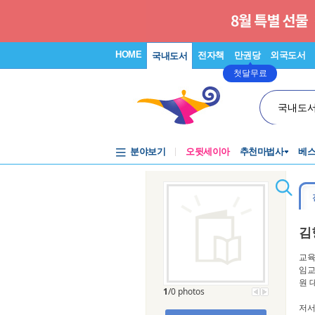
HOME
전자책
만권당
외국도서
국내도서
첫달무료
국내도
분야보기
오뒷세이아
추천마법사
베
김
교육
임교
원 
1
/0 photos
저서