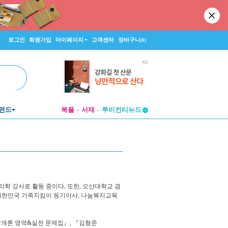
로그인
회원가입
마이페이지
고객센터
장바구니
(0)
펀드
북플
서재
투비컨티뉴드
창작플랫폼
투비컨티뉴드
학 강사로 활동 중이다. 또한, 오산대학교 겸
대한민국 가족지킴이 등기이사, 나눔복지교육
학개론 영역&실전 문제집』, 『김형준