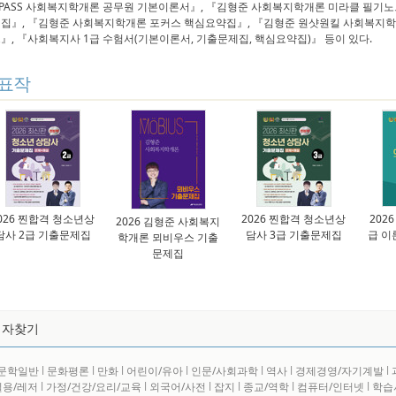
EPASS 사회복지학개론 공무원 기본이론서』, 『김형준 사회복지학개론 미라클 필기
집』, 『김형준 사회복지학개론 포커스 핵심요약집』, 『김형준 원샷원킬 사회복지학
』, 『사회복지사 1급 수험서(기본이론서, 기출문제집, 핵심요약집)』 등이 있다.
표작
026 찐합격 청소년상
2026 찐합격 청소년상
202
2026 김형준 사회복지
담사 2급 기출문제집
담사 3급 기출문제집
급 이
학개론 뫼비우스 기출
문제집
저자찾기
문학일반
l
문화평론
l
만화
l
어린이/유아
l
인문/사회과학
l
역사
l
경제경영/자기계발
l
실용/레저
l
가정/건강/요리/교육
l
외국어/사전
l
잡지
l
종교/역학
l
컴퓨터/인터넷
l
학습