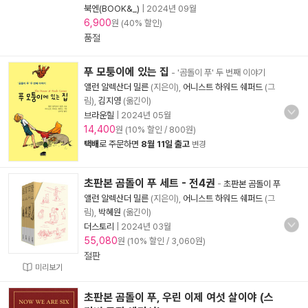
북엔(BOOK&_)
|
2024년 09월
6,900
원 (40% 할인)
품절
푸 모퉁이에 있는 집
- '곰돌이 푸' 두 번째 이야기
앨런 알렉산더 밀른
(지은이),
어니스트 하워드 쉐퍼드
(그
림),
김지영
(옮긴이)
브라운힐
|
2024년 05월
14,400
원 (10% 할인 / 800원)
택배
로 주문하면
8월 11일 출고
변경
초판본 곰돌이 푸 세트 - 전4권
-
초판본 곰돌이 푸
앨런 알렉산더 밀른
(지은이),
어니스트 하워드 쉐퍼드
(그
림),
박혜원
(옮긴이)
더스토리
|
2024년 03월
55,080
원 (10% 할인 / 3,060원)
절판
미리보기
초판본 곰돌이 푸, 우린 이제 여섯 살이야 (스