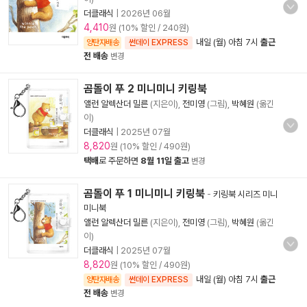
더클래식
|
2026년 06월
4,410
원 (10% 할인 / 240원)
내일 (월) 아침 7시
출근
양탄자배송
썬데이 EXPRESS
전 배송
변경
곰돌이 푸 2 미니미니 키링북
앨런 알렉산더 밀른
(지은이),
전미영
(그림),
박혜원
(옮긴
이)
더클래식
|
2025년 07월
8,820
원 (10% 할인 / 490원)
택배
로 주문하면
8월 11일 출고
변경
곰돌이 푸 1 미니미니 키링북
-
키링북 시리즈 미니
미니북
앨런 알렉산더 밀른
(지은이),
전미영
(그림),
박혜원
(옮긴
이)
더클래식
|
2025년 07월
8,820
원 (10% 할인 / 490원)
내일 (월) 아침 7시
출근
양탄자배송
썬데이 EXPRESS
전 배송
변경