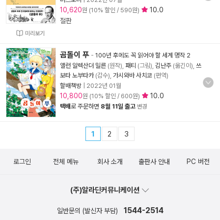
10,620
10.0
원 (10% 할인 / 590원)
절판
미리보기
곰돌이 푸
-
100년 후에도 꼭 읽어야 할 세계 명작 2
앨런 알렉산더 밀른
(원작),
패티
(그림),
김난주
(옮긴이),
쓰
보타 노부타카
(감수),
가시와바 사치코
(편역)
할배책방
|
2022년 01월
10,800
10.0
원 (10% 할인 / 600원)
택배
로 주문하면
8월 11일 출고
변경
1
2
3
로그인
전체 메뉴
회사 소개
출판사 안내
PC 버전
(주)알라딘커뮤니케이션
1544-2514
일반문의 (발신자 부담)