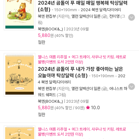
2024년 곰돌이 푸 매일 매일 행복해 탁상달력
(소형)
- 150*190mm
-
2024 북엔 달력/다이어리
북엔 편집부
(지은이),
앨런 알렉산더 밀른
(글),
전미영
(그
림)
북엔(BOOK&_)
|
2023년 09월
5,880
원 (40% 할인)
절판
웰니스 여름 리추얼 + 에그 트레이. 사우나 빗 키링. 레트로
물병(이벤트 도서 2만원 이상)
2024년 곰돌이 푸 내가 가장 좋아하는 날은
오늘이야 탁상달력 (소형)
- 150*190mm
-
202
4 북엔 달력/다이어리
북엔 편집부
(지은이),
앨런 알렉산더 밀른
(글),
어니스트 하
워드 쉐퍼드
(그림)
북엔(BOOK&_)
|
2023년 09월
5,880
10.0
원 (40% 할인 / 90원)
절판
웰니스 여름 리추얼 + 에그 트레이. 사우나 빗 키링. 레트로
물병(이벤트 도서 2만원 이상)