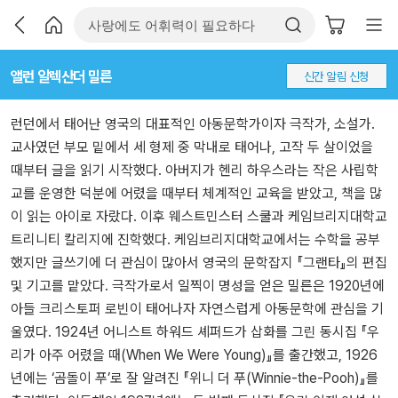
앨런 알렉산더 밀른
신간 알림 신청
런던에서 태어난 영국의 대표적인 아동문학가이자 극작가, 소설가.
교사였던 부모 밑에서 세 형제 중 막내로 태어나, 고작 두 살이었을
때부터 글을 읽기 시작했다. 아버지가 헨리 하우스라는 작은 사립학
교를 운영한 덕분에 어렸을 때부터 체계적인 교육을 받았고, 책을 많
이 읽는 아이로 자랐다. 이후 웨스트민스터 스쿨과 케임브리지대학교
트리니티 칼리지에 진학했다. 케임브리지대학교에서는 수학을 공부
했지만 글쓰기에 더 관심이 많아서 영국의 문학잡지 『그랜타』의 편집
및 기고를 맡았다. 극작가로서 일찍이 명성을 얻은 밀른은 1920년에
아들 크리스토퍼 로빈이 태어나자 자연스럽게 아동문학에 관심을 기
울였다. 1924년 어니스트 하워드 셰퍼드가 삽화를 그린 동시집 『우
리가 아주 어렸을 때(When We Were Young)』를 출간했고, 1926
년에는 ‘곰돌이 푸’로 잘 알려진 『위니 더 푸(Winnie-the-Pooh)』를