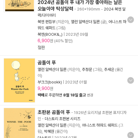
2024년 곰돌이 푸 내가 가장 좋아하는 날은
오늘이야 탁상달력
- 260*190mm
-
2024 북엔 달
력/다이어리
북엔 편집부
(지은이),
앨런 알렉산더 밀른
(글),
어니스트 하
워드 쉐퍼드
(그림)
북엔(BOOK&_)
|
2023년 09월
6,900
원 (40% 할인)
절판
곰돌이 푸
앨런 알렉산더 밀른
(지은이),
추정문
(그림),
추세은
(옮긴
이)
부크크(bookk)
|
2023년 01월
9,900
원
택배
로 주문하면
8월 18일 출고
변경
초판본 곰돌이 푸
- 1926년 오리지널 초판본 표지디자
인
-
더스토리 초판본 시리즈
앨런 알렉산더 밀른
(지은이),
어니스트 하워드 쉐퍼드
(그
림),
박혜원
(옮긴이)
더스토리
|
2022년 07월