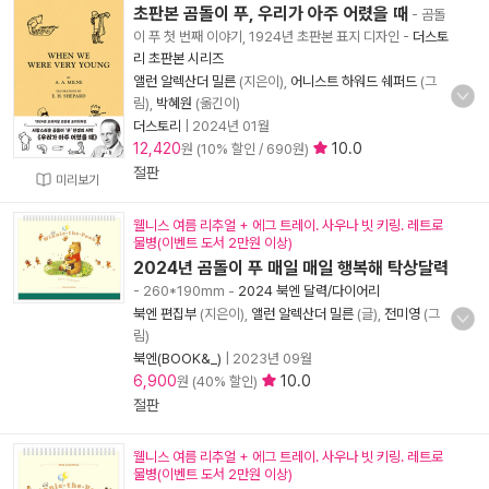
초판본 곰돌이 푸, 우리가 아주 어렸을 때
- 곰돌
이 푸 첫 번째 이야기, 1924년 초판본 표지 디자인
-
더스토
리 초판본 시리즈
앨런 알렉산더 밀른
(지은이),
어니스트 하워드 쉐퍼드
(그
림),
박혜원
(옮긴이)
더스토리
|
2024년 01월
12,420
10.0
원 (10% 할인 / 690원)
절판
미리보기
웰니스 여름 리추얼 + 에그 트레이. 사우나 빗 키링. 레트로
물병(이벤트 도서 2만원 이상)
2024년 곰돌이 푸 매일 매일 행복해 탁상달력
- 260*190mm
-
2024 북엔 달력/다이어리
북엔 편집부
(지은이),
앨런 알렉산더 밀른
(글),
전미영
(그
림)
북엔(BOOK&_)
|
2023년 09월
6,900
10.0
원 (40% 할인)
절판
웰니스 여름 리추얼 + 에그 트레이. 사우나 빗 키링. 레트로
물병(이벤트 도서 2만원 이상)