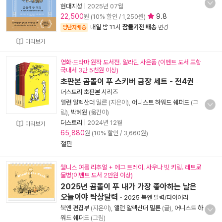
현대지성
|
2025년 07월
22,500
9.8
원 (10% 할인 / 1,250원)
내일 밤 11시
잠들기전 배송
양탄자배송
변경
미리보기
영화·드라마 원작 도서전. 알라딘 사은품 (이벤트 도서 포함
국내서 3만 5천원 이상)
초판본 곰돌이 푸 스키버 금장 세트 - 전4권
-
더스토리 초판본 시리즈
앨런 알렉산더 밀른
(지은이),
어니스트 하워드 쉐퍼드
(그
림),
박혜원
(옮긴이)
더스토리
|
2024년 12월
미리보기
65,880
원 (10% 할인 / 3,660원)
절판
웰니스 여름 리추얼 + 에그 트레이. 사우나 빗 키링. 레트로
물병(이벤트 도서 2만원 이상)
2025년 곰돌이 푸 내가 가장 좋아하는 날은
오늘이야 탁상달력
-
2025 북엔 달력/다이어리
북엔 편집부
(지은이),
앨런 알렉산더 밀른
(글),
어니스트 하
워드 쉐퍼드
(그림)