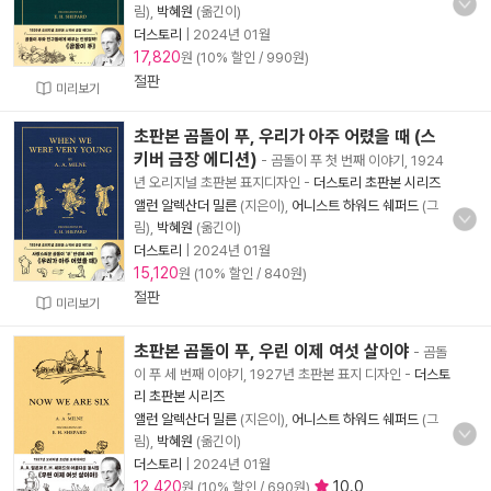
림),
박혜원
(옮긴이)
더스토리
|
2024년 01월
17,820
원 (10% 할인 / 990원)
절판
미리보기
초판본 곰돌이 푸, 우리가 아주 어렸을 때 (스
키버 금장 에디션)
- 곰돌이 푸 첫 번째 이야기, 1924
년 오리지널 초판본 표지디자인
-
더스토리 초판본 시리즈
앨런 알렉산더 밀른
(지은이),
어니스트 하워드 쉐퍼드
(그
림),
박혜원
(옮긴이)
더스토리
|
2024년 01월
15,120
원 (10% 할인 / 840원)
절판
미리보기
초판본 곰돌이 푸, 우린 이제 여섯 살이야
- 곰돌
이 푸 세 번째 이야기, 1927년 초판본 표지 디자인
-
더스토
리 초판본 시리즈
앨런 알렉산더 밀른
(지은이),
어니스트 하워드 쉐퍼드
(그
림),
박혜원
(옮긴이)
더스토리
|
2024년 01월
12,420
10.0
원 (10% 할인 / 690원)