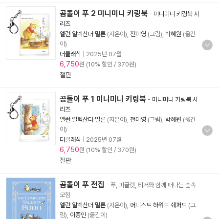
곰돌이 푸 2 미니미니 키링북
-
미니미니 키링북 시
리즈
앨런 알렉산더 밀른
(지은이),
전미영
(그림),
박혜원
(옮긴
이)
더클래식
|
2025년 07월
6,750
원 (10% 할인 / 370원)
절판
곰돌이 푸 1 미니미니 키링북
-
미니미니 키링북 시
리즈
앨런 알렉산더 밀른
(지은이),
전미영
(그림),
박혜원
(옮긴
이)
더클래식
|
2025년 07월
6,750
원 (10% 할인 / 370원)
절판
곰돌이 푸 전집
- 푸, 피글렛, 티거와 함께 떠나는 숲속
모험
앨런 알렉산더 밀른
(지은이),
어니스트 하워드 쉐퍼드
(그
림),
이종인
(옮긴이)