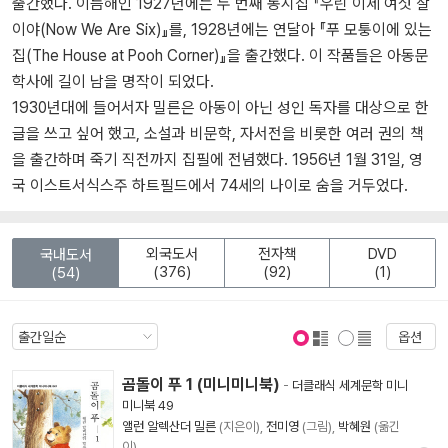
출간했다. 이듬해인 1927년에는 두 번째 동시집 『우린 이제 여섯 살
이야(Now We Are Six)』를, 1928년에는 연달아 『푸 모퉁이에 있는
집(The House at Pooh Corner)』을 출간했다. 이 작품들은 아동문
학사에 길이 남을 명작이 되었다.
1930년대에 들어서자 밀른은 아동이 아닌 성인 독자를 대상으로 한
글을 쓰고 싶어 했고, 소설과 비문학, 자서전을 비롯한 여러 권의 책
을 출간하며 죽기 직전까지 집필에 전념했다. 1956년 1월 31일, 영
국 이스트서식스주 하트필드에서 74세의 나이로 숨을 거두었다.
외국도서
전자책
DVD
국내도서
(376)
(92)
(1)
(54)
옵션
표지 보기
표지 안보기
곰돌이 푸 1 (미니미니북)
-
더클래식 세계문학 미니
미니북 49
앨런 알렉산더 밀른
(지은이),
전미영
(그림),
박혜원
(옮긴
이)