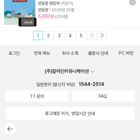
반달문 편집부
(지은이)
반달문
|
2026년 05월
5,000
원 (250원)
1
2
3
4
5
로그인
전체 메뉴
회사 소개
출판사 안내
PC 버전
(주)알라딘커뮤니케이션
1544-2514
일반문의 (발신자 부담)
1:1 문의
FAQ
중고매장 위치, 영업시간 안내
뒤로가
기