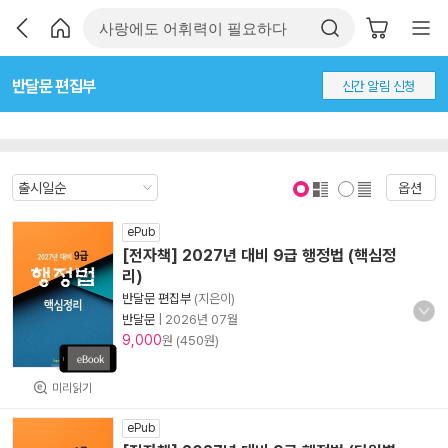
반달문 편집부
신간 알림 신청
옵션
표지 보기
표지 안보기
ePub
[전자책] 2027년 대비 9급 행정법 (핵심정
리)
반달문 편집부
(지은이)
반달문
|
2026년 07월
9,000
원 (450원)
미리읽기
ePub