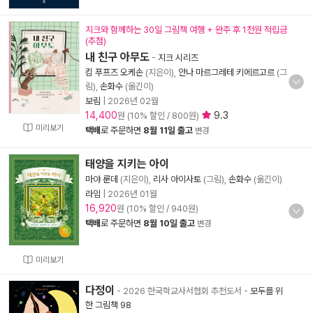
지크와 함께하는 30일 그림책 여행 + 완주 후 1천원 적립금
(추첨)
내 친구 아무도
-
지크 시리즈
킴 푸프즈 오케손
(지은이),
안나 마르그레테 키에르고르
(그
림),
손화수
(옮긴이)
보림
|
2026년 02월
14,400
9.3
원 (10% 할인 / 800원)
미리보기
택배
로 주문하면
8월 11일 출고
변경
태양을 지키는 아이
마야 룬데
(지은이),
리사 아이사토
(그림),
손화수
(옮긴이)
라임
|
2026년 01월
16,920
원 (10% 할인 / 940원)
택배
로 주문하면
8월 10일 출고
변경
미리보기
다정이
- 2026 한국학교사서협회 추천도서
-
모두를 위
한 그림책 98