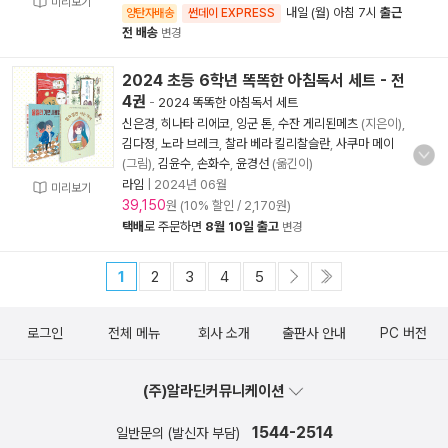
미리보기
내일 (월) 아침 7시
출근
양탄자배송
썬데이 EXPRESS
전 배송
변경
2024 초등 6학년 똑똑한 아침독서 세트 - 전
4권
-
2024 똑똑한 아침독서 세트
신은경
,
히나타 리에코
,
잉군 톤
,
수잔 게리된메츠
(지은이),
김다정
,
노라 브레크
,
찰라 베라 킬리찰슬란
,
사쿠마 메이
(그림),
김윤수
,
손화수
,
윤경선
(옮긴이)
라임
|
2024년 06월
미리보기
39,150
원 (10% 할인 / 2,170원)
택배
로 주문하면
8월 10일 출고
변경
1
2
3
4
5
로그인
전체 메뉴
회사 소개
출판사 안내
PC 버전
(주)알라딘커뮤니케이션
1544-2514
일반문의 (발신자 부담)