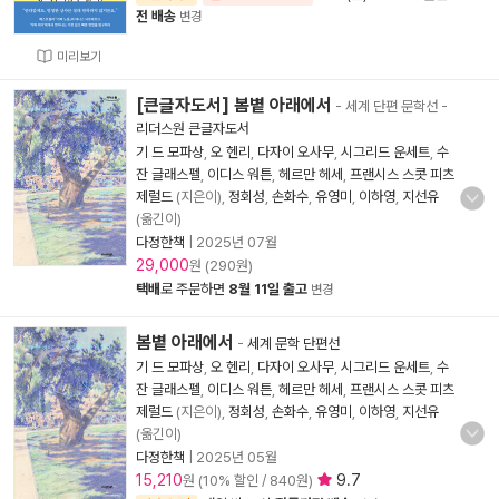
전 배송
변경
미리보기
[큰글자도서] 봄볕 아래에서
- 세계 단편 문학선
-
리더스원 큰글자도서
기 드 모파상
,
오 헨리
,
다자이 오사무
,
시그리드 운세트
,
수
잔 글래스펠
,
이디스 워튼
,
헤르만 헤세
,
프랜시스 스콧 피츠
제럴드
(지은이),
정회성
,
손화수
,
유영미
,
이하영
,
지선유
(옮긴이)
다정한책
|
2025년 07월
29,000
원 (290원)
택배
로 주문하면
8월 11일 출고
변경
봄볕 아래에서
-
세계 문학 단편선
기 드 모파상
,
오 헨리
,
다자이 오사무
,
시그리드 운세트
,
수
잔 글래스펠
,
이디스 워튼
,
헤르만 헤세
,
프랜시스 스콧 피츠
제럴드
(지은이),
정회성
,
손화수
,
유영미
,
이하영
,
지선유
(옮긴이)
다정한책
|
2025년 05월
15,210
9.7
원 (10% 할인 / 840원)