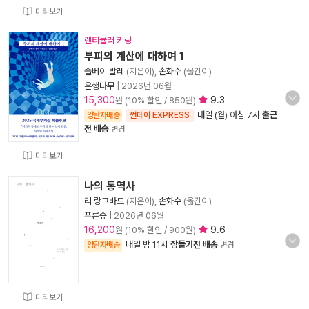
미리보기
렌티큘러 키링
부피의 계산에 대하여 1
솔베이 발레
(지은이),
손화수
(옮긴이)
은행나무
|
2026년 06월
15,300
9.3
원 (10% 할인 / 850원)
내일 (월) 아침 7시
출근
양탄자배송
썬데이 EXPRESS
전 배송
변경
미리보기
나의 통역사
리 랑그바드
(지은이),
손화수
(옮긴이)
푸른숲
|
2026년 06월
16,200
9.6
원 (10% 할인 / 900원)
내일 밤 11시
잠들기전 배송
양탄자배송
변경
미리보기