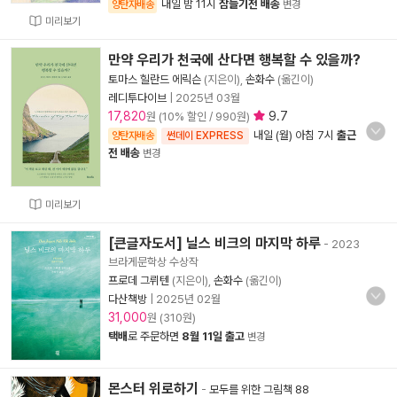
내일 밤 11시
잠들기전 배송
양탄자배송
변경
미리보기
만약 우리가 천국에 산다면 행복할 수 있을까?
토마스 힐란드 에릭슨
(지은이),
손화수
(옮긴이)
레디투다이브
|
2025년 03월
17,820
9.7
원 (10% 할인 / 990원)
내일 (월) 아침 7시
출근
양탄자배송
썬데이 EXPRESS
전 배송
변경
미리보기
[큰글자도서] 닐스 비크의 마지막 하루
- 2023
브라게문학상 수상작
프로데 그뤼텐
(지은이),
손화수
(옮긴이)
다산책방
|
2025년 02월
31,000
원 (310원)
택배
로 주문하면
8월 11일 출고
변경
몬스터 위로하기
-
모두를 위한 그림책 88