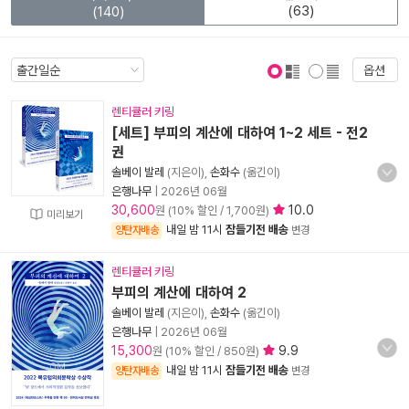
(63)
(140)
옵션
표지 보기
표지 안보기
렌티큘러 키링
[세트] 부피의 계산에 대하여 1~2 세트 - 전2
권
솔베이 발레
(지은이),
손화수
(옮긴이)
은행나무
|
2026년 06월
30,600
10.0
원 (10% 할인 / 1,700원)
미리보기
내일 밤 11시
잠들기전 배송
양탄자배송
변경
렌티큘러 키링
부피의 계산에 대하여 2
솔베이 발레
(지은이),
손화수
(옮긴이)
은행나무
|
2026년 06월
15,300
9.9
원 (10% 할인 / 850원)
내일 밤 11시
잠들기전 배송
양탄자배송
변경