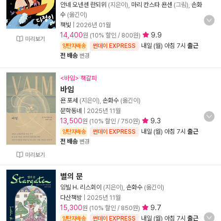
안네 오넨센 란되위
(지은이),
마리 칸스타 욘센
(그림),
손화
수
(옮긴이)
책빛
|
2026년 01월
14,400
9.9
원 (10% 할인 / 800원)
미리보기
내일 (월) 아침 7시
출근
양탄자배송
썬데이 EXPRESS
전 배송
변경
<바임> 책갈피
바임
욘 포세
(지은이),
손화수
(옮긴이)
문학동네
|
2025년 11월
13,500
9.3
원 (10% 할인 / 750원)
내일 (월) 아침 7시
출근
양탄자배송
썬데이 EXPRESS
전 배송
변경
미리보기
별의 문
잉빌 H. 리스회이
(지은이),
손화수
(옮긴이)
다산책방
|
2025년 11월
15,300
9.7
원 (10% 할인 / 850원)
내일 (월) 아침 7시
출근
양탄자배송
썬데이 EXPRESS