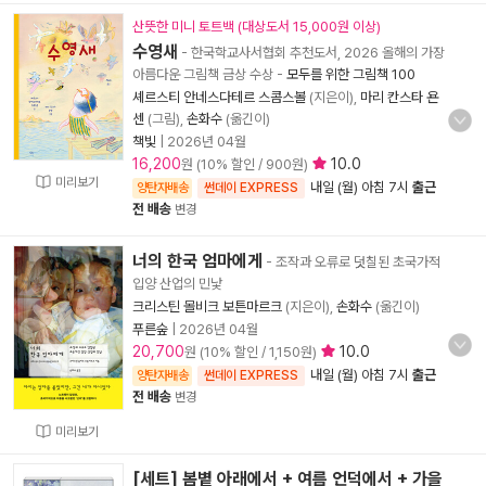
산뜻한 미니 토트백 (대상도서 15,000원 이상)
수영새
- 한국학교사서협회 추천도서, 2026 올해의 가장
아름다운 그림책 금상 수상
-
모두를 위한 그림책 100
셰르스티 안네스다테르 스콤스볼
(지은이),
마리 칸스타 욘
센
(그림),
손화수
(옮긴이)
책빛
|
2026년 04월
16,200
10.0
원 (10% 할인 / 900원)
미리보기
내일 (월) 아침 7시
출근
양탄자배송
썬데이 EXPRESS
전 배송
변경
너의 한국 엄마에게
- 조작과 오류로 덧칠된 초국가적
입양 산업의 민낯
크리스틴 몰비크 보튼마르크
(지은이),
손화수
(옮긴이)
푸른숲
|
2026년 04월
20,700
10.0
원 (10% 할인 / 1,150원)
내일 (월) 아침 7시
출근
양탄자배송
썬데이 EXPRESS
전 배송
변경
미리보기
[세트] 봄볕 아래에서 + 여름 언덕에서 + 가을