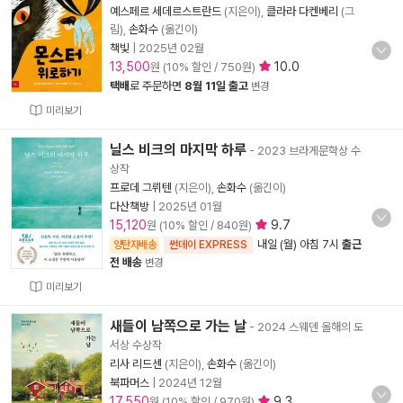
예스페르 세데르스트란드
(지은이),
클라라 다켄베리
(그
림),
손화수
(옮긴이)
책빛
|
2025년 02월
13,500
10.0
원 (10% 할인 / 750원)
택배
로 주문하면
8월 11일 출고
변경
미리보기
닐스 비크의 마지막 하루
- 2023 브라게문학상 수
상작
프로데 그뤼텐
(지은이),
손화수
(옮긴이)
다산책방
|
2025년 01월
15,120
9.7
원 (10% 할인 / 840원)
내일 (월) 아침 7시
출근
양탄자배송
썬데이 EXPRESS
전 배송
변경
미리보기
새들이 남쪽으로 가는 날
- 2024 스웨덴 올해의 도
서상 수상작
리사 리드센
(지은이),
손화수
(옮긴이)
북파머스
|
2024년 12월
17,550
9.3
원 (10% 할인 / 970원)