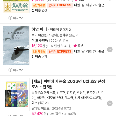
내일 (월) 아침 7시
출근
양탄자배송
썬데이 EXPRESS
전 배송
변경
미리보기
하얀 바다
-
바뢰이 연대기 2
로이 야콥센
(지은이),
손화수
(옮긴이)
잔(도서출판)
|
2024년 11월
15,120
9.6
원 (10% 할인 / 840원)
내일 (월) 아침 7시
출근
양탄자배송
썬데이 EXPRESS
전 배송
변경
미리보기
[세트] 씨앤에이 논술 2026년 6월 초3 선정
도서 - 전5권
클라우스 하게루프
,
김주현
,
황지영
,
박상기
,
방주현
(지은
이),
하민석
,
이주희
,
난다
,
심보영
,
리사 아이사토
(그림),
손
화수
(옮긴이)
알라딘 이벤트
|
2024년 07월
57,420
원 (10% 할인 / 3,180원)