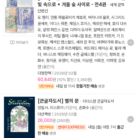
빛 속으로 + 겨울 숲 사이로 - 전4권
-
세계 문학
단편선
오 헨리
,
안톤 파블로비치 체호프
,
버지니아 울프
,
시그리드
운세트
,
이디스 워튼
,
제임스 조이스
,
헤르만 헤세
,
호리 다쓰
오
,
샬럿 퍼킨스 길먼
,
다자이 오사무
,
알렉산드르 세르게비
치 푸시킨
,
에밀 졸라
,
너새니얼 호손
,
프란츠 카프카
,
기 드
모파상
,
캐서린 맨스필드
,
세라 온 주잇
,
아쿠타가와 류노스
미리보기
케
,
프랜시스 스콧 피츠제럴드
,
에드워드 페이슨 로
,
윌라 캐
더
,
어니스트 헤밍웨이
,
수잔 글래스펠
(지은이),
정회성
,
손
화수
,
정지윤
,
유영미
,
지선유
,
이상원
,
이회진
,
이하영
,
김유
안
(옮긴이)
다정한책
|
2026년 02월
60,840
원 (10% 할인 / 3,360원)
내일 밤 11시
잠들기전 배송
양탄자배송
변경
[큰글자도서] 별의 문
-
리더스원 큰글자도서
잉빌 H. 리스회이
(지은이),
손화수
(옮긴이)
다산책방
|
2026년 02월
26,000
원 (260원)
내일 (월) 아침 7시
출근
양탄자배송
썬데이 EXPRESS
전 배송
변경