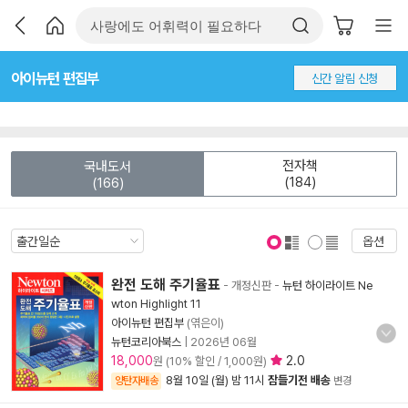
아이뉴턴 편집부
신간 알림 신청
전자책
국내도서
(184)
(166)
옵션
표지 보기
표지 안보기
완전 도해 주기율표
- 개정신판
-
뉴턴 하이라이트 Ne
wton Highlight 11
아이뉴턴 편집부
(엮은이)
뉴턴코리아북스
|
2026년 06월
18,000
2.0
원 (10% 할인 / 1,000원)
8월 10일 (월) 밤 11시
잠들기전 배송
양탄자배송
변경