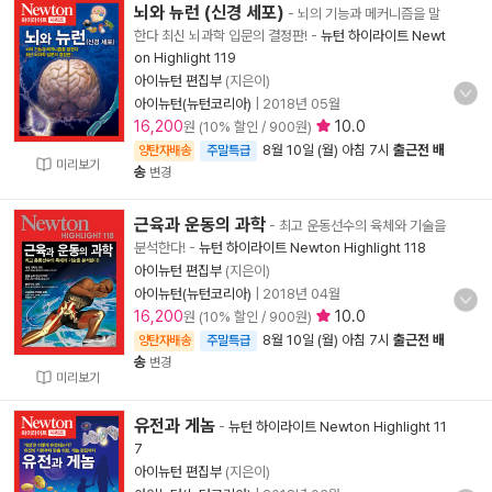
뇌와 뉴런 (신경 세포)
- 뇌의 기능과 메커니즘을 말
한다 최신 뇌과학 입문의 결정판!
-
뉴턴 하이라이트 Newt
on Highlight 119
아이뉴턴 편집부
(지은이)
아이뉴턴(뉴턴코리아)
|
2018년 05월
16,200
10.0
원 (10% 할인 / 900원)
8월 10일 (월) 아침 7시
출근전 배
양탄자배송
주말특급
미리보기
송
변경
근육과 운동의 과학
- 최고 운동선수의 육체와 기술을
분석한다!
-
뉴턴 하이라이트 Newton Highlight 118
아이뉴턴 편집부
(지은이)
아이뉴턴(뉴턴코리아)
|
2018년 04월
16,200
10.0
원 (10% 할인 / 900원)
8월 10일 (월) 아침 7시
출근전 배
양탄자배송
주말특급
송
변경
미리보기
유전과 게놈
-
뉴턴 하이라이트 Newton Highlight 11
7
아이뉴턴 편집부
(지은이)