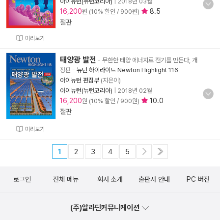
아이뉴턴(뉴턴코리아)
|
2018년 03월
16,200
8.5
원 (10% 할인 / 900원)
절판
미리보기
태양광 발전
- 무한한 태양 에너지로 전기를 만든다, 개
정판
-
뉴턴 하이라이트 Newton Highlight 116
아이뉴턴 편집부
(지은이)
아이뉴턴(뉴턴코리아)
|
2018년 02월
16,200
10.0
원 (10% 할인 / 900원)
절판
미리보기
1
2
3
4
5
로그인
전체 메뉴
회사 소개
출판사 안내
PC 버전
(주)알라딘커뮤니케이션