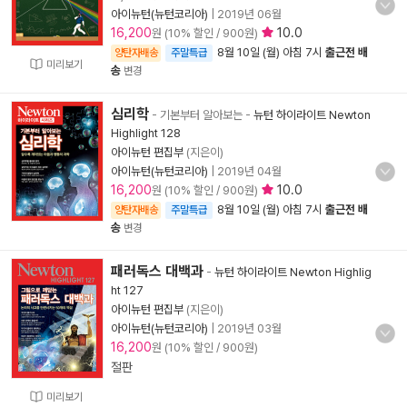
아이뉴턴(뉴턴코리아)
|
2019년 06월
16,200
10.0
원 (10% 할인 / 900원)
8월 10일 (월) 아침 7시
출근전 배
양탄자배송
주말특급
미리보기
송
변경
심리학
- 기본부터 알아보는
-
뉴턴 하이라이트 Newton
Highlight 128
아이뉴턴 편집부
(지은이)
아이뉴턴(뉴턴코리아)
|
2019년 04월
16,200
10.0
원 (10% 할인 / 900원)
8월 10일 (월) 아침 7시
출근전 배
양탄자배송
주말특급
송
변경
패러독스 대백과
-
뉴턴 하이라이트 Newton Highlig
ht 127
아이뉴턴 편집부
(지은이)
아이뉴턴(뉴턴코리아)
|
2019년 03월
16,200
원 (10% 할인 / 900원)
절판
미리보기