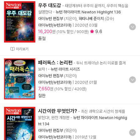
우주 대도감
- 태양계부터 우주의 끝까지, 우주의 핵심을
설명한다
-
뉴턴 하이라이트 Newton Highlight 136
아이뉴턴 편집부
(지은이),
와타나베 준이치
(감수)
아이뉴턴(뉴턴코리아)
|
2020년 03월
16,200
9.6
원 (10% 할인 / 900원)
품절
미리보기
패러독스 : 논리편
- 두뇌 트레이닝! 논리 미로를 즐겨
보자 !
-
뉴턴 라이트 시리즈
아이뉴턴 편집부
(지은이)
아이뉴턴(뉴턴코리아)
|
2020년 01월
7,650
원 (10% 할인 / 420원)
절판
시간이란 무엇인가?
- 최신 과학으로 시간의 정체를
밝힌다!, 완전 개정판
-
뉴턴 하이라이트 Newton Highlig
ht 134
아이뉴턴 편집부
(엮은이)
아이뉴턴(뉴턴코리아)
|
2019년 12월