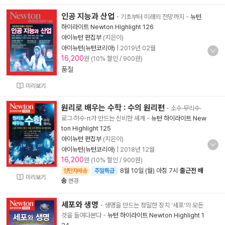
인공 지능과 산업
- 기초부터 미래의 전망까지
-
뉴턴
하이라이트 Newton Highlight 126
아이뉴턴 편집부
(지은이)
아이뉴턴(뉴턴코리아)
|
2019년 02월
16,200
원 (10% 할인 / 900원)
품절
미리보기
원리로 배우는 수학 : 수의 원리편
- 소수·무리수·
로그·허수·π가 만드는 신비한 세계
-
뉴턴 하이라이트 New
ton Highlight 125
아이뉴턴 편집부
(지은이)
아이뉴턴(뉴턴코리아)
|
2018년 12월
16,200
원 (10% 할인 / 900원)
8월 10일 (월) 아침 7시
출근전 배
양탄자배송
주말특급
미리보기
송
변경
세포와 생명
- 생명을 만드는 정밀한 장치 ‘세포’의 모든
것을 들여다본다
-
뉴턴 하이라이트 Newton Highlight 1