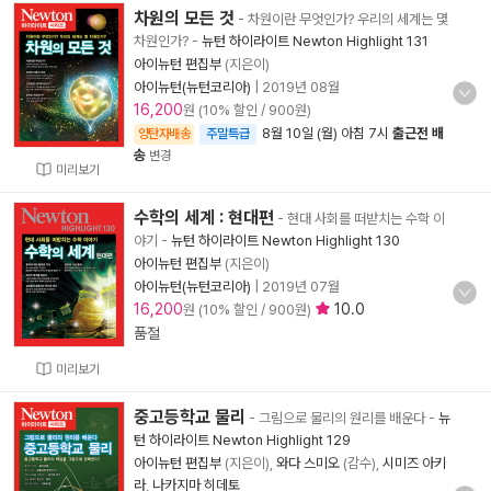
차원의 모든 것
- 차원이란 무엇인가? 우리의 세계는 몇
차원인가?
-
뉴턴 하이라이트 Newton Highlight 131
아이뉴턴 편집부
(지은이)
아이뉴턴(뉴턴코리아)
|
2019년 08월
16,200
원 (10% 할인 / 900원)
8월 10일 (월) 아침 7시
출근전 배
양탄자배송
주말특급
송
변경
미리보기
수학의 세계 : 현대편
- 현대 사회를 떠받치는 수학 이
야기
-
뉴턴 하이라이트 Newton Highlight 130
아이뉴턴 편집부
(지은이)
아이뉴턴(뉴턴코리아)
|
2019년 07월
16,200
10.0
원 (10% 할인 / 900원)
품절
미리보기
중고등학교 물리
- 그림으로 물리의 원리를 배운다
-
뉴
턴 하이라이트 Newton Highlight 129
아이뉴턴 편집부
(지은이),
와다 스미오
(감수),
시미즈 아키
라
,
나카지마 히데토