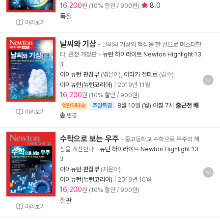
16,200
8.0
원 (10% 할인 / 900원)
품절
미리보기
날씨와 기상
- 날씨와 기상의 핵심을 한 권으로 마스터한
다, 완전 개정판
-
뉴턴 하이라이트 Newton Highlight 13
3
아이뉴턴 편집부
(엮은이),
아라키 겐타로
(감수)
아이뉴턴(뉴턴코리아)
|
2019년 11월
16,200
원 (10% 할인 / 900원)
8월 10일 (월) 아침 7시
출근전 배
양탄자배송
주말특급
미리보기
송
변경
수학으로 보는 우주
- 중고등학교 수학으로 우주의 핵
심을 계산한다
-
뉴턴 하이라이트 Newton Highlight 13
2
아이뉴턴 편집부
(지은이)
아이뉴턴(뉴턴코리아)
|
2019년 10월
16,200
원 (10% 할인 / 900원)
절판
미리보기