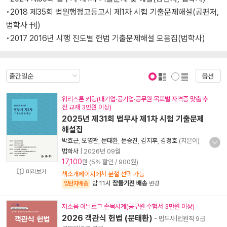
•2018 제35회 법원행정고등고시 제1차 시험 기출문제해설(공편저,
법학사 刊)
•2017 2016년 시행 진도별 헌법 기출문제해설 모음집(법학사)
옵션
표지 보기
표지 안보기
워리스톤 키링(대기업·공기업·공무원 목표별 자격증 맞춤 추
천 교재 3만원 이상)
2025년 제31회 법무사 제1차 시험 기출문제
해설집
박효근
,
오영관
,
문태환
,
문승진
,
김지후
,
김정호
(지은이)
법학사
|
2026년 09월
17,100
원 (5% 할인 / 900원)
미리보기
책소개페이지에서 분철 선택 가능
밤 11시
잠들기전 배송
양탄자배송
변경
저소음 아날로그 손목시계(공무원 수험서 3만원 이상)
2026 객관식 헌법 (문태환)
- 법무사|법원직 9급