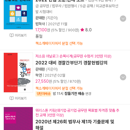
- 법원직 9급 공채 / 7
급 공무원 / 법무사 / 법원행시 / 5급 공채 / 외교관후보자선
발 시험대비
문태환
(지은이)
법학사
|
2021년 11월
17,100
8.0
원 (5% 할인 / 900원)
미리보기
품절
책소개페이지에서 분철 선택 가능
저소음 아날로그 손목시계(공무원 수험서 3만원 이상)
2022 대비 경찰간부단기 경찰헌법강의
문태환
(지은이)
학연
|
2021년 02월
27,550
원 (5% 할인 / 870원)
책소개페이지에서 분철 선택 가능
밤 11시
잠들기전 배송
양탄자배송
변경
미리보기
워리스톤 키링(대기업·공기업·공무원 목표별 자격증 맞춤 추
천 교재 3만원 이상)
2020년 제26회 법무사 제1차 기출문제 및
해설