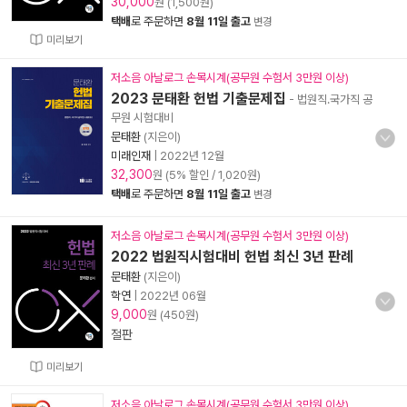
30,000
원 (1,500원)
택배
로 주문하면
8월 11일 출고
변경
미리보기
저소음 아날로그 손목시계(공무원 수험서 3만원 이상)
2023 문태환 헌법 기출문제집
- 법원직.국가직 공
무원 시험대비
문태환
(지은이)
미래인재
|
2022년 12월
32,300
원 (5% 할인 / 1,020원)
택배
로 주문하면
8월 11일 출고
변경
저소음 아날로그 손목시계(공무원 수험서 3만원 이상)
2022 법원직시험대비 헌법 최신 3년 판례
문태환
(지은이)
학연
|
2022년 06월
9,000
원 (450원)
절판
미리보기
저소음 아날로그 손목시계(공무원 수험서 3만원 이상)