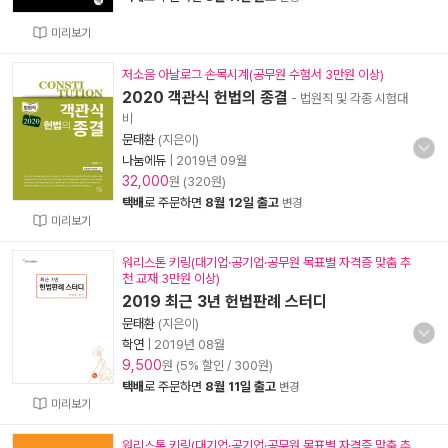
미리보기
저소음 아날로그 손목시계(공무원 수험서 3만원 이상)
2020 객관식 헌법의 종결
- 법원직 및 각종 시험대
비
문태환
(지은이)
나눔에듀
|
2019년 09월
32,000
원 (320원)
택배
로 주문하면
8월 12일 출고
변경
미리보기
워리스톤 키링(대기업·공기업·공무원 목표별 자격증 맞춤 추
천 교재 3만원 이상)
2019 최근 3년 헌법판례 스터디
문태환
(지은이)
학연
|
2019년 08월
9,500
원 (5% 할인 / 300원)
택배
로 주문하면
8월 11일 출고
변경
미리보기
워리스톤 키링(대기업·공기업·공무원 목표별 자격증 맞춤 추