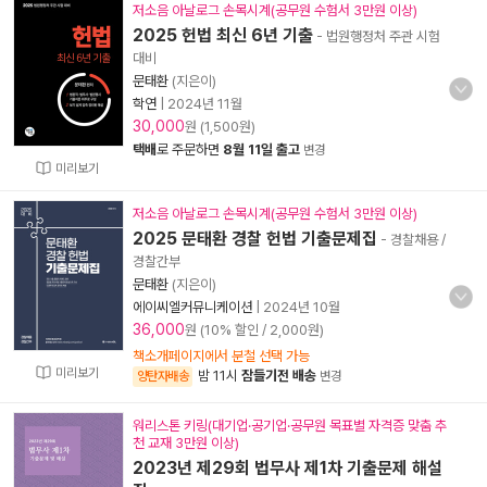
저소음 아날로그 손목시계(공무원 수험서 3만원 이상)
2025 헌법 최신 6년 기출
- 법원행정처 주관 시험
대비
문태환
(지은이)
학연
|
2024년 11월
30,000
원 (1,500원)
택배
로 주문하면
8월 11일 출고
변경
미리보기
저소음 아날로그 손목시계(공무원 수험서 3만원 이상)
2025 문태환 경찰 헌법 기출문제집
- 경찰채용 /
경찰간부
문태환
(지은이)
에이씨엘커뮤니케이션
|
2024년 10월
36,000
원 (10% 할인 / 2,000원)
책소개페이지에서 분철 선택 가능
미리보기
밤 11시
잠들기전 배송
양탄자배송
변경
워리스톤 키링(대기업·공기업·공무원 목표별 자격증 맞춤 추
천 교재 3만원 이상)
2023년 제29회 법무사 제1차 기출문제 해설