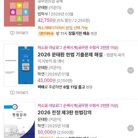
공무원|5급 공채
문태환
(지은이)
법학사
|
2026년 03월
42,750
원 (5% 할인 / 2,250원)
책소개페이지에서 분철 선택 가능
미리보기
밤 11시
잠들기전 배송
양탄자배송
변경
저소음 아날로그 손목시계(공무원 수험서 3만원 이상)
2026 문태환 헌법 기출문제 해설
- 법원직.국가
직.지방직 등 대비
문태환
(지은이)
학연
|
2026년 01월
43,000
원 (2,150원)
택배
로 주문하면
8월 11일 출고
변경
미리보기
저소음 아날로그 손목시계(공무원 수험서 3만원 이상)
2026 전정 제3판 헌법강의
문태환
(지은이)
학연
|
2025년 10월
50,000
원 (2,500원)