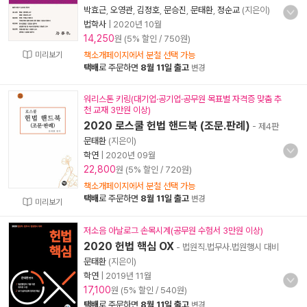
박효근
,
오영관
,
김정호
,
문승진
,
문태환
,
정순교
(지은이)
법학사
|
2020년 10월
14,250
원 (5% 할인 / 750원)
미리보기
책소개페이지에서 분철 선택 가능
택배
로 주문하면
8월 11일 출고
변경
워리스톤 키링(대기업·공기업·공무원 목표별 자격증 맞춤 추
천 교재 3만원 이상)
2020 로스쿨 헌법 핸드북 (조문.판례)
- 제4판
문태환
(지은이)
학연
|
2020년 09월
22,800
원 (5% 할인 / 720원)
책소개페이지에서 분철 선택 가능
택배
로 주문하면
8월 11일 출고
변경
미리보기
저소음 아날로그 손목시계(공무원 수험서 3만원 이상)
2020 헌법 핵심 OX
- 법원직.법무사.법원행시 대비
문태환
(지은이)
학연
|
2019년 11월
17,100
원 (5% 할인 / 540원)
택배
로 주문하면
8월 11일 출고
변경