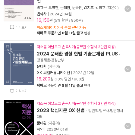
집
박효근
,
오영관
,
문태환
,
문승진
,
김지후
,
김정호
(지은이)
법학사
|
2024년 04월
16,150
원 (5% 할인 / 850원)
미리보기
책소개페이지에서 분철 선택 가능
택배
로 주문하면
8월 11일 출고
변경
저소음 아날로그 손목시계(공무원 수험서 3만원 이상)
2024 문태환 경찰 헌법 기출문제집 PLUS
-
경찰채용·경찰간부
문태환
(지은이)
에이씨엘커뮤니케이션
|
2023년 12월
16,200
원 (10% 할인 / 900원)
택배
로 주문하면
8월 11일 출고
변경
미리보기
저소음 아날로그 손목시계(공무원 수험서 3만원 이상)
2023 핵심지문 OX 헌법
- 법원직.법무사.법원행시
대비
문태환
(지은이)
학연
|
2023년 01월