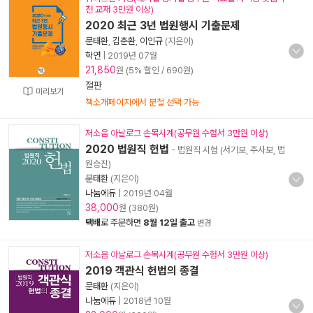
천 교재 3만원 이상)
2020 최근 3년 법원행시 기출문제
문태환
,
김춘환
,
이인규
(지은이)
학연
|
2019년 07월
21,850
원 (5% 할인 / 690원)
절판
미리보기
책소개페이지에서 분철 선택 가능
저소음 아날로그 손목시계(공무원 수험서 3만원 이상)
2020 법원직 헌법
- 법원직 시험 (서기보, 주사보, 법
원승진)
문태환
(지은이)
나눔에듀
|
2019년 04월
38,000
원 (380원)
택배
로 주문하면
8월 12일 출고
변경
저소음 아날로그 손목시계(공무원 수험서 3만원 이상)
2019 객관식 헌법의 종결
문태환
(지은이)
나눔에듀
|
2018년 10월