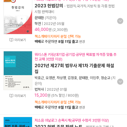
2023 헌법강의
- 법원직.국가직.지방직 등 각종 헌법
시험 완벽대비
문태환
(지은이)
학연
|
2022년 05월
46,000
원 (2,300원)
책소개페이지에서 분철 선택 가능
미리보기
택배
로 주문하면
8월 11일 출고
변경
워리스톤 키링(대기업·공기업·공무원 목표별 자격증 맞춤 추
천 교재 3만원 이상)
2021년 제27회 법무사 제1차 기출문제 해설
집
박효근
,
오영관
,
차상명
,
김정호
,
문태환
,
이민주
,
정순교
(지
은이)
법학사
|
2022년 01월
15,200
원 (5% 할인 / 800원)
미리보기
책소개페이지에서 분철 선택 가능
택배
로 주문하면
8월 11일 출고
변경
저소음 아날로그 손목시계(공무원 수험서 3만원 이상)
2022 헌법 조문.판례 노트