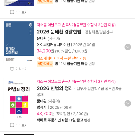
밤 11시
잠들기전 배송
양탄자배송
변경
미리보기
저소음 아날로그 손목시계(공무원 수험서 3만원 이상)
2026 문태환 경찰헌법
- 경찰채용/경찰간부
문태환
(지은이)
에이씨엘커뮤니케이션
|
2025년 09월
34,200
원 (10% 할인 / 1,900원)
책소개페이지에서 분철 선택 가능
밤 11시
잠들기전 배송
양탄자배송
변경
미리보기
저소음 아날로그 손목시계(공무원 수험서 3만원 이상)
2026 헌법의 정리
- 법무사.법원직 9급 공무원.5급
공채
문태환
(지은이)
법학사
|
2025년 09월
43,700
원 (5% 할인 / 2,300원)
택배
로 주문하면
8월 11일 출고
변경
미리보기