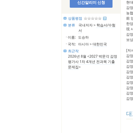
신간알리미 신청
현대
감정
농협
상품평점
前 
한양
분류
국내저자 >
학습서/수험
現 
서
감정
이름:
도승하
보상
국적:
아시아 >
대한민국
[저
최근작
감정
2026년 8월 <
2027 박문각 감정
감정
평가사 1차 4개년 전과목 기출
감정
문제집
>
감정
감정
감정
감정
감정
감정
대