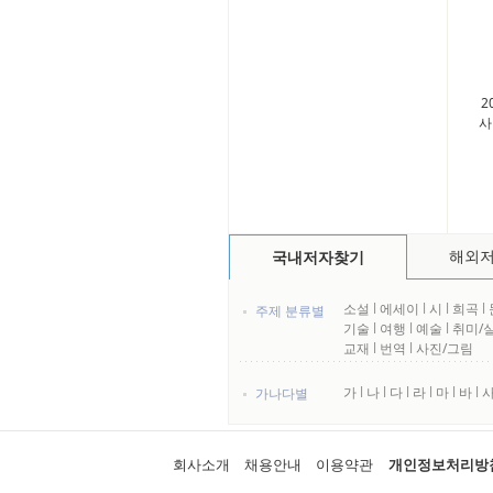
2
사
해외
국내저자찾기
소설
l
에세이
l
시
l
희곡
l
주제 분류별
기술
l
여행
l
예술
l
취미/
교재
l
번역
l
사진/그림
가
l
나
l
다
l
라
l
마
l
바
l
가나다별
회사소개
채용안내
이용약관
개인정보처리방