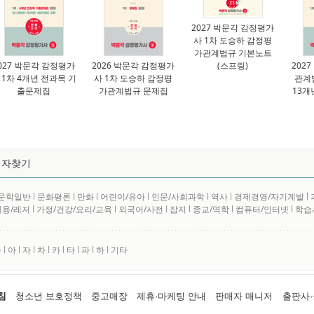
2027 박문각 감정평가
사 1차 도승하 감정평
가관계법규 기본노트
027 박문각 감정평가
2026 박문각 감정평가
(스프링)
202
 1차 4개년 전과목 기
사 1차 도승하 감정평
관계
출문제집
가관계법규 문제집
13개
저자찾기
문학일반
l
문화평론
l
만화
l
어린이/유아
l
인문/사회과학
l
역사
l
경제경영/자기계발
l
실용/레저
l
가정/건강/요리/교육
l
외국어/사전
l
잡지
l
종교/역학
l
컴퓨터/인터넷
l
학습
사
l
아
l
자
l
차
l
카
l
타
l
파
l
하
l
기타
침
청소년 보호정책
중고매장
제휴·마케팅 안내
판매자 매니저
출판사·