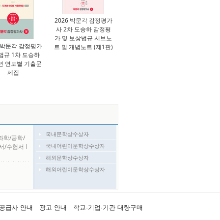
2026 박문각 감정평가
사 2차 도승하 감정평
가 및 보상법규 서브노
7 박문각 감정평가
트 및 개념노트 (제1판)
법규 1차 도승하
년 연도별 기출문
제집
국내문학상수상자
과학/공학/
국내어린이문학상수상자
서/수험서
l
해외문학상수상자
해외어린이문학상수상자
공급사 안내
광고 안내
학교·기업·기관 대량구매