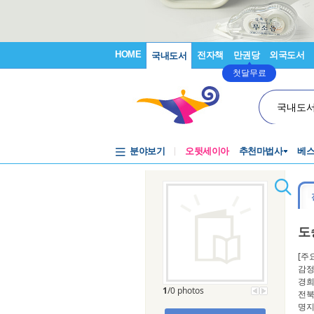
HOME
전자책
만권당
외국도서
국내도서
첫달무료
국내도
분야보기
오뒷세이아
추천마법사
베
도
[주
감정
경희
1
/0 photos
전북
명지