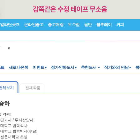
알라딘굿즈
온라인중고
중고매장
우주점
음반
블루레이
커피
서
스트
새로나온책
이벤트
정가인하도서
추천도서
작가와의 만남
북
전체보기
전체작품
승하
요 약력]
평가사 / 투자상담사
대학교 법학석사
대학교 법학박사(수료)
전문대학교 초빙