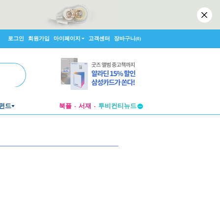
로그인
회원가입
마이페이지
고객센터
장바구니
(0)
펀드
북플
서재
투비컨티뉴드
창작플랫폼
투비컨티뉴드