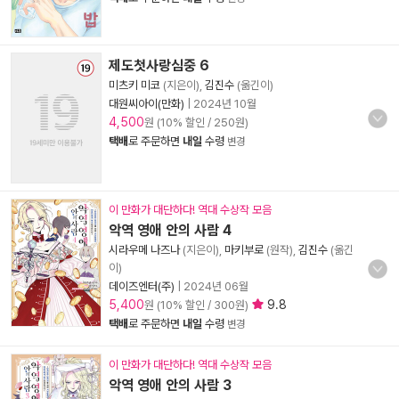
제도첫사랑심중 6
미츠키 미코
(지은이),
김진수
(옮긴이)
대원씨아이(만화)
|
2024년 10월
4,500
원 (10% 할인 / 250원)
택배
로 주문하면
내일
수령
변경
이 만화가 대단하다! 역대 수상작 모음
악역 영애 안의 사람 4
시라우메 나즈나
(지은이),
마키부로
(원작),
김진수
(옮긴
이)
데이즈엔터(주)
|
2024년 06월
5,400
9.8
원 (10% 할인 / 300원)
택배
로 주문하면
내일
수령
변경
이 만화가 대단하다! 역대 수상작 모음
악역 영애 안의 사람 3