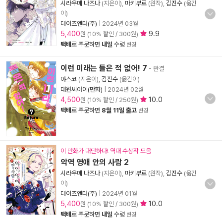
시라우메 나즈나
(지은이),
마키부로
(원작),
김진수
(옮긴
이)
데이즈엔터(주)
|
2024년 03월
5,400
9.9
원 (10% 할인 / 300원)
택배
로 주문하면
내일
수령
변경
이런 미래는 들은 적 없어! 7
- 완결
야스코
(지은이),
김진수
(옮긴이)
대원씨아이(만화)
|
2024년 02월
4,500
10.0
원 (10% 할인 / 250원)
택배
로 주문하면
8월 11일 출고
변경
이 만화가 대단하다! 역대 수상작 모음
악역 영애 안의 사람 2
시라우메 나즈나
(지은이),
마키부로
(원작),
김진수
(옮긴
이)
데이즈엔터(주)
|
2024년 01월
5,400
10.0
원 (10% 할인 / 300원)
택배
로 주문하면
내일
수령
변경