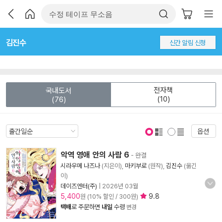
김진수
신간 알림 신청
전자책
국내도서
(10)
(76)
옵션
표지 보기
표지 안보기
악역 영애 안의 사람 6
- 완결
시라우메 나즈나
(지은이),
마키부로
(원작),
김진수
(옮긴
이)
데이즈엔터(주)
|
2026년 03월
5,400
9.8
원 (10% 할인 / 300원)
택배
로 주문하면
내일
수령
변경