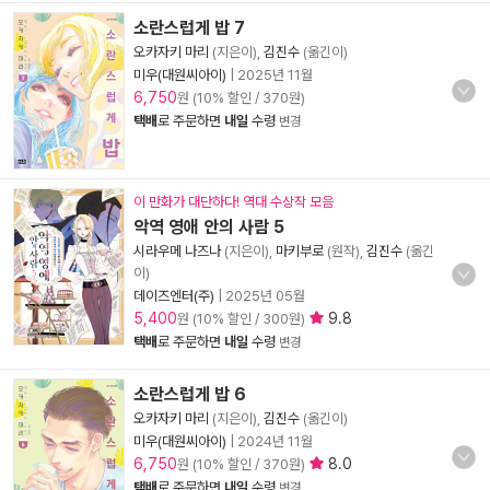
소란스럽게 밥 7
오카자키 마리
(지은이),
김진수
(옮긴이)
미우(대원씨아이)
|
2025년 11월
6,750
원 (10% 할인 / 370원)
택배
로 주문하면
내일
수령
변경
이 만화가 대단하다! 역대 수상작 모음
악역 영애 안의 사람 5
시라우메 나즈나
(지은이),
마키부로
(원작),
김진수
(옮긴
이)
데이즈엔터(주)
|
2025년 05월
5,400
9.8
원 (10% 할인 / 300원)
택배
로 주문하면
내일
수령
변경
소란스럽게 밥 6
오카자키 마리
(지은이),
김진수
(옮긴이)
미우(대원씨아이)
|
2024년 11월
6,750
8.0
원 (10% 할인 / 370원)
택배
로 주문하면
내일
수령
변경