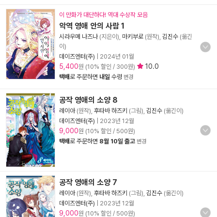
이 만화가 대단하다! 역대 수상작 모음
악역 영애 안의 사람 1
시라우메 나즈나
(지은이),
마키부로
(원작),
김진수
(옮긴
이)
데이즈엔터(주)
|
2024년 01월
5,400
10.0
원 (10% 할인 / 300원)
택배
로 주문하면
내일
수령
변경
공작 영애의 소양 8
레이아
(원작),
후타바 하즈키
(그림),
김진수
(옮긴이)
데이즈엔터(주)
|
2023년 12월
9,000
원 (10% 할인 / 500원)
택배
로 주문하면
8월 10일 출고
변경
공작 영애의 소양 7
레이아
(원작),
후타바 하즈키
(그림),
김진수
(옮긴이)
데이즈엔터(주)
|
2023년 12월
9,000
원 (10% 할인 / 500원)