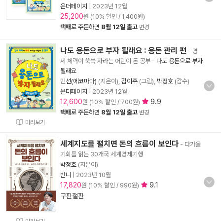
온더페이지
|
2023년 12월
25,200
원 (10% 할인 / 1,400원)
택배
로 주문하면
8월 12일 출고
변경
나도 용돈으로 부자 될래요 : 용돈 관리 편
- 경
제 체력이 쑥쑥 자라는 어린이 돈 공부
-
나도 용돈으로 부자
될래요
민선(에코마마)
(지은이),
김이주
(그림),
박정호
(감수)
온더페이지
|
2023년 12월
12,600
9.9
원 (10% 할인 / 700원)
택배
로 주문하면
8월 12일 출고
변경
미리보기
세계지도를 펼치면 돈의 흐름이 보인다
- 다가올
기회를 읽는 30개국 세계경제기행
박정호
(지은이)
반니
|
2023년 10월
17,820
9.1
원 (10% 할인 / 990원)
구판절판