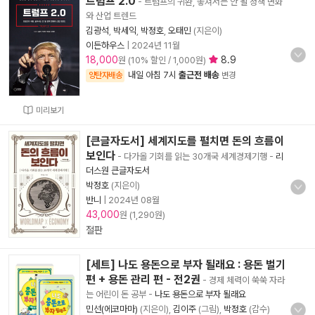
트럼프 2.0
- 트럼프의 귀환, 놓쳐서는 안 될 정책 변화
와 산업 트렌드
김광석
,
박세익
,
박정호
,
오태민
(지은이)
이든하우스
|
2024년 11월
18,000
8.9
원 (10% 할인 / 1,000원)
내일 아침 7시
출근전 배송
양탄자배송
변경
미리보기
[큰글자도서] 세계지도를 펼치면 돈의 흐름이
보인다
- 다가올 기회를 읽는 30개국 세계경제기행
-
리
더스원 큰글자도서
박정호
(지은이)
반니
|
2024년 08월
43,000
원 (1,290원)
절판
[세트] 나도 용돈으로 부자 될래요 : 용돈 벌기
편 + 용돈 관리 편 - 전2권
- 경제 체력이 쑥쑥 자라
는 어린이 돈 공부
-
나도 용돈으로 부자 될래요
민선(에코마마)
(지은이),
김이주
(그림),
박정호
(감수)