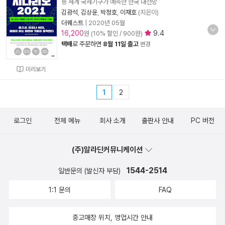
등 세계 국제기구가 예측한 한국 대전망
김광석
,
김상윤
,
박정호
,
이재호
(지은이)
더퀘스트
|
2020년 05월
16,200
9.4
원 (10% 할인 / 900원)
택배
로 주문하면
8월 11일 출고
변경
미리보기
1
2
로그인
전체 메뉴
회사 소개
출판사 안내
PC 버전
(주)알라딘커뮤니케이션
1544-2514
일반문의 (발신자 부담)
1:1 문의
FAQ
중고매장 위치, 영업시간 안내