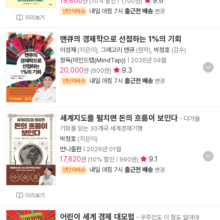
19,800
9.6
원 (10% 할인 / 1,100원)
내일 아침 7시
출근전 배송
양탄자배송
변경
미리보기
맨큐의 경제학으로 선점하는 1%의 기회
이성재
(지은이),
그레고리 맨큐
(원작),
박정호
(감수)
정독(마인드탭(MindTap))
|
2026년 04월
20,000
9.3
원 (600원)
내일 아침 7시
출근전 배송
양탄자배송
변경
세계지도를 펼치면 돈의 흐름이 보인다
- 다가올
기회를 읽는 30개국 세계경제기행
박정호
(지은이)
반니출판
|
2026년 01월
17,820
9.1
원 (10% 할인 / 990원)
내일 아침 7시
출근전 배송
양탄자배송
변경
미리보기
어린이 세계 경제 대모험
- 우주인도 이 정도 알아야