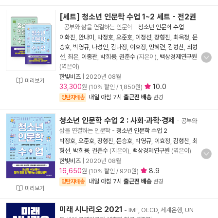
[세트] 청소년 인문학 수업 1~2 세트 - 전2권
- 공부와 삶을 연결하는 인문학
-
청소년 인문학 수업
이화진
,
안나미
,
박정호
,
오준호
,
이정선
,
장형진
,
최옥정
,
문
승호
,
박영규
,
나성인
,
김나정
,
이효정
,
민혜련
,
김형찬
,
최형
선
,
최은
,
이종관
,
박희용
,
권준수
(지은이),
백상경제연구원
(엮은이)
한빛비즈
|
2020년 08월
미리보기
33,300
10.0
원 (10% 할인 / 1,850원)
내일 아침 7시
출근전 배송
양탄자배송
변경
청소년 인문학 수업 2 : 사회·과학·경제
- 공부와
삶을 연결하는 인문학
-
청소년 인문학 수업 2
박정호
,
오준호
,
장형진
,
문승호
,
박영규
,
이효정
,
김형찬
,
최
형선
,
박희용
,
권준수
(지은이),
백상경제연구원
(엮은이)
한빛비즈
|
2020년 08월
16,650
8.9
원 (10% 할인 / 920원)
내일 아침 7시
출근전 배송
양탄자배송
변경
미리보기
미래 시나리오 2021
- IMF, OECD, 세계은행, UN