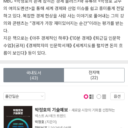
MBC <박정호의 손에 잡히는 경제 플러스>와 유튜브 <박정호 교수
의 여의도멘션>을 통해 세계 경제와 산업 이슈를 쉽고 흥미롭게 전달
하고 있다. 복잡한 경제 현상을 사람 사는 이야기로 풀어내는 그의 강
의와 콘텐츠는 “경제가 가장 재미있어지는 순간”이라는 평가를 받는
다.
지은 책으로는 《아주 경제적인 하루》 《10분 경제》 《퇴근길 인문학
수업》(공저) 《경제학자의 인문학서재》 《세계지도를 펼치면 돈의 흐
름이 보인다》 등이 있다.
전자책
국내도서
(22)
(43)
옵션
표지 보기
표지 안보기
박정호의 기술예보
- 새로운 시장의 기회를 선점하는
넥스트 AI 테크 트렌드
박정호
(지은이)
한빛비즈
|
2026년 06월