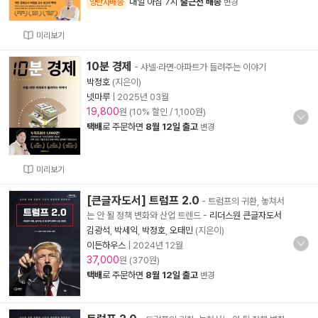
내일 아침 7시
출근전 배송
양탄자배송
변경
미리보기
10분 경제
- 샤넬·라면·아파트가 들려주는 이야기
박정호
(지은이)
넷마루
|
2025년 03월
19,800
원 (10% 할인 / 1,100원)
택배
로 주문하면
8월 12일 출고
변경
미리보기
[큰글자도서] 트럼프 2.0
- 트럼프의 귀환, 놓쳐서
는 안 될 정책 변화와 산업 트렌드
-
리더스원 큰글자도서
김광석
,
박세익
,
박정호
,
오태민
(지은이)
이든하우스
|
2024년 12월
37,000
원 (370원)
택배
로 주문하면
8월 12일 출고
변경