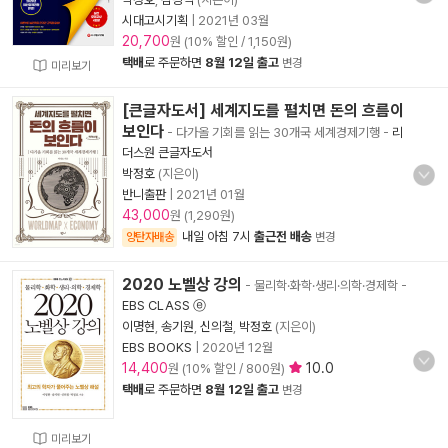
시대고시기획
|
2021년 03월
20,700
원 (10% 할인 / 1,150원)
택배
로 주문하면
8월 12일 출고
변경
미리보기
[큰글자도서] 세계지도를 펼치면 돈의 흐름이
보인다
- 다가올 기회를 읽는 30개국 세계경제기행
-
리
더스원 큰글자도서
박정호
(지은이)
반니출판
|
2021년 01월
43,000
원 (1,290원)
내일 아침 7시
출근전 배송
양탄자배송
변경
2020 노벨상 강의
- 물리학·화학·생리·의학·경제학
-
EBS CLASS ⓔ
이명현
,
송기원
,
신의철
,
박정호
(지은이)
EBS BOOKS
|
2020년 12월
14,400
10.0
원 (10% 할인 / 800원)
택배
로 주문하면
8월 12일 출고
변경
미리보기