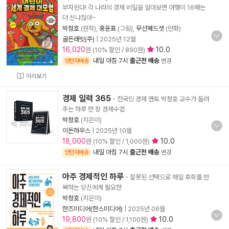
부자된다! 각 나라의 경제 비밀을 알아보면 여행이 16배는
더 신나잖아~
박정호
(원작),
홍윤표
(그림),
무선혜드셋
(만화)
골든래빗(주)
|
2025년 12월
16,020
10.0
원 (10% 할인 / 890원)
내일 아침 7시
출근전 배송
양탄자배송
변경
미리보기
경제 일력 365
- 전국민 경제 멘토 박정호 교수가 들려
주는 하루 한 장 경제수업
박정호
(지은이)
이든하우스
|
2025년 10월
18,000
10.0
원 (10% 할인 / 1,000원)
내일 아침 7시
출근전 배송
양탄자배송
변경
아주 경제적인 하루
- 잘못된 선택으로 매일 후회를 반
복하는 당신에게 필요한
박정호
(지은이)
한즈미디어(한스미디어)
|
2025년 06월
19,800
10.0
원 (10% 할인 / 1,100원)