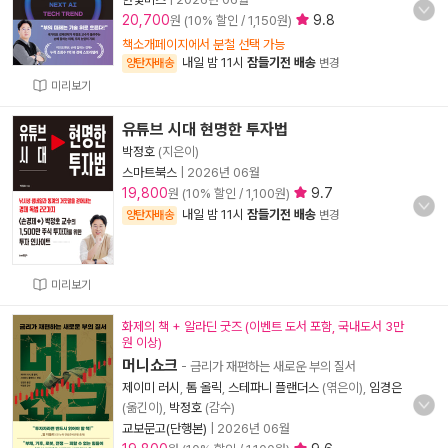
20,700
9.8
원 (10% 할인 / 1,150원)
책소개페이지에서 분철 선택 가능
내일 밤 11시
잠들기전 배송
양탄자배송
변경
미리보기
유튜브 시대 현명한 투자법
박정호
(지은이)
스마트북스
|
2026년 06월
19,800
9.7
원 (10% 할인 / 1,100원)
내일 밤 11시
잠들기전 배송
양탄자배송
변경
미리보기
화제의 책 + 알라딘 굿즈 (이벤트 도서 포함, 국내도서 3만
원 이상)
머니쇼크
- 금리가 재편하는 새로운 부의 질서
제이미 러시
,
톰 올릭
,
스테파니 플랜더스
(엮은이),
임경은
(옮긴이),
박정호
(감수)
교보문고(단행본)
|
2026년 06월