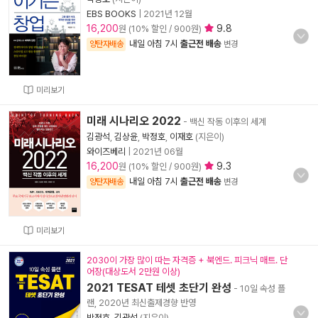
EBS BOOKS
|
2021년 12월
16,200
9.8
원 (10% 할인 / 900원)
내일 아침 7시
출근전 배송
양탄자배송
변경
미리보기
미래 시나리오 2022
- 백신 작동 이후의 세계
김광석
,
김상윤
,
박정호
,
이재호
(지은이)
와이즈베리
|
2021년 06월
16,200
9.3
원 (10% 할인 / 900원)
내일 아침 7시
출근전 배송
양탄자배송
변경
미리보기
2030이 가장 많이 따는 자격증 + 북엔드. 피크닉 매트. 단
어장(대상도서 2만원 이상)
2021 TESAT 테셋 초단기 완성
- 10일 속성 플
랜, 2020년 최신출제경향 반영
박정호
,
김광석
(지은이)