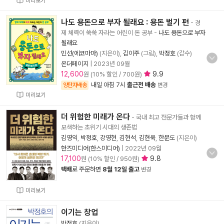
미리보기
나도 용돈으로 부자 될래요 : 용돈 벌기 편
- 경
제 체력이 쑥쑥 자라는 어린이 돈 공부
-
나도 용돈으로 부자
될래요
민선(에코마마)
(지은이),
김이주
(그림),
박정호
(감수)
온더페이지
|
2023년 09월
12,600
9.9
원 (10% 할인 / 700원)
내일 아침 7시
출근전 배송
양탄자배송
변경
미리보기
더 위험한 미래가 온다
- 국내 최고 전문가들과 함께
모색하는 초위기 시대의 생존법
김영익
,
박정호
,
강영현
,
김현석
,
김현욱
,
한문도
(지은이)
한즈미디어(한스미디어)
|
2022년 09월
17,100
9.8
원 (10% 할인 / 950원)
택배
로 주문하면
8월 12일 출고
변경
미리보기
이기는 창업
박정호
(지은이)