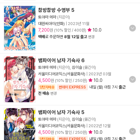
참방참방 수영부 5
토야마 에마
(지은이)
대원씨아이(만화)
|
2023년 11월
7,200
10.0
원 (10% 할인 / 400원)
택배
로 주문하면
8월 12일 출고
변경
뱀파이어 남자 기숙사 6
토야마 에마
(지은이),
심이슬
(옮긴이)
서울미디어코믹스(서울문화사)
|
2023년 03월
4,500
10.0
원 (10% 할인 / 250원)
내일 (월) 아침 7시
출근
양탄자배송
썬데이 EXPRESS
전 배송
변경
뱀파이어 남자 기숙사 5
토야마 에마
(지은이),
심이슬
(옮긴이)
서울미디어코믹스(서울문화사)
|
2022년 12월
4,500
10.0
원 (10% 할인 / 250원)
내일 (월) 아침 7시
출근
양탄자배송
썬데이 EXPRESS