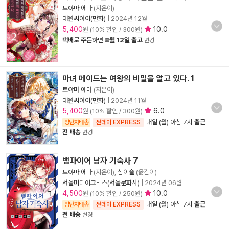
토야마 에마
(지은이)
대원씨아이(만화)
|
2024년 12월
5,400
10.0
원 (10% 할인 / 300원)
택배
로 주문하면
8월 12일 출고
변경
마녀 메이드는 여왕의 비밀을 알고 있다. 1
토야마 에마
(지은이)
대원씨아이(만화)
|
2024년 11월
5,400
6.0
원 (10% 할인 / 300원)
내일 (월) 아침 7시
출근
양탄자배송
썬데이 EXPRESS
전 배송
변경
뱀파이어 남자 기숙사 7
토야마 에마
(지은이),
심이슬
(옮긴이)
서울미디어코믹스(서울문화사)
|
2024년 06월
4,500
10.0
원 (10% 할인 / 250원)
내일 (월) 아침 7시
출근
양탄자배송
썬데이 EXPRESS
전 배송
변경