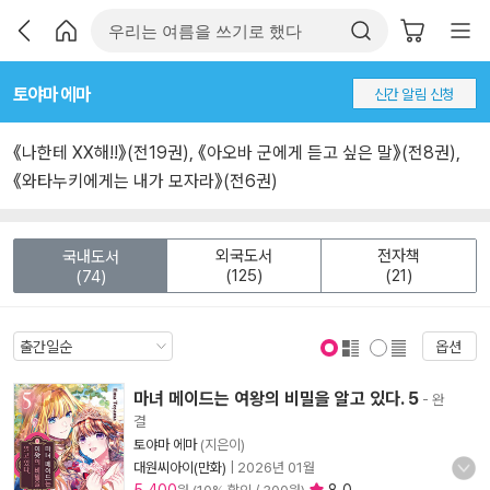
토야마 에마
신간 알림 신청
《나한테 XX해!!》(전19권), 《아오바 군에게 듣고 싶은 말》(전8권),
《와타누키에게는 내가 모자라》(전6권)
외국도서
전자책
국내도서
(125)
(21)
(74)
옵션
표지 보기
표지 안보기
마녀 메이드는 여왕의 비밀을 알고 있다. 5
- 완
결
토야마 에마
(지은이)
대원씨아이(만화)
|
2026년 01월