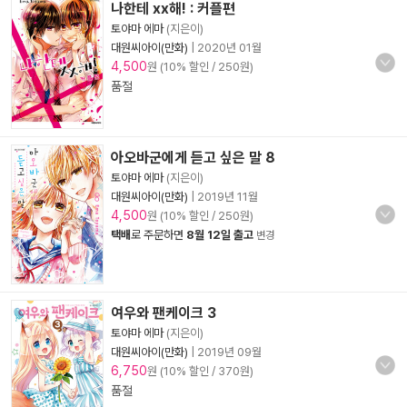
나한테 xx해! : 커플편
토야마 에마
(지은이)
대원씨아이(만화)
|
2020년 01월
4,500
원 (10% 할인 / 250원)
품절
아오바군에게 듣고 싶은 말 8
토야마 에마
(지은이)
대원씨아이(만화)
|
2019년 11월
4,500
원 (10% 할인 / 250원)
택배
로 주문하면
8월 12일 출고
변경
여우와 팬케이크 3
토야마 에마
(지은이)
대원씨아이(만화)
|
2019년 09월
6,750
원 (10% 할인 / 370원)
품절