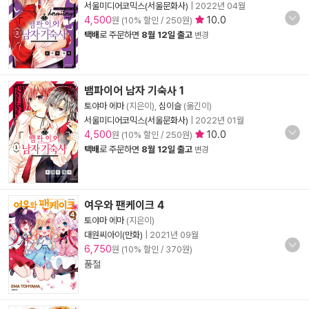
서울미디어코믹스(서울문화사)
|
2022년 04월
4,500
10.0
원 (10% 할인 / 250원)
택배
로 주문하면
8월 12일 출고
변경
뱀파이어 남자 기숙사 1
토야마 에마
(지은이),
심이슬
(옮긴이)
서울미디어코믹스(서울문화사)
|
2022년 01월
4,500
10.0
원 (10% 할인 / 250원)
택배
로 주문하면
8월 12일 출고
변경
여우와 팬케이크 4
토야마 에마
(지은이)
대원씨아이(만화)
|
2021년 09월
6,750
원 (10% 할인 / 370원)
품절