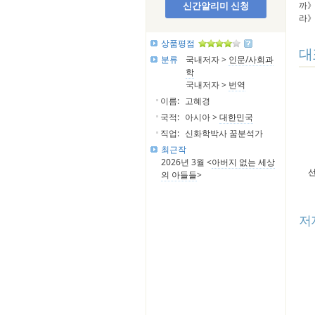
신간알리미 신청
까》
라》
상품평점
대
분류
국내저자 >
인문/사회과
학
국내저자 >
번역
이름:
고혜경
국적:
아시아 >
대한민국
직업:
신화학박사 꿈분석가
최근작
2026년 3월 <
아버지 없는 세상
선
의 아들들
>
저