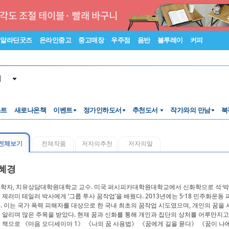
알라딘굿즈
온라인중고
중고매장
우주점
음반
블루레이
커피
서
스트
새로나온책
이벤트
정가인하도서
추천도서
작가와의 만남
북
전체보기
전체작품
저자의추천
저자의말
혜경
학자, 치유상담대학원대학교 교수. 미국 퍼시피카대학원대학교에서 신화학으로 석·박
 제러미 테일러 박사에게 ‘그룹 투사 꿈작업’을 배웠다. 2013년에는 5·18 민주화
. 이는 국가 폭력 피해자를 대상으로 한 국내 최초의 꿈작업 시도였으며, 개인의 꿈을 
 알리며 많은 주목을 받았다. 현재 꿈과 신화를 통해 개인과 집단의 상처를 어루만지고
 책으로 《마음 오디세이아 1》 《나의 꿈 사용법》 《꿈에게 길을 묻다》 《꿈이 나