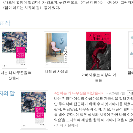
 《태초에 할망이 있었다》가 있으며, 옮긴 책으로 《여신의 언어》 《당신의 그림자
 《꿈이 이끄는 치유의 길》 등이 있다.
표작
나의 꿈 사용법
녀는 왜 나무꾼을 떠
꿈
아버지 없는 세상의 아
났을까
들들
자의 말
<선녀는 왜 나무꾼을 떠났을까>
더
- 2024년 7월
나는 진정한 여성의 아름다움과 자긍심을 길러 가려
단 무의식에 접근하기 위해 우리 옛이야기를 택했다.
팥쥐, 해님달님, 나무꾼과 선녀, 계모, 태곳적 할
를 빌어 왔다. 이 책은 상처와 치유에 관한 나의 이
약손’을 노래하며 세상을 향해 이 이야기 책을 내민
- 저자 서문에서