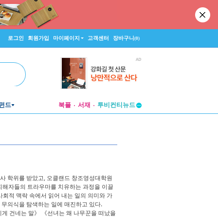
로그인
회원가입
마이페이지
고객센터
장바구니
(0)
펀드
북플
서재
투비컨티뉴드
창작플랫폼
투비컨티뉴드
사 학위를 받았고, 오클랜드 창조영성대학원
운동 피해자들의 트라우마를 치유하는 과정을 이끌
사회적 맥락 속에서 읽어 내는 일의 의미와 가
 무의식을 탐색하는 일에 매진하고 있다.
에게 건네는 말》 《선녀는 왜 나무꾼을 떠났을