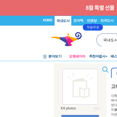
HOME
전자책
만권당
외국도서
국내도서
첫달무료
국내도
분야보기
오뒷세이아
추천마법사
베
고
신화
에서
었다
1
/0 photos
치를
지은