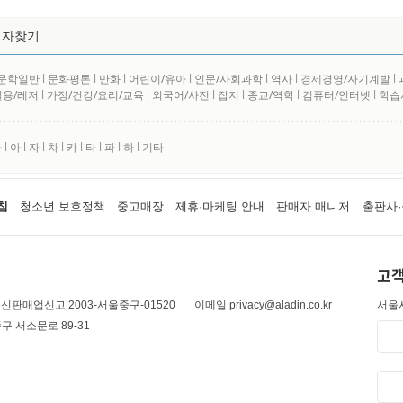
저자찾기
문학일반
l
문화평론
l
만화
l
어린이/유아
l
인문/사회과학
l
역사
l
경제경영/자기계발
l
실용/레저
l
가정/건강/요리/교육
l
외국어/사전
l
잡지
l
종교/역학
l
컴퓨터/인터넷
l
학습
사
l
아
l
자
l
차
l
카
l
타
l
파
l
하
l
기타
침
청소년 보호정책
중고매장
제휴·마케팅 안내
판매자 매니저
출판사·
고객
신판매업신고 2003-서울중구-01520
이메일 privacy@aladin.co.kr
서울시
구 서소문로 89-31