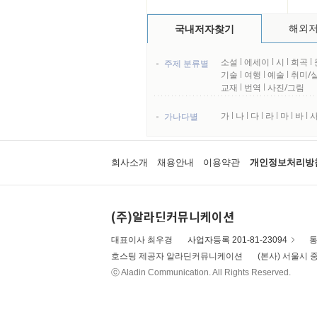
해외
국내저자찾기
소설
l
에세이
l
시
l
희곡
l
주제 분류별
기술
l
여행
l
예술
l
취미/
교재
l
번역
l
사진/그림
가
l
나
l
다
l
라
l
마
l
바
l
가나다별
회사소개
채용안내
이용약관
개인정보처리방
(주)알라딘커뮤니케이션
대표이사 최우경
사업자등록 201-81-23094
통
호스팅 제공자 알라딘커뮤니케이션
(본사) 서울시 중
ⓒ Aladin Communication. All Rights Reserved.