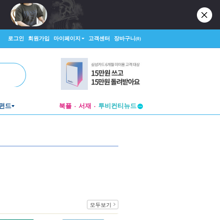
로그인
회원가입
마이페이지
고객센터
장바구니
(0)
펀드
북플
서재
투비컨티뉴드
창작플랫폼
투비컨티뉴드
모두보기