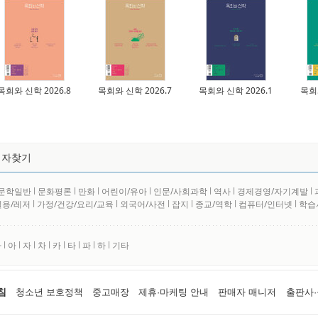
목회와 신학 2026.8
목회와 신학 2026.7
목회와 신학 2026.1
목회와
저자찾기
문학일반
l
문화평론
l
만화
l
어린이/유아
l
인문/사회과학
l
역사
l
경제경영/자기계발
l
실용/레저
l
가정/건강/요리/교육
l
외국어/사전
l
잡지
l
종교/역학
l
컴퓨터/인터넷
l
학습
사
l
아
l
자
l
차
l
카
l
타
l
파
l
하
l
기타
침
청소년 보호정책
중고매장
제휴·마케팅 안내
판매자 매니저
출판사·