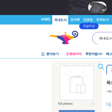
HOME
전자책
만권당
외국도서
국내도서
첫달무료
국내도
분야보기
오뒷세이아
추천마법사
베
목
<목
대
1
/0 photos