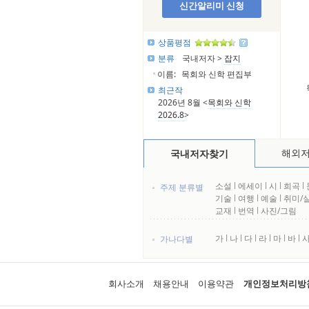
신간알리미 신청
상품평점
분류
국내저자 >
잡지
이름:
목회와 신학 편집부
최근작
2026년 8월 <
목회와 신학
2026.8
>
해외
국내저자찾기
소설
l
에세이
l
시
l
희곡
l
주제 분류별
기술
l
여행
l
예술
l
취미/
교재
l
번역
l
사진/그림
가
l
나
l
다
l
라
l
마
l
바
l
가나다별
회사소개
채용안내
이용약관
개인정보처리방