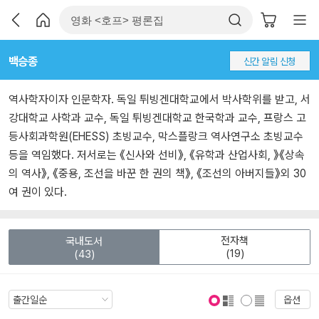
백승종
신간 알림 신청
역사학자이자 인문학자. 독일 튀빙겐대학교에서 박사학위를 받고, 서
강대학교 사학과 교수, 독일 튀빙겐대학교 한국학과 교수, 프랑스 고
등사회과학원(EHESS) 초빙교수, 막스플랑크 역사연구소 초빙교수
등을 역임했다. 저서로는 《신사와 선비》, 《유학과 산업사회, 》《상속
의 역사》, 《중용, 조선을 바꾼 한 권의 책》, 《조선의 아버지들》외 30
여 권이 있다.
전자책
국내도서
(19)
(43)
옵션
표지 보기
표지 안보기