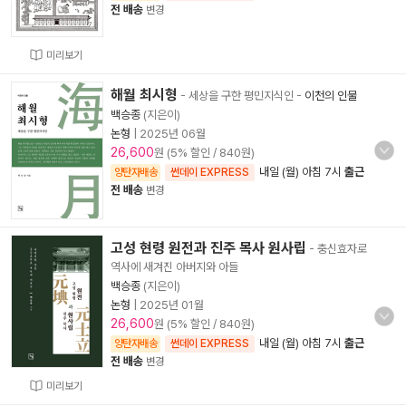
전 배송
변경
미리보기
해월 최시형
- 세상을 구한 평민지식인
-
이천의 인물
백승종
(지은이)
논형
|
2025년 06월
26,600
원 (5% 할인 / 840원)
내일 (월) 아침 7시
출근
양탄자배송
썬데이 EXPRESS
전 배송
변경
고성 현령 원전과 진주 목사 원사립
- 충신효자로
역사에 새겨진 아버지와 아들
백승종
(지은이)
논형
|
2025년 01월
26,600
원 (5% 할인 / 840원)
내일 (월) 아침 7시
출근
양탄자배송
썬데이 EXPRESS
전 배송
변경
미리보기