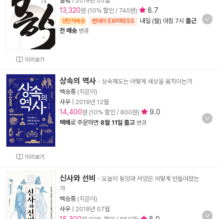
들녘
|
2019년 05월
13,320
8.7
원 (10% 할인 / 740원)
내일 (월) 아침 7시
출근
양탄자배송
썬데이 EXPRESS
전 배송
변경
미리보기
상속의 역사
- 상속제도는 어떻게 세상을 움직이는가
백승종
(지은이)
사우
|
2018년 12월
14,400
9.0
원 (10% 할인 / 800원)
택배
로 주문하면
8월 11일 출고
변경
미리보기
신사와 선비
- 오늘의 동양과 서양은 어떻게 만들어졌는
가
백승종
(지은이)
사우
|
2018년 07월