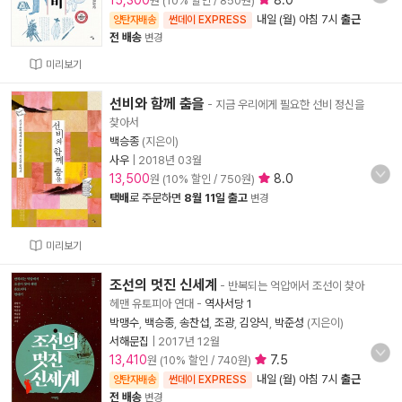
15,300
8.0
원 (10% 할인 / 850원)
내일 (월) 아침 7시
출근
양탄자배송
썬데이 EXPRESS
전 배송
변경
미리보기
선비와 함께 춤을
- 지금 우리에게 필요한 선비 정신을
찾아서
백승종
(지은이)
사우
|
2018년 03월
13,500
8.0
원 (10% 할인 / 750원)
택배
로 주문하면
8월 11일 출고
변경
미리보기
조선의 멋진 신세계
- 반복되는 억압에서 조선이 찾아
헤맨 유토피아 연대
-
역사서당 1
박맹수
,
백승종
,
송찬섭
,
조광
,
김양식
,
박준성
(지은이)
서해문집
|
2017년 12월
13,410
7.5
원 (10% 할인 / 740원)
내일 (월) 아침 7시
출근
양탄자배송
썬데이 EXPRESS
전 배송
변경