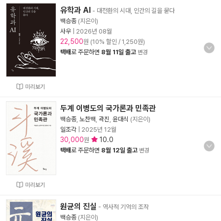
유학과 AI
- 대전환의 시대, 인간의 길을 묻다
백승종
(지은이)
사우
|
2026년 08월
22,500
원 (10% 할인 / 1,250원)
택배
로 주문하면
8월 11일 출고
변경
미리보기
두계 이병도의 국가론과 민족관
백승종
,
노찬백
,
곽진
,
윤대식
(지은이)
일조각
|
2025년 12월
30,000
10.0
원
택배
로 주문하면
8월 12일 출고
변경
미리보기
원균의 진실
- 역사적 기억의 조작
백승종
(지은이)