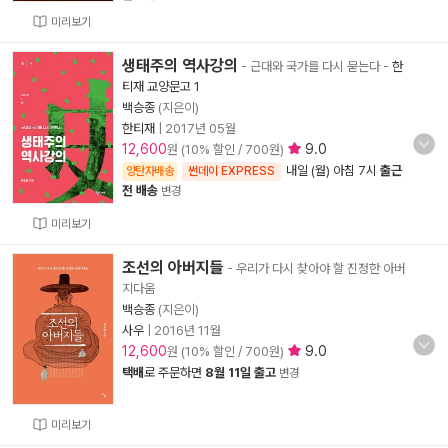
미리보기
생태주의 역사강의
- 근대와 국가를 다시 묻는다
-
한
티재 교양문고 1
백승종
(지은이)
한티재
|
2017년 05월
12,600
9.0
원 (10% 할인 / 700원)
내일 (월) 아침 7시
출근
양탄자배송
썬데이 EXPRESS
전 배송
변경
미리보기
조선의 아버지들
- 우리가 다시 찾아야 할 진정한 아버
지다움
백승종
(지은이)
사우
|
2016년 11월
12,600
9.0
원 (10% 할인 / 700원)
택배
로 주문하면
8월 11일 출고
변경
미리보기