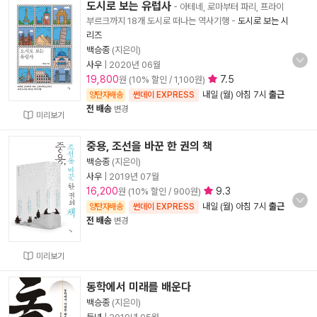
도시로 보는 유럽사
- 아테네, 로마부터 파리, 프라이
부르크까지 18개 도시로 떠나는 역사기행
-
도시로 보는 시
리즈
백승종
(지은이)
사우
|
2020년 06월
19,800
7.5
원 (10% 할인 / 1,100원)
내일 (월) 아침 7시
출근
양탄자배송
썬데이 EXPRESS
전 배송
변경
미리보기
중용, 조선을 바꾼 한 권의 책
백승종
(지은이)
사우
|
2019년 07월
16,200
9.3
원 (10% 할인 / 900원)
내일 (월) 아침 7시
출근
양탄자배송
썬데이 EXPRESS
전 배송
변경
미리보기
동학에서 미래를 배운다
백승종
(지은이)