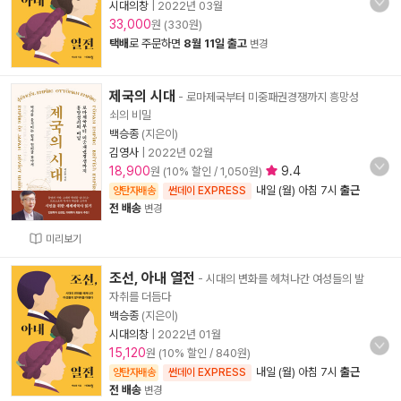
시대의창
|
2022년 03월
33,000
원 (330원)
택배
로 주문하면
8월 11일 출고
변경
제국의 시대
- 로마제국부터 미중패권경쟁까지 흥망성
쇠의 비밀
백승종
(지은이)
김영사
|
2022년 02월
18,900
9.4
원 (10% 할인 / 1,050원)
내일 (월) 아침 7시
출근
양탄자배송
썬데이 EXPRESS
전 배송
변경
미리보기
조선, 아내 열전
- 시대의 변화를 헤쳐나간 여성들의 발
자취를 더듬다
백승종
(지은이)
시대의창
|
2022년 01월
15,120
원 (10% 할인 / 840원)
내일 (월) 아침 7시
출근
양탄자배송
썬데이 EXPRESS
전 배송
변경