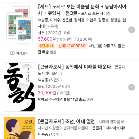
[세트] 도시로 보는 이슬람 문화 + 동남아시아
사 + 유럽사 - 전3권
-
도시로 보는 시리즈
백승종
,
이희수
,
신윤환
,
강희정
,
이한우
,
김종호
,
정정훈
,
현
시내
(지은이)
사우
|
2022년 10월
57,600
원 (10% 할인 / 3,200원)
내일 (월) 아침 7시
출근
양탄자배송
썬데이 EXPRESS
전 배송
변경
미리보기
[큰글자도서] 동학에서 미래를 배운다
-
큰글자
도서라이브러리
백승종
(지은이)
들녘
|
2022년 05월
30,000
원 (300원)
택배
로 주문하면
8월 11일 출고
변경
[큰글자도서] 조선, 아내 열전
- 시대의 변화를 헤
쳐나간 여성들의 발자취를 더듬다
-
큰글자도서라이브러리
백승종
(지은이)