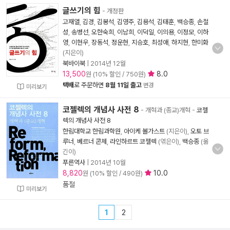
글쓰기의 힘
- 개정판
고재열
,
김경
,
김봉석
,
김영주
,
김용석
,
김태훈
,
백승종
,
손철
성
,
송병선
,
오한숙희
,
이남희
,
이덕일
,
이의용
,
이정모
,
이하
영
,
이현우
,
장동석
,
정운현
,
지승호
,
최성애
,
하지현
,
한미화
(지은이)
북바이북
|
2014년 12월
13,500
8.0
원 (10% 할인 / 750원)
택배
로 주문하면
8월 11일 출고
변경
미리보기
코젤렉의 개념사 사전 8
- 개혁과 (종교)개혁
-
코젤
렉의 개념사 사전 8
한림대학교 한림과학원
,
아이케 볼가스트
(지은이),
오토 브
루너
,
베르너 콘체
,
라인하르트 코젤렉
(엮은이),
백승종
(옮
긴이)
푸른역사
|
2014년 10월
8,820
10.0
원 (10% 할인 / 490원)
품절
미리보기
1
2