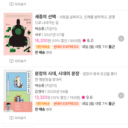
미리보기
세종의 선택
- 사람을 살찌우고, 인재를 발탁하고, 문명
으로 나아가는 길
백승종
(지은이)
사우
|
2021년 07월
16,200
8.0
원 (10% 할인 / 900원)
내일 (월) 아침 7시
출근
양탄자배송
썬데이 EXPRESS
전 배송
변경
미리보기
문장의 시대, 시대의 문장
- 문장의 왕국 조선을 풍미
한 명문장을 찾아서
백승종
(지은이)
김영사
|
2020년 09월
13,320
9.6
원 (10% 할인 / 740원)
내일 (월) 아침 7시
출근
양탄자배송
썬데이 EXPRESS
전 배송
변경
미리보기