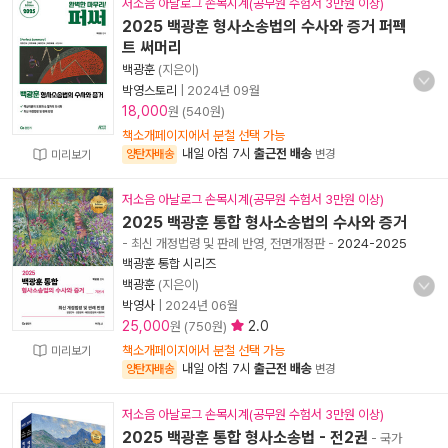
저소음 아날로그 손목시계(공무원 수험서 3만원 이상)
2025 백광훈 형사소송법의 수사와 증거 퍼펙
트 써머리
백광훈
(지은이)
박영스토리
|
2024년 09월
18,000
원 (540원)
책소개페이지에서 분철 선택 가능
내일 아침 7시
출근전 배송
양탄자배송
변경
미리보기
저소음 아날로그 손목시계(공무원 수험서 3만원 이상)
2025 백광훈 통합 형사소송법의 수사와 증거
- 최신 개정법령 및 판례 반영, 전면개정판
-
2024-2025
백광훈 통합 시리즈
백광훈
(지은이)
박영사
|
2024년 06월
25,000
2.0
원 (750원)
책소개페이지에서 분철 선택 가능
미리보기
내일 아침 7시
출근전 배송
양탄자배송
변경
저소음 아날로그 손목시계(공무원 수험서 3만원 이상)
2025 백광훈 통합 형사소송법 - 전2권
- 국가