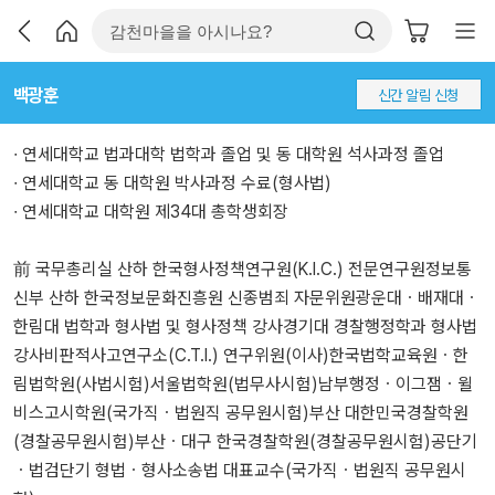
백광훈
신간 알림 신청
∙ 연세대학교 법과대학 법학과 졸업 및 동 대학원 석사과정 졸업
∙ 연세대학교 동 대학원 박사과정 수료(형사법)
∙ 연세대학교 대학원 제34대 총학생회장
前 국무총리실 산하 한국형사정책연구원(K.I.C.) 전문연구원정보통
신부 산하 한국정보문화진흥원 신종범죄 자문위원광운대ㆍ배재대ㆍ
한림대 법학과 형사법 및 형사정책 강사경기대 경찰행정학과 형사법
강사비판적사고연구소(C.T.I.) 연구위원(이사)한국법학교육원ㆍ한
림법학원(사법시험)서울법학원(법무사시험)남부행정ㆍ이그잼ㆍ윌
비스고시학원(국가직ㆍ법원직 공무원시험)부산 대한민국경찰학원
(경찰공무원시험)부산ㆍ대구 한국경찰학원(경찰공무원시험)공단기
ㆍ법검단기 형법ㆍ형사소송법 대표교수(국가직ㆍ법원직 공무원시