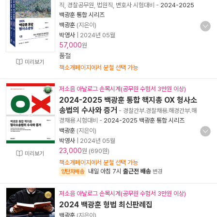
직, 경찰공무원, 법원직, 변호사 시험대비
-
2024-2025
백광훈 통합 시리즈
백광훈
(지은이)
박영사
|
2024년 05월
57,000
원
품절
미리보기
책소개페이지에서 분철 선택 가능
저소음 아날로그 손목시계(공무원 수험서 3만원 이상)
2024-2025 백광훈 통합 핵지총 OX 형사소
송법의 수사와 증거
- 경찰간부.경찰채용.해경간부.해
경채용 시험대비
-
2024-2025 백광훈 통합 시리즈
백광훈
(지은이)
박영사
|
2024년 05월
23,000
원 (690원)
미리보기
책소개페이지에서 분철 선택 가능
내일 아침 7시
출근전 배송
양탄자배송
변경
저소음 아날로그 손목시계(공무원 수험서 3만원 이상)
2024 백광훈 형법 최신판례집
백광훈
(지은이)