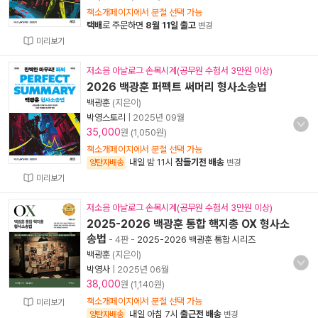
책소개페이지에서 분철 선택 가능
택배
로 주문하면
8월 11일 출고
변경
미리보기
저소음 아날로그 손목시계(공무원 수험서 3만원 이상)
2026 백광훈 퍼펙트 써머리 형사소송법
백광훈
(지은이)
박영스토리
|
2025년 09월
35,000
원 (1,050원)
책소개페이지에서 분철 선택 가능
내일 밤 11시
잠들기전 배송
양탄자배송
변경
미리보기
저소음 아날로그 손목시계(공무원 수험서 3만원 이상)
2025-2026 백광훈 통합 핵지총 OX 형사소
송법
- 4판
-
2025-2026 백광훈 통합 시리즈
백광훈
(지은이)
박영사
|
2025년 06월
38,000
원 (1,140원)
책소개페이지에서 분철 선택 가능
미리보기
내일 아침 7시
출근전 배송
양탄자배송
변경