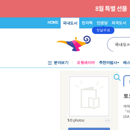
HOME
전자책
만권당
외국도서
국내도서
첫달무료
국내도
분야보기
오뒷세이아
추천마법사
베
토
캐릭
『미
(G
1
/0 photos