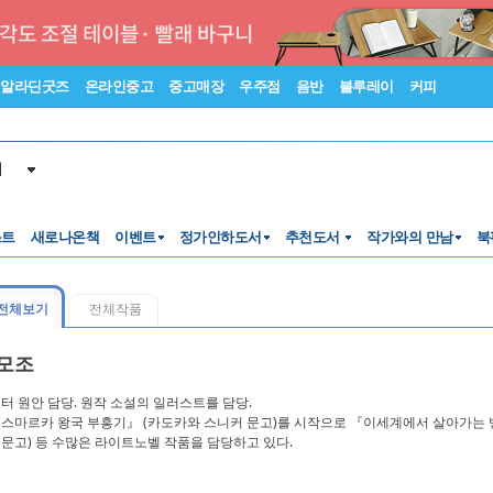
알라딘굿즈
온라인중고
중고매장
우주점
음반
블루레이
커피
서
스트
새로나온책
이벤트
정가인하도서
추천도서
작가와의 만남
북
전체보기
전체작품
모조
터 원안 담당. 원작 소설의 일러스트를 담당.
스마르카 왕국 부흥기』 (카도카와 스니커 문고)를 시작으로 『이세계에서 살아가는 방
A 문고) 등 수많은 라이트노벨 작품을 담당하고 있다.