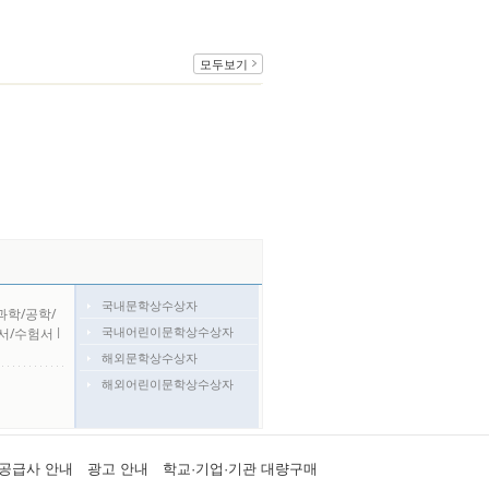
모두보기
국내문학상수상자
과학/공학/
국내어린이문학상수상자
서/수험서
l
해외문학상수상자
해외어린이문학상수상자
공급사 안내
광고 안내
학교·기업·기관 대량구매