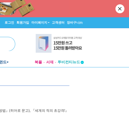
로그인
회원가입
마이페이지
고객센터
장바구니
(0)
펀드
북플
서재
투비컨티뉴드
창작플랫폼
투비컨티뉴드
법』(히어로 문고), 『세계의 적의 초강격!』