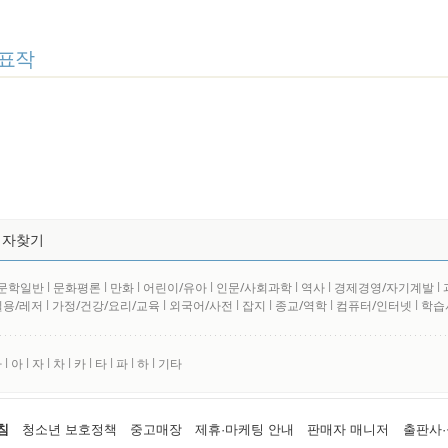
표작
저자찾기
문학일반
l
문화평론
l
만화
l
어린이/유아
l
인문/사회과학
l
역사
l
경제경영/자기계발
l
실용/레저
l
가정/건강/요리/교육
l
외국어/사전
l
잡지
l
종교/역학
l
컴퓨터/인터넷
l
학습
사
l
아
l
자
l
차
l
카
l
타
l
파
l
하
l
기타
침
청소년 보호정책
중고매장
제휴·마케팅 안내
판매자 매니저
출판사·