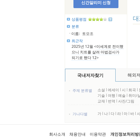
신간알리미 신청
대
상품평점
분류
이름:
토모조
최근작
2025년 12월 <
이세계로 전이했
으니 치트를 살려 마법검사가
되기로 했다 12
>
해외
국내저자찾기
소설
l
에세이
l
시
l
희곡
l
주제 분류별
기술
l
여행
l
예술
l
취미/
교재
l
번역
l
사진/그림
가
l
나
l
다
l
라
l
마
l
바
l
가나다별
회사소개
채용안내
이용약관
개인정보처리방