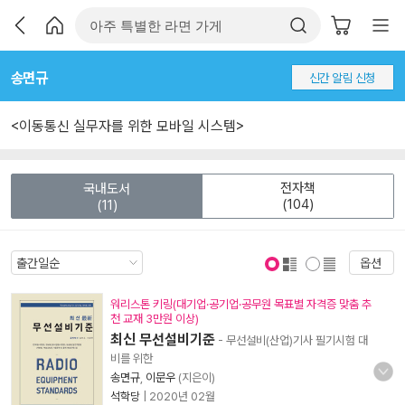
송면규
신간 알림 신청
<이동통신 실무자를 위한 모바일 시스템>
전자책
국내도서
(104)
(11)
옵션
표지 보기
표지 안보기
워리스톤 키링(대기업·공기업·공무원 목표별 자격증 맞춤 추
천 교재 3만원 이상)
최신 무선설비기준
- 무선설비(산업)기사 필기시험 대
비를 위한
송면규
,
이문우
(지은이)
석학당
|
2020년 02월