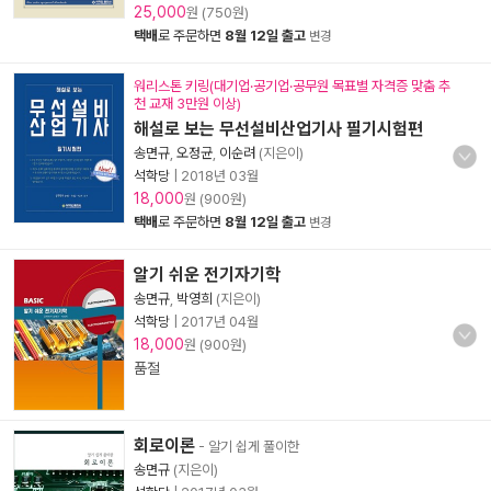
25,000
원 (750원)
택배
로 주문하면
8월 12일 출고
변경
워리스톤 키링(대기업·공기업·공무원 목표별 자격증 맞춤 추
천 교재 3만원 이상)
해설로 보는 무선설비산업기사 필기시험편
송면규
,
오정균
,
이순려
(지은이)
석학당
|
2018년 03월
18,000
원 (900원)
택배
로 주문하면
8월 12일 출고
변경
알기 쉬운 전기자기학
송면규
,
박영희
(지은이)
석학당
|
2017년 04월
18,000
원 (900원)
품절
회로이론
- 알기 쉽게 풀이한
송면규
(지은이)