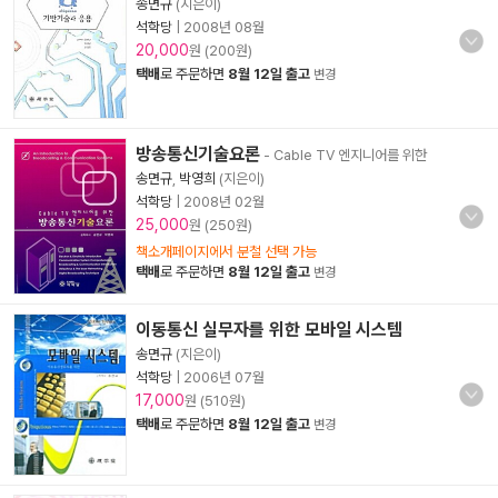
송면규
(지은이)
석학당
|
2008년 08월
20,000
원 (200원)
택배
로 주문하면
8월 12일 출고
변경
방송통신기술요론
- Cable TV 엔지니어를 위한
송면규
,
박영희
(지은이)
석학당
|
2008년 02월
25,000
원 (250원)
책소개페이지에서 분철 선택 가능
택배
로 주문하면
8월 12일 출고
변경
이동통신 실무자를 위한 모바일 시스템
송면규
(지은이)
석학당
|
2006년 07월
17,000
원 (510원)
택배
로 주문하면
8월 12일 출고
변경