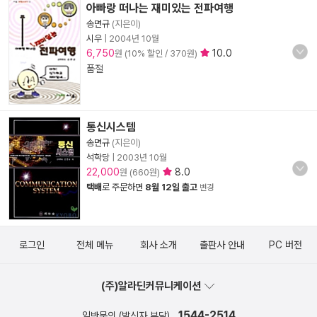
아빠랑 떠나는 재미있는 전파여행
송면규
(지은이)
시우
|
2004년 10월
6,750
10.0
원 (10% 할인 / 370원)
품절
통신시스템
송면규
(지은이)
석학당
|
2003년 10월
22,000
8.0
원 (660원)
택배
로 주문하면
8월 12일 출고
변경
로그인
전체 메뉴
회사 소개
출판사 안내
PC 버전
(주)알라딘커뮤니케이션
1544-2514
일반문의 (발신자 부담)