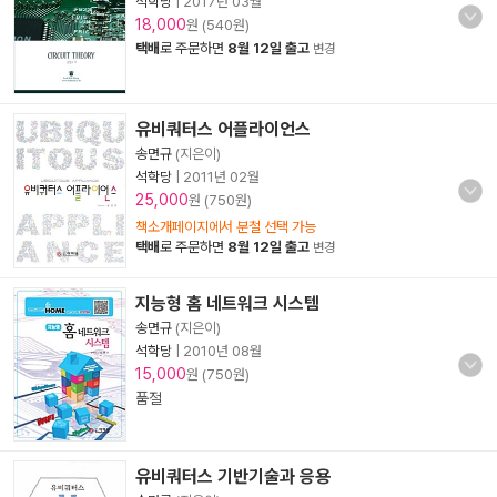
석학당
|
2017년 03월
18,000
원 (540원)
택배
로 주문하면
8월 12일 출고
변경
유비쿼터스 어플라이언스
송면규
(지은이)
석학당
|
2011년 02월
25,000
원 (750원)
책소개페이지에서 분철 선택 가능
택배
로 주문하면
8월 12일 출고
변경
지능형 홈 네트워크 시스템
송면규
(지은이)
석학당
|
2010년 08월
15,000
원 (750원)
품절
유비쿼터스 기반기술과 응용