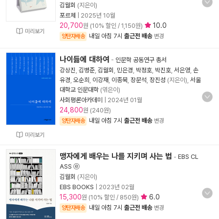
김월회
(지은이)
포르체
|
2025년 10월
20,700
10.0
원 (10% 할인 / 1,150원)
미리보기
내일 아침 7시
출근전 배송
양탄자배송
변경
나이듦에 대하여
-
인문학 공동연구 총서
강상진
,
김병준
,
김월회
,
민은경
,
박정호
,
박진호
,
서은영
,
손
유경
,
오순희
,
이강재
,
이종묵
,
장문석
,
장진성
(지은이),
서울
대학교 인문대학
(엮은이)
사회평론아카데미
|
2024년 01월
24,800
원 (240원)
내일 아침 7시
출근전 배송
양탄자배송
변경
미리보기
맹자에게 배우는 나를 지키며 사는 법
-
EBS CL
ASS ⓔ
김월회
(지은이)
EBS BOOKS
|
2023년 02월
15,300
6.0
원 (10% 할인 / 850원)
내일 아침 7시
출근전 배송
양탄자배송
변경