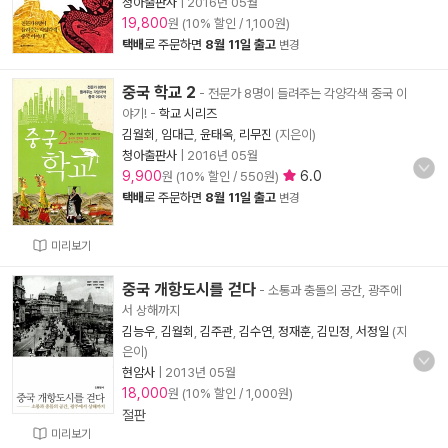
청아출판사
|
2016년 05월
19,800
원 (10% 할인 / 1,100원)
택배
로 주문하면
8월 11일 출고
변경
중국 학교 2
- 전문가 8명이 들려주는 각양각색 중국 이
야기!
-
학교 시리즈
김월회
,
임대근
,
윤태옥
,
리무진
(지은이)
청아출판사
|
2016년 05월
9,900
6.0
원 (10% 할인 / 550원)
택배
로 주문하면
8월 11일 출고
변경
미리보기
중국 개항도시를 걷다
- 소통과 충돌의 공간, 광주에
서 상해까지
김능우
,
김월회
,
김주관
,
김수연
,
정재훈
,
김민정
,
서정일
(지
은이)
현암사
|
2013년 05월
18,000
원 (10% 할인 / 1,000원)
절판
미리보기