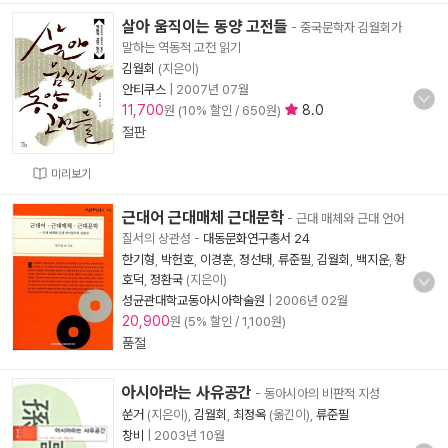
살아 움직이는 동양 고전들
- 중국문학자 김월회가
말하는 역동적 고전 읽기
김월회
(지은이)
안티쿠스
|
2007년 07월
11,700
8.0
원 (10% 할인 / 650원)
절판
미리보기
근대어 근대매체 근대문학
- 근대 매체와 근대 언어
질서의 상관성
-
대동문화연구총서 24
한기형
,
박헌호
,
이경훈
,
정선태
,
류준필
,
김월회
,
백지운
,
황
호덕
,
정환국
(지은이)
성균관대학교동아시아학술원
|
2006년 02월
20,900
원 (5% 할인 / 1,100원)
품절
아시아라는 사유공간
- 동아시아의 비판적 지성
쑨거
(지은이),
김월회
,
최정옥
(옮긴이),
류준필
창비
|
2003년 10월