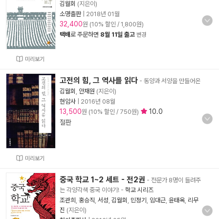
김월회
(지은이)
소명출판
|
2018년 01월
32,400
원 (10% 할인 / 1,800원)
택배
로 주문하면
8월 11일 출고
변경
미리보기
고전의 힘, 그 역사를 읽다
- 동양과 서양을 만들어온
김월회
,
안재원
(지은이)
현암사
|
2016년 08월
13,500
10.0
원 (10% 할인 / 750원)
절판
미리보기
중국 학교 1~2 세트 - 전2권
- 전문가 8명이 들려주
는 각양각색 중국 이야기!
-
학교 시리즈
조관희
,
홍승직
,
서성
,
김월회
,
민정기
,
임대근
,
윤태옥
,
리무
진
(지은이)