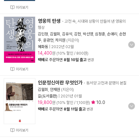
미리보기
영웅의 탄생
- 고전 속, 시대와 상황이 만들어 낸 영웅의
형상
김민정
,
김월회
,
김유석
,
김헌
,
박선영
,
심정훈
,
손애리
,
손현
주
,
윤광언
,
차지원
(지은이)
혜화동
|
2022년 02월
14,400
원 (10% 할인 / 800원)
택배
로 주문하면
8월 10일 출고
변경
미리보기
인문정신이란 무엇인가
- 동서양 고전과 문명의 본질
김월회
,
안재원
(지은이)
길(도서출판)
|
2021년 01월
19,800
10.0
원 (10% 할인 / 1,100원)
택배
로 주문하면
8월 11일 출고
변경
미리보기