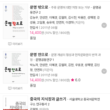
문명 밖으로
- 주류 문명에 대한 저항 또는 거부
-
문명공
동연구 2
김능우
,
안성찬
,
이혜경
,
김월회
,
김시천
,
박용진
,
성해영
,
강
성용
,
고일홍
,
송유레
,
안연희
,
이경하
(지은이)
한길사
|
2011년 06월
14,400
원 (10% 할인 / 800원)
품절
미리보기
문명 안으로
- 문명 개념의 형성과 한자문화권의 번역 과
정
-
문명공동연구 1
박노자
,
안성찬
,
이혜경
,
김월회
,
김헌
,
우효경
,
성해영
,
김민
정
,
안연희
(지은이)
한길사
|
2011년 06월
14,400
6.0
원 (10% 할인 / 800원)
품절
미리보기
중국의 지식장과 글쓰기
-
서울대학교 중국어문학연
구소 연구총서 2
김월회
(지은이)