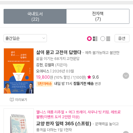
전자책
국내도서
(7)
(22)
옵션
표지 보기
표지 안보기
삶이 묻고 고전이 답했다
- 예측 불가능하고 불안한
삶을 이기는 68가지 고전문답
김헌
,
김월회
(지은이)
오아시스
|
2026년 03월
19,800
9.6
원 (10% 할인 / 1,100원)
내일 밤 11시
잠들기전 배송
양탄자배송
변경
미리보기
웰니스 여름 리추얼 + 에그 트레이. 사우나 빗 키링. 레트로
물병(이벤트 도서 2만원 이상)
교양 한자 일력 365 (스프링)
- 문해력을 높이고
품격을 더하는 1일 1한자