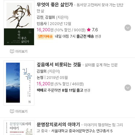
무엇이 좋은 삶인가
- 동서양 고전에서 찾아 가는 단단
한 삶
김헌
,
김월회
(지은이)
민음사
|
2020년 12월
16,200
7.6
원 (10% 할인 / 900원)
내일 아침 7시
출근전 배송
양탄자배송
변경
미리보기
깊음에서 비롯되는 것들
- 삶터를 깊게 하는 인문
김월회
(지은이)
논형
|
2019년 05월
15,200
원 (5% 할인 / 460원)
택배
로 주문하면
8월 11일 출고
변경
미리보기
문명장치로서의 이야기
- 이야기의 형성하는 힘 그리
고 중국
-
서울대학교 중국어문학연구소 연구총서 5