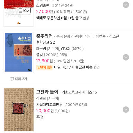
소명출판
|
2011년 04월
27,000
원 (10% 할인 / 1,500원)
택배
로 주문하면
8월 11일 출고
변경
춘추좌전
- 중국 문화의 원형이 담긴 타임캡슐
-
청소년
철학창고 22
좌구명
(지은이),
김월회
(옮긴이)
풀빛
|
2009년 05월
12,600
원 (10% 할인 / 700원)
내일 아침 7시
출근전 배송
양탄자배송
변경
미리보기
고전과 놀이
-
기초교육교재 시리즈 15
김월회
(지은이)
서울대학교출판부
|
2009년 05월
20,000
원 (1,000원)
품절